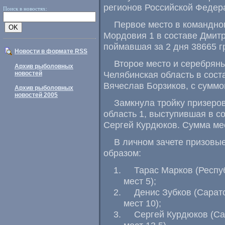
регионов Российской Федер
Поиск в новостях:
Первое место в командно
Мордовия 1 в составе Дмит
поймавшая за 2 дня 38665 г
Новости в формате RSS
Второе место и серебрян
Архив рыболовных
Челябинская область в сост
новостей
Вячеслав Борзиков
,
с суммо
Архив рыболовных
новостей 2005
Замкнула тройку призеро
область 1
,
выступившая в со
Сергей Курдюков. Сумма мес
В личном зачете призовы
образом:
Тарас Марков
(
Респу
мест 5);
Денис Зубков
(
Сарато
мест 10);
Сергей Курдюков
(
Са