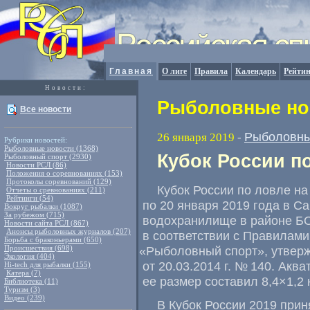
Главная
О лиге
Правила
Календарь
Рейтин
Новости:
Рыболовные нов
Все новости
Рыболовны
26 января 2019
-
Рубрики новостей:
Рыболовные новости (1368)
Кубок России п
Рыболовный спорт (2930)
Новости РСЛ (86)
Положения о соревнованиях (153)
Протоколы соревнований (129)
Кубок России по ловле на
Отчеты о сревнованиях (211)
Рейтинги (54)
по 20 января 2019 года в С
Вокруг рыбалки (1087)
За рубежом (715)
водохранилище в районе Б
Новости сайта РСЛ (867)
Анонсы рыболовных журналов (207)
в соответствии с Правилами
Борьба с браконьерами (650)
Происшествия (698)
«
Рыболовный спорт», утвер
Экология (404)
от 20.03.2014 г.
№ 140. Аква
Hi-tech для рыбалки (155)
Катера (7)
ее размер составил 8,4×1,2 
Библиотека (11)
Туризм (3)
Видео (239)
В Кубок России 2019 прин