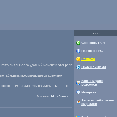
Cсылки:
Спонсоры РСЛ
Партнеры РСЛ
Реклама
. Рептилия выбрала удачный момент и отобрала
Обмен линками
ные габариты
,
пресмыкающееся довольно
Карты глубин
водоемов
и постоянным нападениям на мужчин. Местные
Интервью
Источник:
https://news.ru/
Анонсы рыболовных
журналов