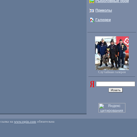
Рыболовные обои
Приколы
Галереи
Случайная галерея
ссылка на
www.rspin.com
обязательна