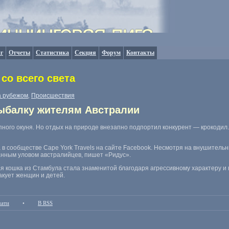
г
Отчеты
Статистика
Секция
Форум
Контакты
со всего света
а рубежом
Происшествия
,
ыбалку жителям Австралии
ного окуня. Но отдых на природе внезапно подпортил конкурент — крокодил
в сообществе Cape York Travels на сайте Facebook. Несмотря на внушитель
анным уловом австралийцев
,
пишет
«
Ридус».
я кошка из Стамбула стала знаменитой благодаря агрессивному характеру 
акует женщин и детей.
чати
•
В RSS