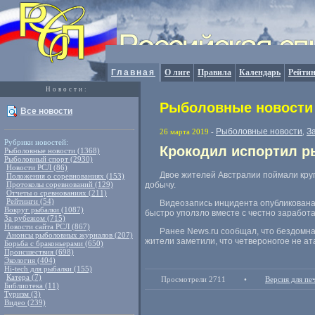
Главная
О лиге
Правила
Календарь
Рейтин
Новости:
Рыболовные новости 
Все новости
Рыболовные новости
З
26 марта 2019
-
,
Рубрики новостей:
Крокодил испортил р
Рыболовные новости (1368)
Рыболовный спорт (2930)
Новости РСЛ (86)
Двое жителей Австралии поймали круп
Положения о соревнованиях (153)
Протоколы соревнований (129)
добычу.
Отчеты о сревнованиях (211)
Рейтинги (54)
Видеозапись инцидента опубликована 
Вокруг рыбалки (1087)
быстро уползло вместе с честно заработ
За рубежом (715)
Новости сайта РСЛ (867)
Ранее News.ru сообщал
,
что бездомна
Анонсы рыболовных журналов (207)
жители заметили
,
что четвероногое не ат
Борьба с браконьерами (650)
Происшествия (698)
Экология (404)
Hi-tech для рыбалки (155)
Катера (7)
Просмотрели 2711
•
Версия для пе
Библиотека (11)
Туризм (3)
Видео (239)