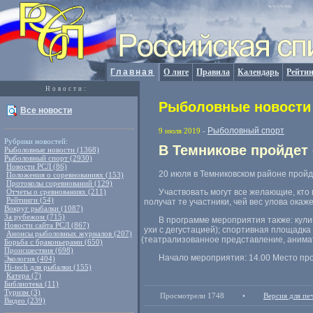
Главная
О лиге
Правила
Календарь
Рейтин
Новости:
Рыболовные новости 
Все новости
Рыболовный спорт
9 июля 2019
-
Рубрики новостей:
В Темникове пройдет
Рыболовные новости (1368)
Рыболовный спорт (2930)
Новости РСЛ (86)
20 июля в Темниковском районе прой
Положения о соревнованиях (153)
Протоколы соревнований (129)
Отчеты о сревнованиях (211)
Участвовать могут все желающие
,
кто
Рейтинги (54)
получат те участники
,
чей вес улова ока
Вокруг рыбалки (1087)
За рубежом (715)
В программе мероприятия также: кул
Новости сайта РСЛ (867)
ухи с дегустацией); спортивная площадка
Анонсы рыболовных журналов (207)
(
театрализованное представление
,
анима
Борьба с браконьерами (650)
Происшествия (698)
Начало мероприятия: 14.00 Место пр
Экология (404)
Hi-tech для рыбалки (155)
Катера (7)
Библиотека (11)
Туризм (3)
Просмотрели 1748
•
Версия для пе
Видео (239)