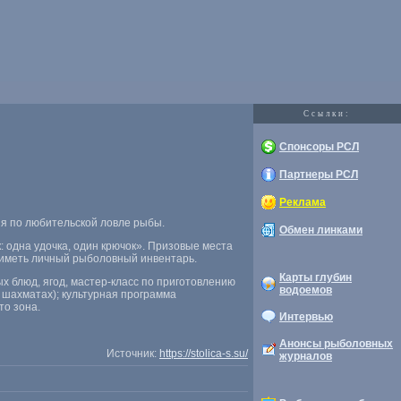
Cсылки:
Спонсоры РСЛ
Партнеры РСЛ
Реклама
ия по любительской ловле рыбы.
Обмен линками
: одна удочка
,
один крючок». Призовые места
 иметь личный рыболовный инвентарь.
Карты глубин
ых блюд
,
ягод
,
мастер-класс по приготовлению
водоемов
 шахматах); культурная программа
то зона.
Интервью
Анонсы рыболовных
Источник:
https://stolica-s.su/
журналов