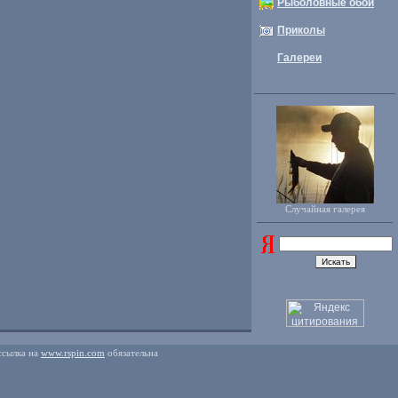
Рыболовные обои
Приколы
Галереи
Случайная галерея
ссылка на
www.rspin.com
обязательна