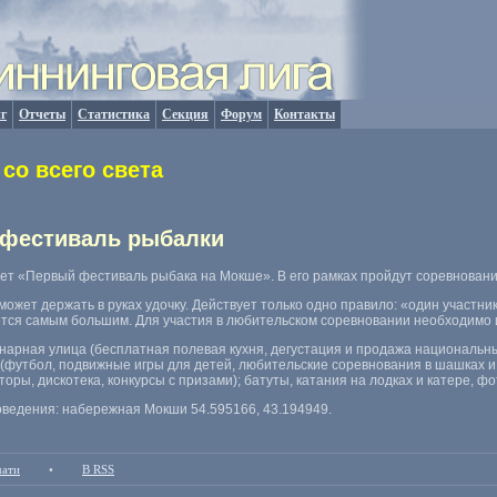
г
Отчеты
Статистика
Секция
Форум
Контакты
со всего света
 фестиваль рыбалки
дет
«
Первый фестиваль рыбака на Мокше». В его рамках пройдут соревнован
 может держать в руках удочку. Действует только одно правило: «один участник
жется самым большим. Для участия в любительском соревновании необходимо
инарная улица
(
бесплатная полевая кухня
,
дегустация и продажа национальн
(
футбол
,
подвижные игры для детей
,
любительские соревнования в шашках и
торы
,
дискотека
,
конкурсы с призами); батуты
,
катания на лодках и катере
,
фо
оведения: набережная Мокши 54.595166
,
43.194949.
чати
•
В RSS