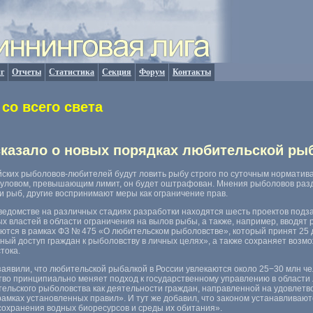
г
Отчеты
Статистика
Секция
Форум
Контакты
со всего света
казало о новых порядках любительской ры
ийских рыболовов-любителей будут ловить рыбу строго по суточным норматив
 уловом
,
превышающим лимит
,
он будет оштрафован. Мнения рыболовов разд
ии рыб
,
другие воспринимают меры как ограничение прав.
 ведомстве на различных стадиях разработки находятся шесть проектов подз
х властей в области ограничения на вылов рыбы
,
а также
,
например
,
вводят 
тся в рамках ФЗ № 475 «О любительском рыболовстве», который принят 25 д
ный доступ граждан к рыболовству в личных целях», а также сохраняет возм
тока.
заявили
,
что любительской рыбалкой в России увлекаются около 25−30 млн че
во принципиально меняет подход к государственному управлению в области
ельского рыболовства как деятельности граждан
,
направленной на удовлетв
рамках установленных правил». И тут же добавил
,
что законом устанавливаю
сохранения водных биоресурсов и среды их обитания».