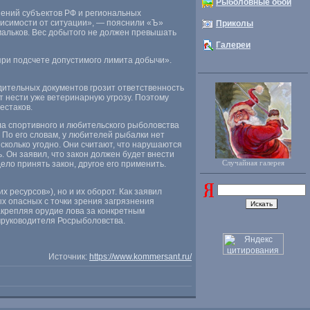
Рыболовные обои
нений субъектов РФ и региональных
висимости от ситуации», — пояснили
«
Ъ»
Приколы
 мальков. Вес добытого не должен превышать
Галереи
ри подсчете допустимого лимита добычи».
дительных документов грозит ответственность
 нести уже ветеринарную угрозу. Поэтому
естаков.
а спортивного и любительского рыболовства
 По его словам
,
у любителей рыбалки нет
 сколько угодно. Они считают
,
что нарушаются
. Он заявил
,
что закон должен будет внести
Случайная галерея
ело принять закон
,
другое его применить.
 ресурсов»), но и их оборот. Как заявил
х опасных с точки зрения загрязнения
акрепляя орудие лова за конкретным
мруководителя Росрыболовства.
Источник:
https://www.kommersant.ru/