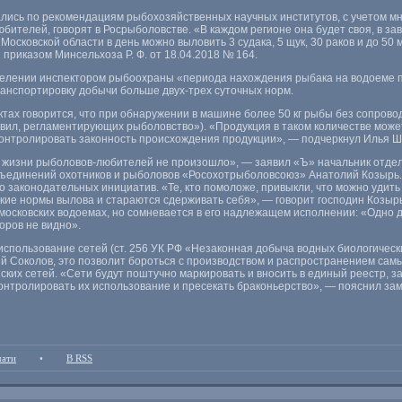
лись по рекомендациям рыбохозяйственных научных институтов
,
с учетом м
юбителей
,
говорят в Росрыболовстве. «В каждом регионе она будет своя
,
в за
 Московской области в день можно выловить 3 судака
,
5 щук
,
30 раков и до 50
ы приказом
Минсельхоза Р. Ф.
от 18.04.2018
№ 164.
делении инспектором рыбоохраны
«
периода нахождения рыбака на водоеме п
анспортировку добычи больше двух-трех суточных норм.
тах говорится
,
что при обнаружении в машине более 50 кг рыбы без сопрово
вил
,
регламентирующих рыболовство»). «Продукция в таком количестве может
онтролировать законность происхождения продукции», — подчеркнул Илья Ш
в жизни рыболовов-любителей не произошло», — заявил
«
Ъ» начальник отдел
ъединений охотников и рыболовов
«
Росохотрыболовсоюз» Анатолий Козырь.
о законодательных инициатив. «Те
,
кто помоложе
,
привыкли
,
что можно удить
кие нормы вылова и стараются сдерживать себя», — говорит господин Козырь
московских водоемах
,
но сомневается в его надлежащем исполнении: «Одно д
оров не видно».
 использование сетей
(
ст. 256 УК РФ «Незаконная добыча водных биологических
ий Соколов
,
это позволит бороться с производством и распространением самы
ких сетей. «Сети будут поштучно маркировать и вносить в единый реестр
,
з
онтролировать их использование и пресекать браконьерство», — пояснил за
чати
•
В RSS