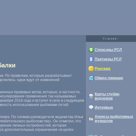
Cсылки:
Спонсоры РСЛ
Партнеры РСЛ
балки
Реклама
ам. По правилам
,
которые разрабатывает
Обмен линками
елились: одни ждут от изменений
аконных правовых актов
,
которые
,
в частности
,
Карты глубин
регулирование применения так называемых
водоемов
екабря 2018 года и вступит в силу в следующем
ожность использования рыбаками сетей
Интервью
Анонсы рыболовных
ловек. По словам руководителя ведомства Ильи
журналов
 любительского рыболовства». Он отметил
,
что
орение личных потребностей
,
которая
тся дополнительные ограничения
«
в целях