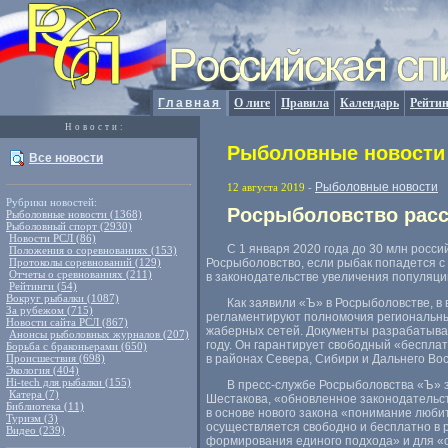
Главная
О лиге
Правила
Календарь
Рейтин
Новости:
Рыболовные новости 
Все новости
Рыболовные новости
12 августа 2019
-
Рубрики новостей:
Росрыболовство расс
Рыболовные новости (1368)
Рыболовный спорт (2930)
Новости РСЛ (86)
С 1 января 2020 года до 30 млн росс
Положения о соревнованиях (153)
Протоколы соревнований (129)
Росрыболовство
,
если рыбак попадется с
Отчеты о сревнованиях (211)
в законодательстве увеличения популяц
Рейтинги (54)
Вокруг рыбалки (1087)
Как заявили
«
Ъ» в Росрыболовстве
,
в
За рубежом (715)
регламентируют полномочия региональны
Новости сайта РСЛ (867)
жаберных сетей. Документы разрабатываю
Анонсы рыболовных журналов (207)
году. Он гарантирует свободный
«
бесплат
Борьба с браконьерами (650)
Происшествия (698)
в районах Севера
,
Сибири и Дальнего Вос
Экология (404)
Hi-tech для рыбалки (155)
В пресс-службе Росрыболовства
«
Ъ» 
Катера (7)
Шестакова
,
«обновленное законодательст
Библиотека (11)
в основе нового закона
«
понимание любит
Туризм (3)
осуществляется свободно и бесплатно в 
Видео (239)
формирования единого подхода» и для
«