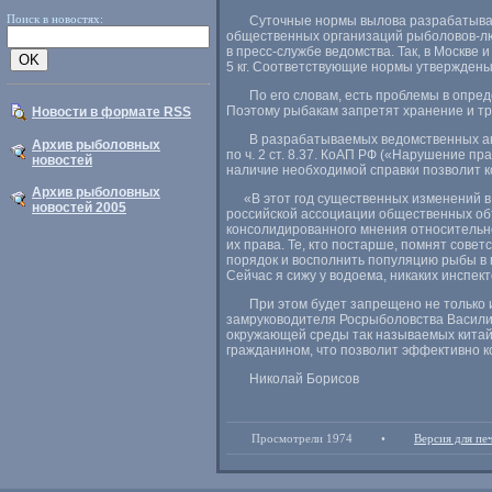
Поиск в новостях:
Суточные нормы вылова разрабатыва
общественных организаций рыболовов-л
в пресс-службе ведомства. Так
,
в Москве и
5 кг. Соответствующие нормы утвержден
По его словам
,
есть проблемы в опре
Поэтому рыбакам запретят хранение и тр
Новости в формате RSS
В разрабатываемых ведомственных ак
Архив рыболовных
по ч. 2 ст. 8.37. КоАП РФ
(
«Нарушение пра
новостей
наличие необходимой справки позволит к
Архив рыболовных
«
В этот год существенных изменений 
новостей 2005
российской ассоциации общественных об
консолидированного мнения относительн
их права. Те
,
кто постарше
,
помнят советс
порядок и восполнить популяцию рыбы в 
Сейчас я сижу у водоема
,
никаких инспект
При этом будет запрещено не только
замруководителя Росрыболовства Васил
окружающей среды так называемых китайс
гражданином
,
что позволит эффективно к
Николай Борисов
Просмотрели 1974
•
Версия для пе