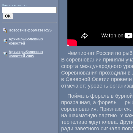
Поиск в новостях:
Новости в формате RSS
Архив рыболовных
новостей
Архив рыболовных
Чемпионат России по рыб
новостей 2005
В соревновании приняли уча
спорта международного уров
Соревнования проходили в 
в Северной Осетии провели
отмечают: уровень организа
Поймать форель в бурной
прозрачная
,
а форель — ры
соревнования. Признаются: 
на шахматную партию. У каж
терпеливо ждут клева. Друг
ради заветного сигнала поп