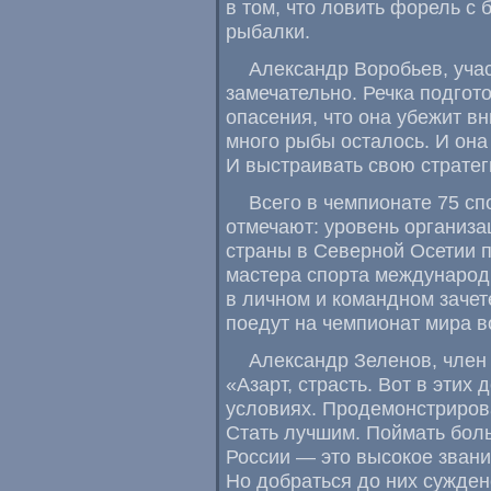
в том
,
что ловить форель с 
рыбалки.
Александр Воробьев
,
уча
замечательно. Речка подгот
опасения
,
что она убежит вн
много рыбы осталось. И она 
И выстраивать свою стратег
Всего в чемпионате 75 с
отмечают: уровень организ
страны в Северной Осетии 
мастера спорта международ
в личном и командном зачет
поедут на чемпионат мира 
Александр Зеленов
,
член
«Азарт
,
страсть. Вот в этих
условиях. Продемонстриров
Стать лучшим. Поймать боль
России — это высокое звани
Но добраться до них сужден