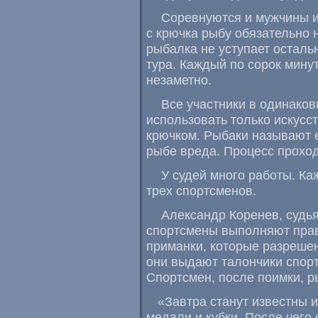
Соревнуются и мужчины и
с крючка рыбу обязательно н
рыбалка не уступает осталь
тура. Каждый по сорок мину
незаметно.
Все участники в одинако
использовать только искус
крючком. Рыбаки называют е
рыбе вреда. Процесс проход
У судей много работы. Ка
трех спортсменов.
Александр Коренев
,
судья
спортсмены выполняют прав
приманки
,
которые разрешен
они выдают талончики спор
Спортсмен
,
после поимки
,
р
«
Завтра станут известны 
медали и кубки. После чего