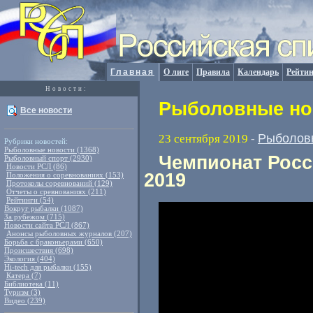
Главная
О лиге
Правила
Календарь
Рейтин
Новости:
Рыболовные нов
Все новости
Рыболов
23 сентября 2019
-
Рубрики новостей:
Рыболовные новости (1368)
Чемпионат Росс
Рыболовный спорт (2930)
Новости РСЛ (86)
2019
Положения о соревнованиях (153)
Протоколы соревнований (129)
Отчеты о сревнованиях (211)
Рейтинги (54)
Вокруг рыбалки (1087)
За рубежом (715)
Новости сайта РСЛ (867)
Анонсы рыболовных журналов (207)
Борьба с браконьерами (650)
Происшествия (698)
Экология (404)
Hi-tech для рыбалки (155)
Катера (7)
Библиотека (11)
Туризм (3)
Видео (239)