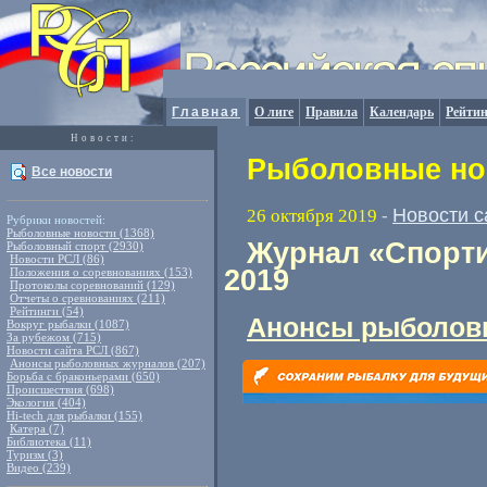
Главная
О лиге
Правила
Календарь
Рейтин
Новости:
Рыболовные нов
Все новости
Новости с
26 октября 2019
-
Рубрики новостей:
Рыболовные новости (1368)
Журнал «Спорти
Рыболовный спорт (2930)
Новости РСЛ (86)
2019
Положения о соревнованиях (153)
Протоколы соревнований (129)
Отчеты о сревнованиях (211)
Рейтинги (54)
Анонсы рыболов
Вокруг рыбалки (1087)
За рубежом (715)
Новости сайта РСЛ (867)
Анонсы рыболовных журналов (207)
Борьба с браконьерами (650)
Происшествия (698)
Экология (404)
Hi-tech для рыбалки (155)
Катера (7)
Библиотека (11)
Туризм (3)
Видео (239)