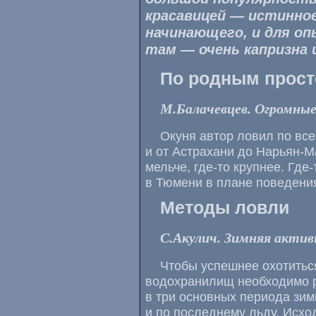
красавицей — истинное
начинающего, и для о
там — очень капризна 
По родным прос
М.Балачевцев. Огромные
Окуня автор ловил по вс
и от Астрахани до Нарьян-Ма
мельче, где-то крупнее. Где
в Тюмени в плане поведения
Методы ловли
С.Акулич. Зимняя актив
Чтобы успешнее охотитьс
водохранилищ необходимо р
в три основных периода зим
и по последнему льду. Исхо