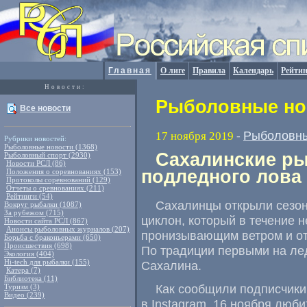
Главная
О лиге
Правила
Календарь
Рейтин
Новости:
Рыболовные нов
Все новости
Рыболовны
17 ноября 2019
-
Рубрики новостей:
Рыболовные новости (1368)
Сахалинские ры
Рыболовный спорт (2930)
Новости РСЛ (86)
подледного лова
Положения о соревнованиях (153)
Протоколы соревнований (129)
Отчеты о сревнованиях (211)
Рейтинги (54)
Сахалинцы открыли сезон
Вокруг рыбалки (1087)
За рубежом (715)
циклон
,
который в течение 
Новости сайта РСЛ (867)
Анонсы рыболовных журналов (207)
пронизывающим ветром и о
Борьба с браконьерами (650)
Происшествия (698)
По традиции первыми на ле
Экология (404)
Hi-tech для рыбалки (155)
Сахалина.
Катера (7)
Библиотека (11)
Как сообщили подписчики
Туризм (3)
Видео (239)
в Instagram
,
16 ноября люби