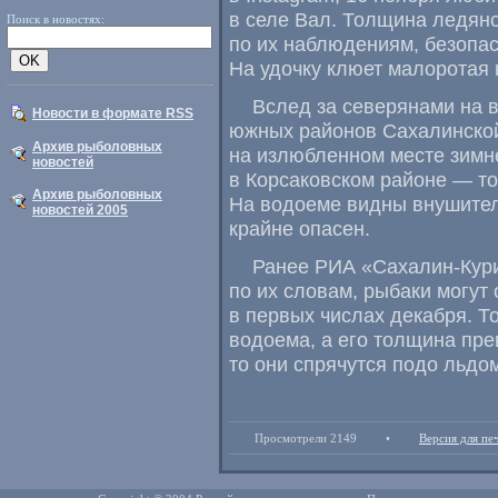
в селе Вал. Толщина ледян
Поиск в новостях:
по их наблюдениям
,
безопас
На удочку клюет малоротая 
Вслед за северянами на 
Новости в формате RSS
южных районов Сахалинской
Архив рыболовных
на излюбленном месте зимн
новостей
в Корсаковском районе — то
Архив рыболовных
На водоеме видны внушите
новостей 2005
крайне опасен.
Ранее РИА
«
Сахалин-Кур
по их словам
,
рыбаки могут 
в первых числах декабря. Т
водоема
,
а его толщина пре
то они спрячутся подо льдом
Просмотрели 2149
•
Версия для пе