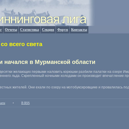
г
Отчеты
Статистика
Секция
Форум
Контакты
со всего света
и начался в Мурманской области
 десятки желающих первыми наловить корюшки разбили палатки на озере Има
сеннего льда. Скрепленный ночными холодами он производит впечатление пр
естных жителей. Они ехали по озеру на мотобуксировщике и провалилась под
чати
•
В RSS