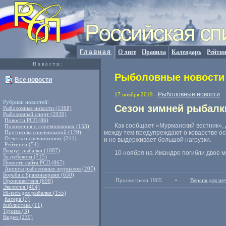
Главная
О лиге
Правила
Календарь
Рейтин
Новости:
Рыболовные новости 
Все новости
Рыболовные новости
17 ноября 2019
-
Рубрики новостей:
Сезон зимней рыбалк
Рыболовные новости (1368)
Рыболовный спорт (2930)
Новости РСЛ (86)
Как сообщает
«
Мурманский вестник»,
Положения о соревнованиях (153)
Протоколы соревнований (129)
между тем предупреждают о коварстве о
Отчеты о сревнованиях (211)
и не выдерживает большой нагрузки.
Рейтинги (54)
Вокруг рыбалки (1087)
10 ноября на Имандре погибли двое м
За рубежом (715)
Новости сайта РСЛ (867)
Анонсы рыболовных журналов (207)
Борьба с браконьерами (650)
Просмотрели 1965
•
Версия для пе
Происшествия (698)
Экология (404)
Hi-tech для рыбалки (155)
Катера (7)
Библиотека (11)
Туризм (3)
Видео (239)