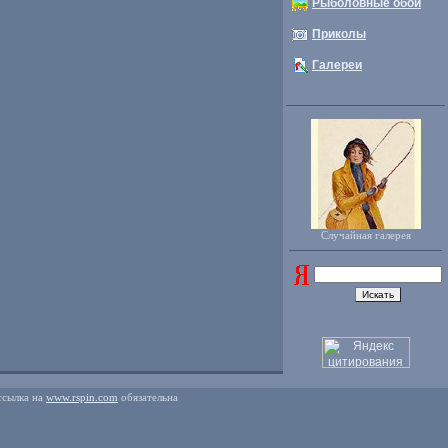
Рыболовные обои
Приколы
Галереи
Случайная галерея
ссылка на
www.rspin.com
обязательна