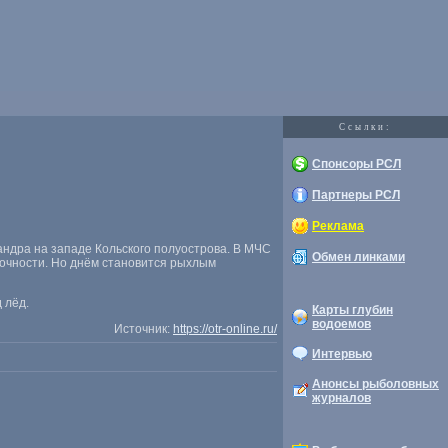
Cсылки:
Спонсоры РСЛ
Партнеры РСЛ
Реклама
ндра на западе Кольского полуострова. В МЧС
Обмен линками
очности. Но днём становится рыхлым
 лёд.
Карты глубин
водоемов
Источник:
https://otr-online.ru/
Интервью
Анонсы рыболовных
журналов