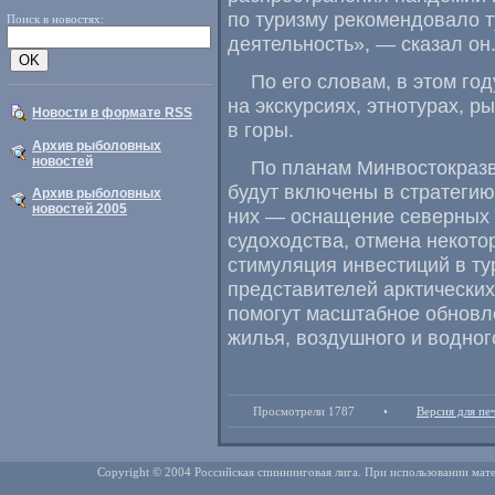
по туризму рекомендовало 
Поиск в новостях:
деятельность», — сказал он
По его словам
,
в этом год
на экскурсиях
,
этнотурах
,
ры
Новости в формате RSS
в горы.
Архив рыболовных
новостей
По планам Минвостокраз
будут включены в стратегию
Архив рыболовных
новостей 2005
них — оснащение северных 
судоходства
,
отмена некото
стимуляция инвестиций в т
представителей арктических
помогут масштабное обновл
жилья
,
воздушного и водног
Просмотрели 1787
•
Версия для пе
Copyright © 2004 Российская спиннинговая лига. При использовании мате