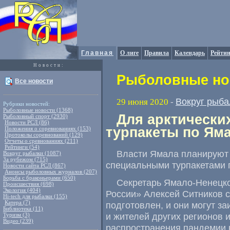
Главная
О лиге
Правила
Календарь
Рейтин
Новости:
Рыболовные нов
Все новости
Вокруг рыба
29 июня 2020
-
Рубрики новостей:
Рыболовные новости (1368)
Для арктически
Рыболовный спорт (2930)
Новости РСЛ (86)
турпакеты по Ям
Положения о соревнованиях (153)
Протоколы соревнований (129)
Отчеты о сревнованиях (211)
Рейтинги (54)
Власти Ямала планируют 
Вокруг рыбалки (1087)
За рубежом (715)
специальными турпакетами 
Новости сайта РСЛ (867)
Анонсы рыболовных журналов (207)
Борьба с браконьерами (650)
Секретарь Ямало-Ненецко
Происшествия (698)
Экология (404)
России» Алексей Ситников 
Hi-tech для рыбалки (155)
Катера (7)
подготовлен
,
и они могут з
Библиотека (11)
и жителей других регионов и
Туризм (3)
Видео (239)
распространения пандемии 