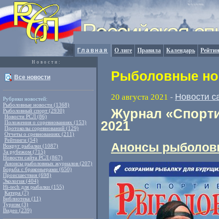
Главная
О лиге
Правила
Календарь
Рейтин
Новости:
Рыболовные нов
Все новости
Новости с
20 августа 2021
-
Рубрики новостей:
Рыболовные новости (1368)
Журнал «Спорти
Рыболовный спорт (2930)
Новости РСЛ (86)
2021
Положения о соревнованиях (153)
Протоколы соревнований (129)
Отчеты о сревнованиях (211)
Рейтинги (54)
Анонсы рыболов
Вокруг рыбалки (1087)
За рубежом (715)
Новости сайта РСЛ (867)
Анонсы рыболовных журналов (207)
Борьба с браконьерами (650)
Происшествия (698)
Экология (404)
Hi-tech для рыбалки (155)
Катера (7)
Библиотека (11)
Туризм (3)
Видео (239)