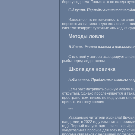
берегу водоема. Только это не всегда нужн
С.Акулич. Периоды активности суда
Известно, что интенсивность питания
перспективные места для его ловли — лиш
систематизирует суточные «выходы» суда
Методы ловли
В.Клень. Речная плотва в поплавочн
С плотвой у автора ассоциируется фи
рыбы перед ледоставом.
Школа для новичка
А.Фалалеев. Проблемные нюансы сов
Если рассматривать рыбную ловлю в 
открытый. Однако прослеживается и така
пространством, никого не подпуская к не
принять их точку зрения.
***
Уважаемые читатели журнала! Друзья
пандемии, в 2022 году изменится периоди
год). Первый выпуск года — за январь/фе
убедительная просьба для всех подписчик
просьба связаться с редакцией по телеф