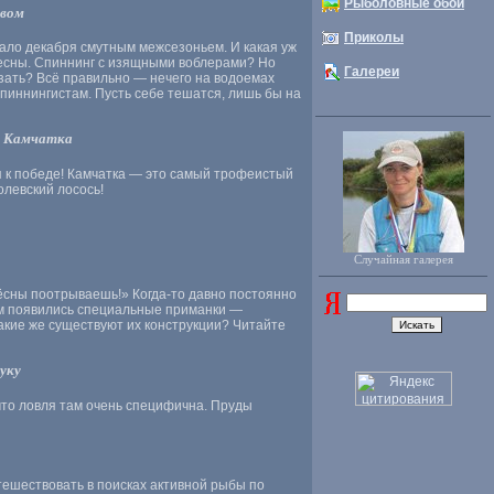
Рыболовные обои
авом
Приколы
чало декабря смутным межсезоньем. И какая уж
весны. Спиннинг с изящными воблерами? Но
Галереи
казать? Всё правильно — нечего на водоемах
пиннингистам. Пусть себе тешатся, лишь бы на
а. Камчатка
ля к победе! Камчатка — это самый трофеистый
олевский лосось!
Случайная галерея
блёсны поотрываешь!» Когда-то давно постоянно
ом появились специальные приманки —
кие же существуют их конструкции? Читайте
уку
 что ловля там очень специфична. Пруды
тешествовать в поисках активной рыбы по