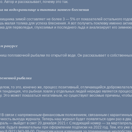
о. Автор и рассказывает, почему это так.
ка на водохранилище и тактика зимнего блеснения
 хищника зимой составляет не более 3 — 5% от показателей остального годо
ь малая толика для успеха блеснения. А вот получить поклевку именно актив
ка для перволедья, глухозимья и последнего льда и анализирует его зимнюю
ом ракурсе
ниш поплавочной рыбалки по открытой воде. Он рассказывает о собственных
ременной рыбалки
целом, то это, конечно же, процесс позитивный, отличающийся доброжелате
я тенденция, что рыбная ловля у отдельных людей нередко является процес
му. Это может показаться негативным, но существуют весомые причины, чтобы
! В связи с напряженным финансовым положением, связанным с карантинным
чность выхода журнала. Теперь наш журнал будет появляться один раз в два
враль — выйдет в свет 20 декабря 2021 г. Следующий номер — за март/апрель
ов: будьте внимательны при оформлении подписки на 2022 год. Тем, кто уже о
ону 8 (921) 943-98-00. Приносим наши извинения за причиненные неудобства.