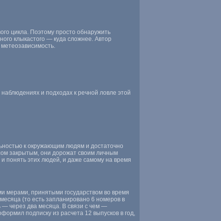
вого цикла. Поэтому просто обнаружить
ного клыкастого — куда сложнее. Автор
 метеозависимость.
 наблюдениях и подходах к речной ловле этой
льностью к окружающим людям и достаточно
сом закрытым, они дорожат своим личным
 и понять этих людей, и даже самому на время
и мерами, принятыми государством во время
 месяца (то есть запланировано 6 номеров в
 — через два месяца. В связи с чем —
формил подписку из расчета 12 выпусков в год,