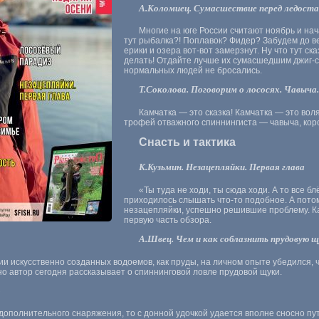
А.Коломиец. Сумасшествие перед ледост
Многие на юге России считают ноябрь и на
тут рыбалка?! Поплавок? Фидер? Забудем до 
ерики и озера вот-вот замерзнут. Ну что тут с
делать! Отдайте лучше их сумасшедшим джиг-с
нормальных людей не бросались.
Т.Соколова. Поговорим о лососях. Чавыч
Камчатка — это сказка! Камчатка — это во
трофей отважного спиннингиста — чавыча, кор
Снасть и тактика
К.Кузьмин. Незацепляйки. Первая глава
«Ты туда не ходи, ты сюда ходи. А то все 
приходилось слышать что-то подобное. А пот
незацепляйки, успешно решившие проблему. Ка
первую часть обзора.
А.Швец. Чем и как соблазнить прудовую щ
рсии искусственно созданных водоемов, как пруды, на личном опыте убедился,
о автор сегодня рассказывает о спиннинговой ловле прудовой щуки.
ополнительного снаряжения, то с донной удочкой удается вполне сносно пу