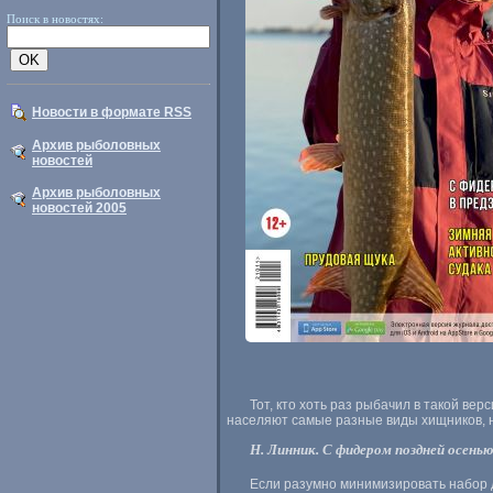
Поиск в новостях:
Новости в формате RSS
Архив рыболовных
новостей
Архив рыболовных
новостей 2005
Тот, кто хоть раз рыбачил в такой ве
населяют самые разные виды хищников, н
Н. Линник. С фидером поздней осенью
Если разумно минимизировать набор д