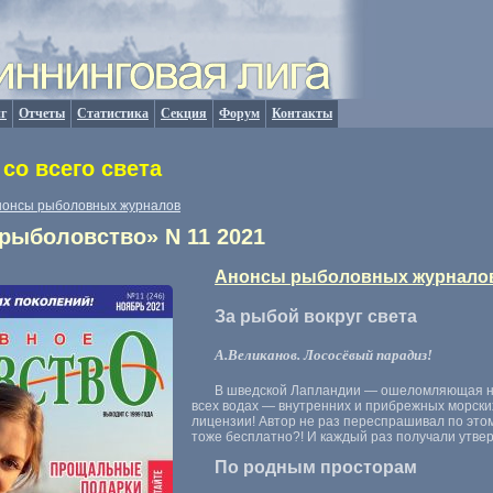
г
Отчеты
Статистика
Секция
Форум
Контакты
со всего света
нонсы рыболовных журналов
рыболовство» N 11 2021
Анонсы рыболовных журнало
За рыбой вокруг света
А.Великанов. Лососёвый парадиз!
В шведской Лапландии — ошеломляющая нев
всех водах — внутренних и прибрежных морских
лицензии! Автор не раз переспрашивал по этом
тоже бесплатно?! И каждый раз получали утве
По родным просторам