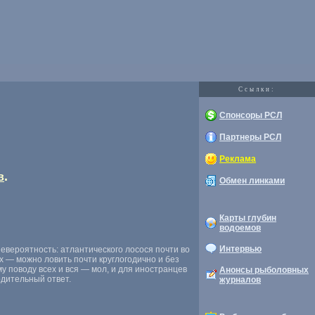
Cсылки:
Спонсоры РСЛ
Партнеры РСЛ
Реклама
.
в
Обмен линками
Карты глубин
водоемов
Интервью
ероятность: атлантического лосося почти во
 — можно ловить почти круглогодично и без
у поводу всех и вся — мол, и для иностранцев
Анонсы рыболовных
рдительный ответ.
журналов