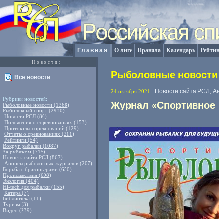
Главная
О лиге
Правила
Календарь
Рейтин
Новости:
Рыболовные новости 
Все новости
Новости сайта РСЛ
А
24 октября 2021
-
,
Рубрики новостей:
Журнал «Спортивное 
Рыболовные новости (1368)
Рыболовный спорт (2930)
Новости РСЛ (86)
Положения о соревнованиях (153)
Протоколы соревнований (129)
Отчеты о сревнованиях (211)
Рейтинги (54)
Вокруг рыбалки (1087)
За рубежом (715)
Новости сайта РСЛ (867)
Анонсы рыболовных журналов (207)
Борьба с браконьерами (650)
Происшествия (698)
Экология (404)
Hi-tech для рыбалки (155)
Катера (7)
Библиотека (11)
Туризм (3)
Видео (239)