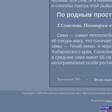
налима, все снасти и нажив
и способы поиска этой рыбы
По родным прос
Т.Соколова. Поговорим 
Сима — самая теплолюби
её сакура-масу, что означа
симы — Тихий океан. А нере
Хабаровского края, Сахалина
в среднем сима имеет 55 см 
килограммовые особи ростом
Просмотрели 7989
•
Версия для пе
Copyright © 2004 Российская спиннинговая лига. При использовании мате
Powered by
Cute