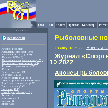
Главная
О лиге
Правила
Календарь
Рейтин
Новости:
Рыболовные нов
Все новости
Новости с
19 августа 2022
-
Рубрики новостей:
Рыболовные новости (1368)
Журнал «Спорти
Рыболовный спорт (2930)
Новости РСЛ (86)
10 2022
Положения о соревнованиях (153)
Протоколы соревнований (129)
Отчеты о сревнованиях (211)
Рейтинги (54)
Анонсы рыболов
Вокруг рыбалки (1087)
За рубежом (715)
Новости сайта РСЛ (867)
Анонсы рыболовных журналов (207)
Борьба с браконьерами (650)
Происшествия (698)
Экология (404)
Hi-tech для рыбалки (155)
Катера (7)
Библиотека (11)
Туризм (3)
Видео (239)