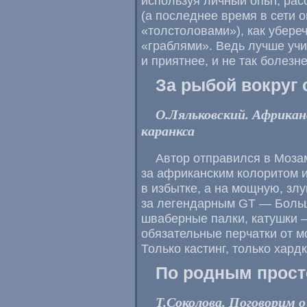
используя личный опыт, рас
(а последнее время в сети 
«толстоловами»), как убере
«граблями». Ведь лучше учи
и приятнее, и не так болезн
За рыбой вокруг 
О.Ляльковский. Африканс
каранкса
Автор отправился в Мозам
за африканским колоритом и 
в избытке, а на мощную, з
за легендарным GT — Больш
шваберные палки, катушки —
обязательные перчатки от м
Только кастинг, только хардк
По родным прос
Т.Соколова. Поговорим о