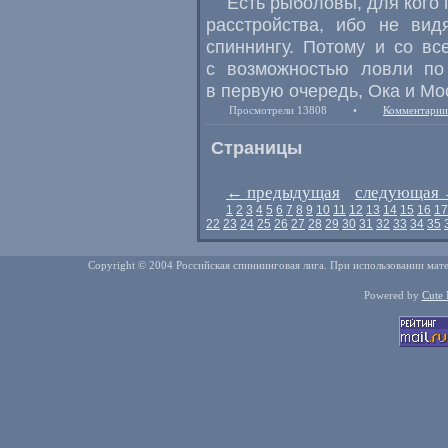
Есть рыболовы, для кого
расстройства, ибо не вид
спиннингу. Потому и со в
с возможностью ловли по
в первую очередь, Ока и
Мо
Просмотрели 13808
•
Комментарии
Страницы
←
предыдущая
следующая
1
2
3
4
5
6
7
8
9
10
11
12
13
14
15
16
17
22
23
24
25
26
27
28
29
30
31
32
33
34
35
Copyright © 2004 Российская спиннинговая лига. При использовании мате
Powered by
Cute