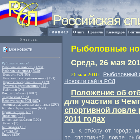
Главная
О лиге
Правила
Календарь
Рейтин
Новости:
Рыболовные нов
Все новости
Среда, 26 мая 20
Рубрики новостей:
Рыболовные новости (1368)
Рыболовный спорт (2930)
Рыболовный 
26 мая 2010
-
Новости РСЛ (86)
Положения о соревнованиях (153)
Новости сайта РСЛ
Протоколы соревнований (129)
Отчеты о сревнованиях (211)
Рейтинги (54)
Положение об от
Вокруг рыбалки (1087)
За рубежом (715)
для участия в Чем
Новости сайта РСЛ (867)
Анонсы рыболовных журналов (207)
спортивной ловле 
Борьба с браконьерами (650)
Происшествия (698)
Экология (404)
2011 годах
Hi-tech для рыбалки (155)
Катера (7)
Библиотека (11)
1. К отбору от города 
Туризм (3)
Видео (239)
по спортивной ловле рыб