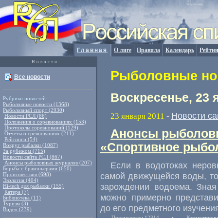
Главная
О лиге
Правила
Календарь
Рейтин
Новости:
Рыболовные нов
Все новости
Воскресенье, 23 
Рубрики новостей:
Рыболовные новости (1368)
Рыболовный спорт (2930)
Новости са
23 января 2011
-
Новости РСЛ (86)
Положения о соревнованиях (153)
Протоколы соревнований (129)
Анонсы рыболовн
Отчеты о сревнованиях (211)
Рейтинги (54)
«Спортивное рыбол
Вокруг рыбалки (1087)
За рубежом (715)
Новости сайта РСЛ (867)
Анонсы рыболовных журналов (207)
Если в водотоках неров
Борьба с браконьерами (650)
самой движущейся воды, то
Происшествия (698)
Экология (404)
зарождении водоема. Зная
Hi-tech для рыбалки (155)
Катера (7)
можно примерно представи
Библиотека (11)
Туризм (3)
до его предметного изучени
Видео (239)
Просмотрели 12314
•
Комментарии