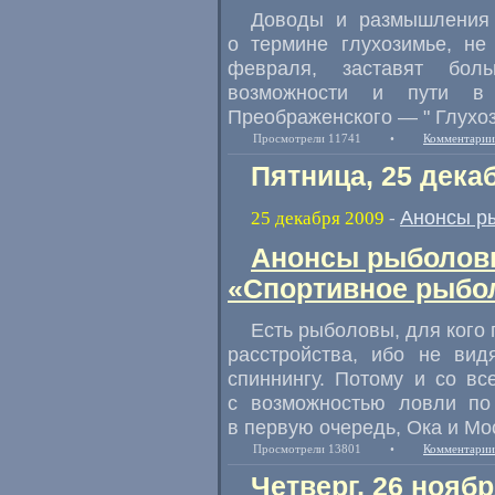
Доводы и размышления 
о термине глухозимье, не
февраля, заставят бол
возможности и пути в 
Преображенского — " Глухоз
Просмотрели 11741
•
Комментарии
Пятница, 25 дека
Анонсы р
25 декабря 2009
-
Анонсы рыболовн
«Спортивное рыбол
Есть рыболовы, для кого
расстройства, ибо не вид
спиннингу. Потому и со в
с возможностью ловли по
в первую очередь, Ока и
Мо
Просмотрели 13801
•
Комментарии
Четверг, 26 ноябр