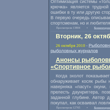
Оптимизация системы «тол
крючка» является трудно
ошибки в ту или другую сто
В первую очередь описыва
спортсменам, но и любителя
Просмотрели 13804
•
Комментарии
Вторник, 26 октя
Рыболовн
26 октября 2010
-
рыболовных журналов
Анонсы рыболовн
«Спортивное рыбол
Когда эхолот показывае
обнаруживает косяк рыбы 
наверняка «пасут» окуни,
прелесть даунриггера, по
заданной глубине. Автор д
покупал, как осваивал ловл
Просмотрели 12765
•
Комментарии