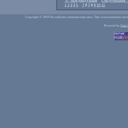
←
предыдущая
следующая
1
2
3
4
5
...
7
8
7
8
9
10
11
Copyright © 2004 Российская спиннинговая лига. При использовании мате
Powered by
Cute