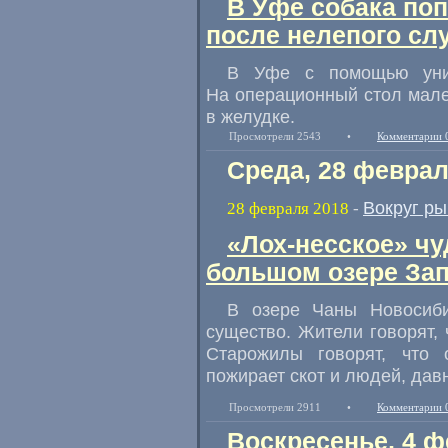
В Уфе собака по
после нелепого сл
В Уфе с помощью уник
На операционный стол мале
в желудке.
Просмотрели 2543
•
Комментарии 
Среда, 28 феврал
Вокруг р
28 февраля 2018
-
«Лох-несское» ч
большом озере За
В озере Чаны Новосиби
существо. Жители говорят
,
Старожилы говорят
,
что 
пожирает скот и людей
,
дав
Просмотрели 2911
•
Комментарии 
Воскресенье, 4 ф