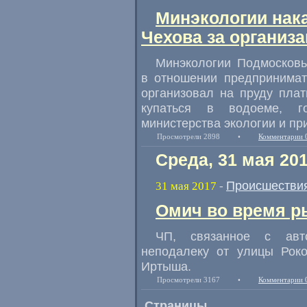
Минэкологии нак
Чехова за организ
Минэкологии Подмосковь
в отношении предпринимат
организовал на пруду пла
купаться в водоеме
,
г
министерства экологии и пр
Просмотрели 2898
•
Комментарии 
Среда, 31 мая 20
Происшестви
31 мая 2017
-
Омич во время р
ЧП
,
связанное с авт
неподалеку от улицы Роко
Иртыша.
Просмотрели 3167
•
Комментарии 
Страницы