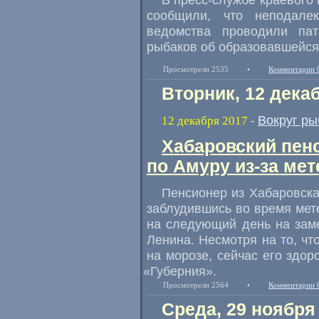
сообщили
,
что неподале
ведомства проводили пат
рыбаков об образовавшейся
Просмотрели 2535
•
Комментарии 
Вторник, 12 дека
Вокруг ры
12 декабря 2017
-
Хабаровский пен
по Амуру из-за мет
Пенсионер из Хабаровска
заблудившись во время мет
на следующий день на зам
Ленина. Несмотря на то
,
чт
на морозе
,
сейчас его здор
«
Губерния».
Просмотрели 2564
•
Комментарии 
Среда, 29 ноября