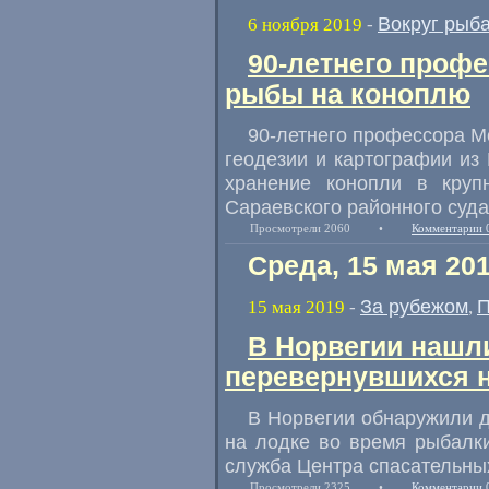
Вокруг рыб
6 ноября 2019
-
90-летнего проф
рыбы на коноплю
90-летнего профессора М
геодезии и картографии из 
хранение конопли в круп
Сараевского районного суда
Просмотрели 2060
•
Комментарии 
Среда, 15 мая 20
За рубежом
П
15 мая 2019
-
,
В Норвегии нашли
перевернувшихся н
В Норвегии обнаружили д
на лодке во время рыбалк
служба Центра спасательны
Просмотрели 2325
•
Комментарии 