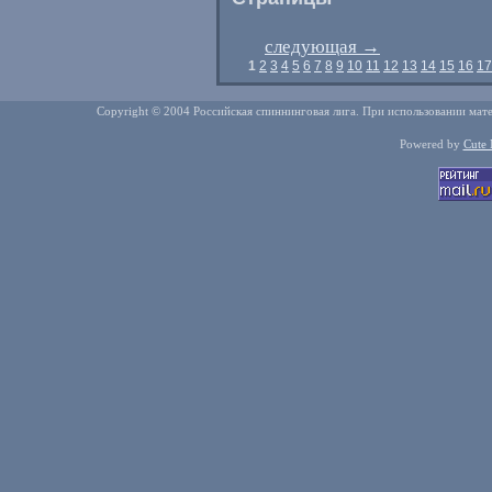
следующая
→
1
2
3
4
5
6
7
8
9
10
11
12
13
14
15
16
17
Copyright © 2004 Российская спиннинговая лига. При использовании мате
Powered by
Cute