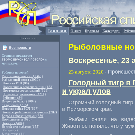
Главная
О лиге
Правила
Календарь
Рейтин
Новости:
Рыболовные нов
Все новости
Стопшум предлагает
Воскресенье, 23 
термозвукоизол потолок
с
монтажом.
Происшес
23 августа 2020
-
Рубрики новостей:
Рыболовные новости (1368)
Рыболовный спорт (2930)
Голодный тигр в
Новости РСЛ (86)
Положения о соревнованиях (153)
и украл улов
Протоколы соревнований (129)
Отчеты о сревнованиях (211)
Рейтинги (54)
Огромный голодный тигр
,
Вокруг рыбалки (1087)
За рубежом (715)
в Приморском крае.
Новости сайта РСЛ (867)
Анонсы рыболовных журналов (207)
Борьба с браконьерами (650)
Рыбаки сняли на виде
Происшествия (698)
Экология (404)
Животное поняло
,
что у муж
Hi-tech для рыбалки (155)
Катера (7)
Библиотека (11)