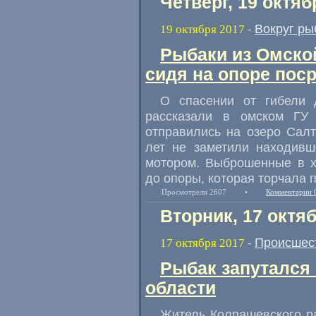
Четверг, 19 октяб
Вокруг ры
19 октября 2017
-
Рыбаки из Омско
сидя на опоре пос
О спасении от гибели 
рассказали в омском ГУ
отправились на озеро Салт
лет не заметили находивш
мотором. Выброшенные в х
до опоры
,
которая торчала 
Просмотрели 2607
•
Комментарии 
Вторник, 17 октя
Происшес
17 октября 2017
-
Рыбак запутался 
области
Житель Колпашевского р