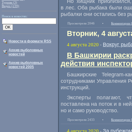
Но хищник приблизился
,
Туризм (3)
Видео (239)
в лес. Оба рыбака были ош
рыбалки они остались без р
Поиск в новостях:
Просмотрели 2046
•
Комментарии 
Вторник, 4 август
Новости в формате RSS
Вокруг рыб
4 августа 2020
-
Архив рыболовных
В Башкирии раск
новостей
действия инспекто
Архив рыболовных
новостей 2005
Башкирские Telegram-
сотрудниками Управления 
инструкций.
Эксперты полагают
,
ч
поставлена на поток и в не
но и само руководство.
Просмотрели 2433
•
Комментарии 
За рубежом
4 августа 2020
-