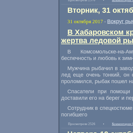
Просмотрели 2570
•
Комментарии 
Вторник, 31 октя
Вокруг ры
31 октября 2017
-
В Хабаровском к
жертва ледовой р
В Комсомольске-на-А
беспечность и любовь к зим
Мужчина рыбачил в завод
лед еще очень тонкий
,
он 
проломился
,
рыбак пошел н
Спасатели при помощи 
доставили его на берег и п
Сотрудник в спецкостюме
погибшего
Просмотрели 2526
•
Комментарии 