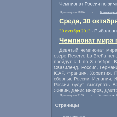
Чемпионат России по зим
Просмотрели 18167
•
Комментарии
Среда, 30 октябр
Рыболовн
30 октября 2013
-
Чемпионат мира п
Девятый чемпионат мира
озере Reserve La Breña неп
пройдут с 1 по 3 ноября. 
Свазиленд, Россия, Германи
ЮАР, Франция, Хорватия, П
сборные России, Испании, И
России будут выступать В
Живин, Денис Вихров, Дмитр
Просмотрели 7159
•
Комментарии 
Страницы
следующая
→