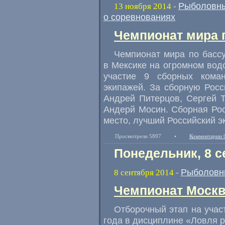
Рыболовны
13 ноября 2014
-
о соревнованиях
Чемпионат мира п
Чемпионат мира по бассу
в Мексике на огромном вод
участие 9 сборных кома
экипажей. За сборную Рос
Андрей Питерцов
,
Сергей 
Андерй Мосин. Сборная Рос
место
,
лучший Российский э
Просмотрели 5897
•
Комментарии 
Понедельник, 8 с
Рыболовн
8 сентября 2014
-
Чемпионат Москвы
Отборочный этап на учас
года в дисциплине «Ловля р