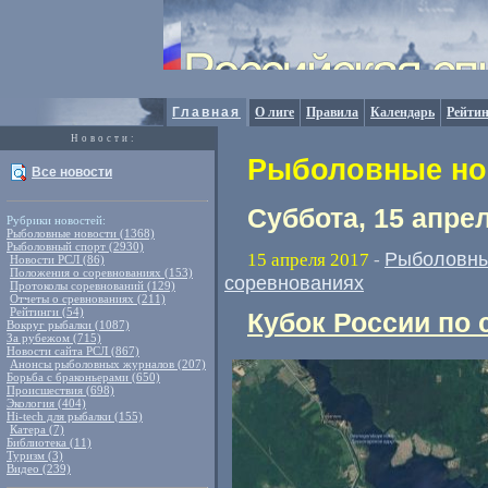
Главная
О лиге
Правила
Календарь
Рейтин
Новости:
Рыболовные нов
Все новости
Суббота, 15 апре
Рубрики новостей:
Рыболовные новости (1368)
Рыболовный спорт (2930)
Рыболовны
15 апреля 2017
-
Новости РСЛ (86)
Положения о соревнованиях (153)
соревнованиях
Протоколы соревнований (129)
Отчеты о сревнованиях (211)
Рейтинги (54)
Кубок России по 
Вокруг рыбалки (1087)
За рубежом (715)
Новости сайта РСЛ (867)
Анонсы рыболовных журналов (207)
Борьба с браконьерами (650)
Происшествия (698)
Экология (404)
Hi-tech для рыбалки (155)
Катера (7)
Библиотека (11)
Туризм (3)
Видео (239)