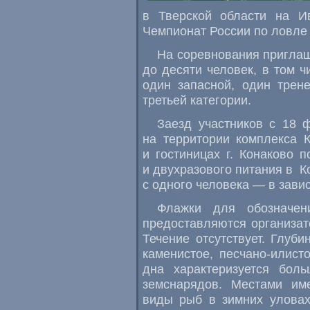
в Тверской области на И
Чемпионат России по ловле 
На соревнования приглаш
до десяти человек, в том ч
один запасной, один трен
третьей категории.
Заезд участников с 18 
на территории комплекса 
и гостиницах г. Конаково 
и двухразового питания в К
с одного человека — в зави
Флажки для обозначен
предоставляются организат
Течение отсутствует. Глуби
каменистое, песчано-илист
дна характеризуется бол
земснарядов. Местами име
виды рыб в зимних уловах 