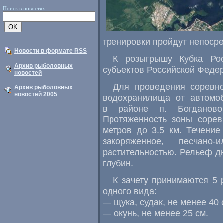
Поиск в новостях:
тренировки пройдут непосре
Новости в формате RSS
К розыгрышу Кубка Ро
Архив рыболовных
субъектов Российской Феде
новостей
Для проведения соревно
Архив рыболовных
новостей 2005
водохранилища от автомоб
в районе п. Богданово
Протяженность зоны сорев
метров до 3.5 км. Течение
закоряженное
,
песчано-и
растительностью. Рельеф д
глубин.
К зачету принимаются 5 
одного вида:
— щука
,
судак
,
не менее 40 
— окунь
,
не менее 25 см.