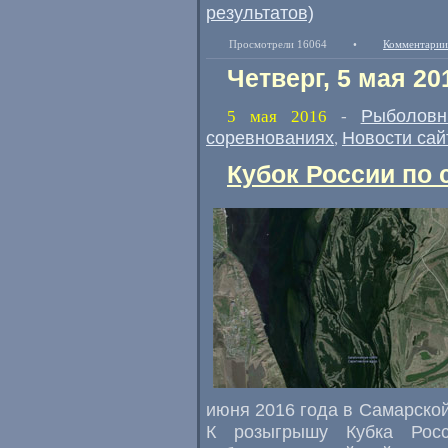
результатов)
Просмотрели 16064
•
Комментарии
Четверг, 5 мая 20
Рыболовн
5 мая 2016
-
соревнованиях
Новости сай
,
Кубок России по 
июня 2016 года в Самарско
К розыгрышу Кубка Росс