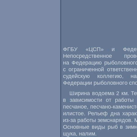
ФГБУ
«
ЦСП» и Федера
Непосредственное про
на Федерацию рыболовного
с ограниченной ответствен
судейскую коллегию
,
н
Федерации рыболовного спо
Ширина водоема 2 км. Те
в зависимости от работы 
песчаное
,
песчано-каменист
илистое. Рельеф дна хара
из-за работы земснарядов. 
Основные виды рыб в зимни
щука
,
налим.