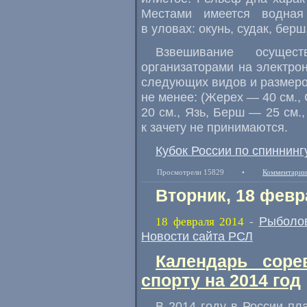
Местами имеется водная
в уловах: окунь
,
судак
,
берш
Взвешивание осущес
организаторами на электро
следующих видов и размеро
не менее:
(
Жерех — 40 см., 
20 см., Язь
,
Берш — 25 см.,
к зачету не принимаются.
Кубок России по спиннинг
Просмотрели 15829
•
Комментарии
Вторник, 18 февр
Рыболо
18 февраля 2014
-
Новости сайта РСЛ
Календарь соре
спорту на 2014 год
В 2014 году в России пл