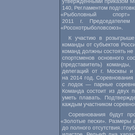
утвержденными приказом М
140
,
Регламентом подготовк
«
Рыболовный спорт
2011 г. Председателем 
«
Росохотрыболовсоюз».
К участию в розыгрыше
команды от субъектов Росс
команд должны состоять не 
спортсменов основного со
(
представитель) команды
,
делегаций от г. Москвы и
на 2014 год. Соревнования
с лодок — парные соревн
Команда состоит из двух 
уметь плавать. Подтвержд
каждым участником соревно
Соревнования будут пр
«
Золотые пески». Размеры а
до полного отсутствия. Глу
илистое. Рельеф дна харак