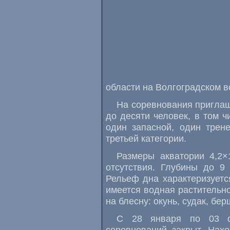
области на Волгоградском 
На соревнования приглаш
до десяти человек
,
в том ч
один запасной
,
один трен
третьей категории.
Размеры акватории 4,2×
отсутствия. Глубины до 9
Рельеф дна характеризует
имеется водная растительн
на блесну: окунь
,
судак
,
бер
С 28 января по 03 ф
соревнований закрыт. Нах