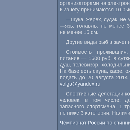
организаторами на электрон
К зачету принимаются 10 ры
—щука
,
жерех
,
судак
,
не 
—язь
,
голавль
,
не менее 
не менее 15 см.
Другие виды рыб в зачет 
Стоимость проживания
,
питание — 1600 руб. в сутк
душ
,
телевизор
,
холодильни
На базе есть сауна
,
кафе
,
о
подать до 20 августа 2014 
volga@yandex.ru
Спортивные делегации ко
человек
,
в том числе: до
запасного спортсмена
,
1 т
не ниже 3 категории. Наличи
Чемпионат России по спинни