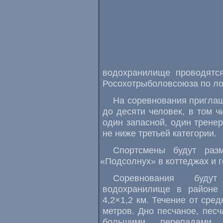
водохранилище проводятся
Росохотрыболовсоюза по ло
На соревнования приглаш
до десяти человек
,
в том ч
один запасной
,
один трене
не ниже третьей категории.
Спортсмены будут раз
«
Подсолнух» в коттеджах и г
Соревнования буду
водохранилище в районе
4,2×1,2 км. Течение от сре
метров. Дно песчаное
,
песч
большими перепадами 