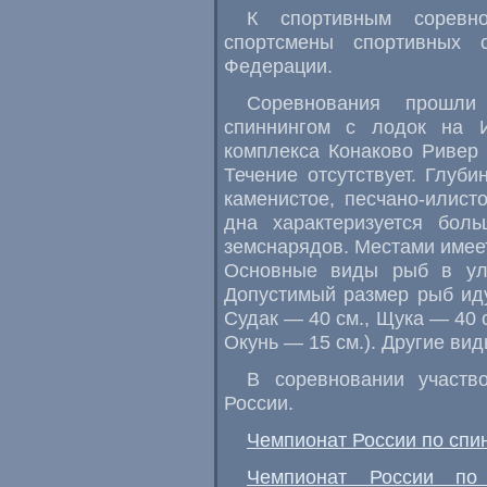
К спортивным соревн
спортсмены спортивных 
Федерации.
Соревнования прошл
спиннингом с лодок на 
комплекса Конаково Ривер
Течение отсутствует. Глуб
каменистое
,
песчано-илист
дна характеризуется бол
земснарядов. Местами имеет
Основные виды рыб в уло
Допустимый размер рыб иду
Судак — 40 см., Щука — 40 с
Окунь — 15 см.). Другие вид
В соревновании участв
России.
Чемпионат России по спин
Чемпионат России по