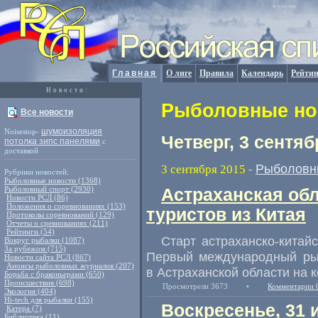
Главная
О лиге
Правила
Календарь
Рейтин
Новости:
Рыболовные нов
Все новости
шумоизоляция
Noisestop-
Четверг, 3 сентяб
потолка зипс панелями
с
доставкой
Рыболовн
3 сентября 2015
-
Рубрики новостей:
Рыболовные новости (1368)
Рыболовный спорт (2930)
Астраханская обл
Новости РСЛ (86)
Положения о соревнованиях (153)
туристов из Китая
Протоколы соревнований (129)
Отчеты о сревнованиях (211)
Рейтинги (54)
Старт астраханско-китай
Вокруг рыбалки (1087)
За рубежом (715)
Первый международный ры
Новости сайта РСЛ (867)
Анонсы рыболовных журналов (207)
в Астраханской области на к
Борьба с браконьерами (650)
Происшествия (698)
Просмотрели 3673
•
Комментарии 
Экология (404)
Hi-tech для рыбалки (155)
Воскресенье, 31 
Катера (7)
Библиотека (11)