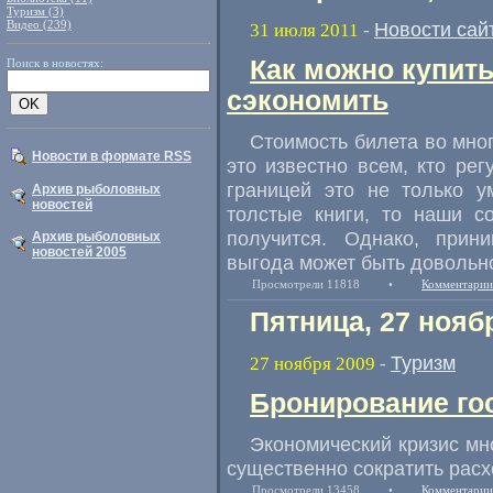
Туризм (3)
Видео (239)
Новости сай
31 июля 2011
-
Как можно купит
Поиск в новостях:
сэкономить
Стоимость билета во много
Новости в формате RSS
это известно всем, кто ре
границей это не только у
Архив рыболовных
новостей
толстые книги, то наши со
получится. Однако, прин
Архив рыболовных
новостей 2005
выгода может быть довольно
Просмотрели 11818
•
Комментарии
Пятница, 27 нояб
Туризм
27 ноября 2009
-
Бронирование го
Экономический кризис мно
существенно сократить расх
Просмотрели 13458
•
Комментарии