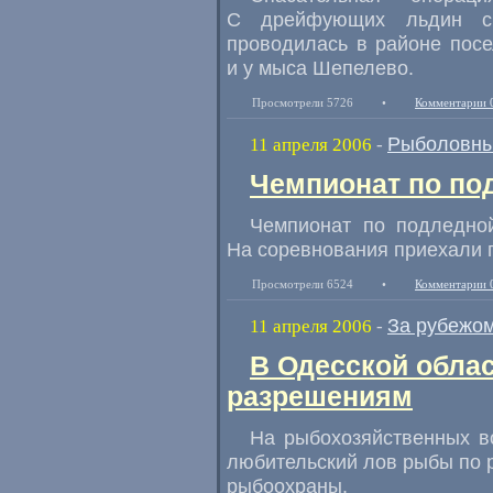
С дрейфующих льдин сн
проводилась в районе посе
и у мыса Шепелево.
Просмотрели 5726
•
Комментарии 
Рыболовны
11 апреля 2006
-
Чемпионат по по
Чемпионат по подледно
На соревнования приехали 
Просмотрели 6524
•
Комментарии 
За рубежо
11 апреля 2006
-
В Одесской обла
разрешениям
На рыбохозяйственных в
любительский лов рыбы по 
рыбоохраны.