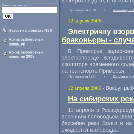
в Петрозаводске, в туркомп
Поиск в новостях:
Просмотрели 6018
•
Комментарии 
12 апреля 2006
-
Электричку взорв
Новости в формате RSS
браконьеры - случ
Архив рыболовных
новостей
В Приморье задержан
Архив рыболовных
новостей 2005
электропоезде Владивосто
изоляторе временного соде
на транспорте Приморья
Просмотрели 6181
•
Комментарии 
Вокруг рыб
12 апреля 2006
-
На сибирских ре
11 апреля в Росводресур
весенним половодьем-2006. 
бассейне реки Волги и на
ожидается маловодье.