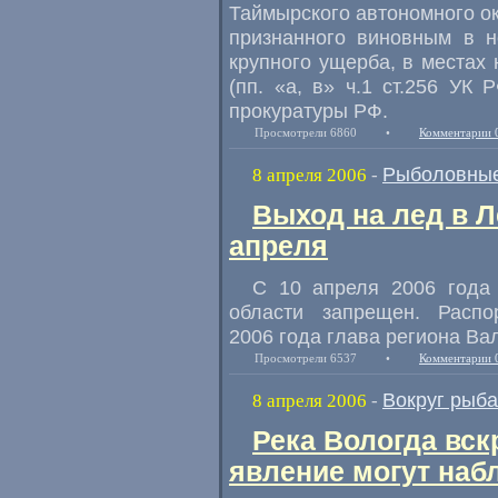
Таймырского автономного о
признанного виновным в н
крупного ущерба, в местах 
(пп. «а, в» ч.1 ст.256 УК
прокуратуры РФ.
Просмотрели 6860
•
Комментарии 
Рыболовные
8 апреля 2006
-
Выход на лед в Л
апреля
С 10 апреля 2006 года
области запрещен. Расп
2006 года глава региона В
Просмотрели 6537
•
Комментарии 
Вокруг рыб
8 апреля 2006
-
Река Вологда вск
явление могут наб