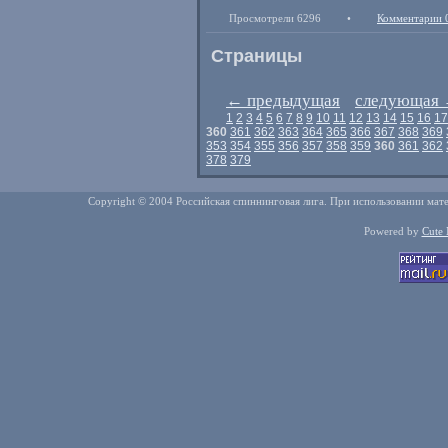
Просмотрели 6296
•
Комментарии 
Страницы
←
предыдущая
следующая
1
2
3
4
5
6
7
8
9
10
11
12
13
14
15
16
17
360
361
362
363
364
365
366
367
368
369
353
354
355
356
357
358
359
360
361
362
378
379
Copyright © 2004 Российская спиннинговая лига. При использовании мате
Powered by
Cute