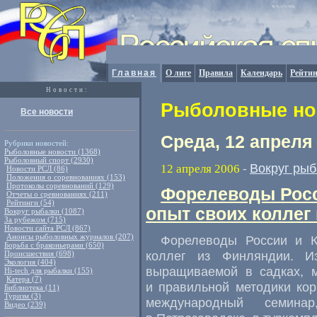
Главная
О лиге
Правила
Календарь
Рейтин
Новости:
Рыболовные нов
Все новости
Среда, 12 апреля
Рубрики новостей:
Рыболовные новости (1368)
Рыболовный спорт (2930)
Вокруг рыб
12 апреля 2006
-
Новости РСЛ (86)
Положения о соревнованиях (153)
Протоколы соревнований (129)
Форелеводы Росс
Отчеты о сревнованиях (211)
Рейтинги (54)
опыт своих коллег
Вокруг рыбалки (1087)
За рубежом (715)
Новости сайта РСЛ (867)
Анонсы рыболовных журналов (207)
Форелеводы России и К
Борьба с браконьерами (650)
коллег из Финляндии. И
Происшествия (698)
Экология (404)
выращиваемой в садках, м
Hi-tech для рыбалки (155)
Катера (7)
и правильной методики ко
Библиотека (11)
Туризм (3)
международный семина
Видео (239)