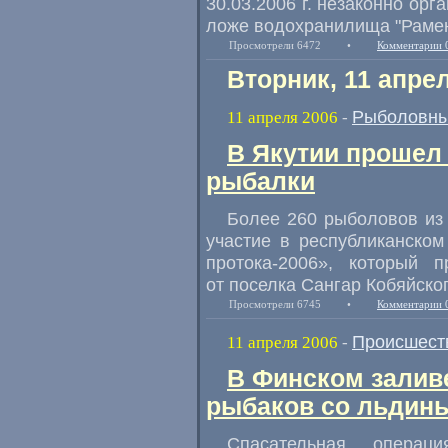
30.03.2006 г. незаконно ор
ложе водохранилища "Раме
Просмотрели 6472
•
Комментарии 
Вторник, 11 апре
Рыболовны
11 апреля 2006
-
В Якутии прошел
рыбалки
Более 260 рыболовов из 
участие в республиканско
протока-2006», который 
от поселка Сангар Кобяйско
Просмотрели 6745
•
Комментарии 
Происшест
11 апреля 2006
-
В Финском залив
рыбаков со льдин
Спасательная опера