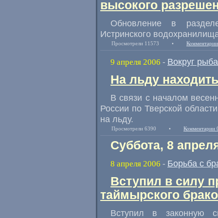
высокого разреше
Обновление в раздел
Истринского водохранилища
Просмотрели 11573
•
Комментарии
Вокруг рыб
9 апреля 2006
-
На льду находит
В связи с началом весен
России по Тверской област
на льду.
Просмотрели 6390
•
Комментарии 
Суббота, 8 апрел
Борьба с б
8 апреля 2006
-
Вступил в силу п
таймырского брак
Вступил в законную с