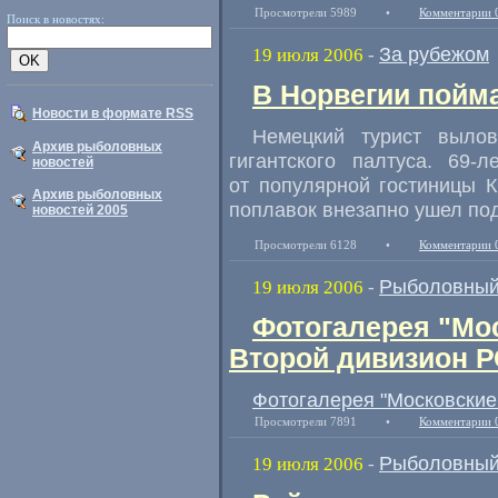
Просмотрели 5989
•
Комментарии 
Поиск в новостях:
За рубежом
19 июля 2006
-
В Норвегии пойма
Новости в формате RSS
Немецкий турист выло
Архив рыболовных
гигантского палтуса. 69-
новостей
от популярной гостиницы К
Архив рыболовных
поплавок внезапно ушел под
новостей 2005
Просмотрели 6128
•
Комментарии 
Рыболовный
19 июля 2006
-
Фотогалерея "Мос
Второй дивизион 
Фотогалерея "Московские 
Просмотрели 7891
•
Комментарии 
Рыболовный
19 июля 2006
-