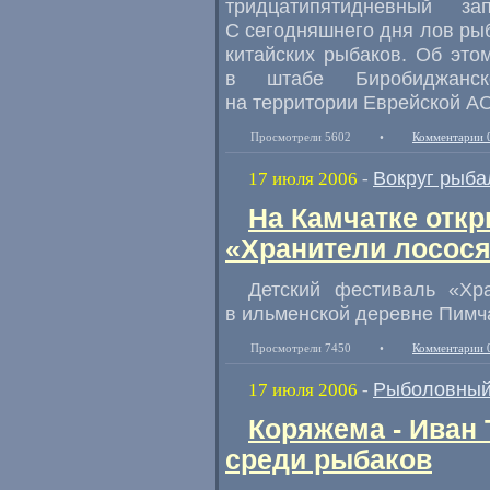
тридцатипятидневный 
С сегодняшнего дня лов рыб
китайских рыбаков. Об эт
в штабе Биробиджанско
на территории Еврейской АО
Просмотрели 5602
•
Комментарии 
Вокруг рыба
17 июля 2006
-
На Камчатке отк
«Хранители лосос
Детский фестиваль «Хра
в ильменской деревне Пимча
Просмотрели 7450
•
Комментарии 
Рыболовный
17 июля 2006
-
Коряжема - Иван
среди рыбаков