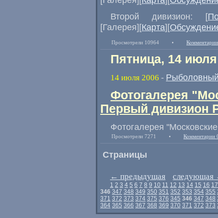
Второй дивизион: [
П
[Галерея][
Карта
][
Обсуждени
Просмотрели 10964
•
Комментарии
Пятница, 14 июля
Рыболовный
14 июля 2006
-
Фотогалерея "Мос
Первый дивизион 
Фотогалерея "Московские
Просмотрели 7271
•
Комментарии 
Страницы
←
предыдущая
следующая
1
2
3
4
5
6
7
8
9
10
11
12
13
14
15
16
17
346
347
348
349
350
351
352
353
354
355
371
372
373
374
375
376
345
346
347
348
364
365
366
367
368
369
370
371
372
373