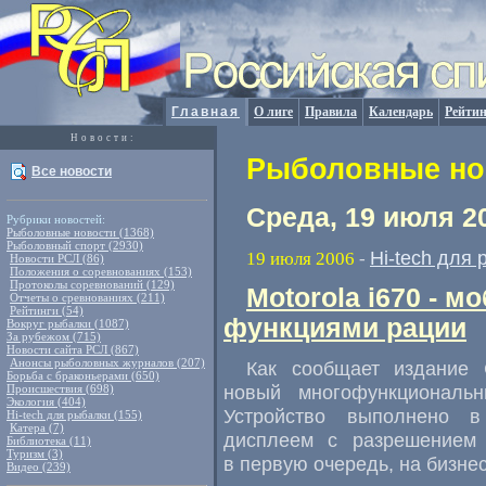
Главная
О лиге
Правила
Календарь
Рейтин
Новости:
Рыболовные нов
Все новости
Среда, 19 июля 2
Рубрики новостей:
Рыболовные новости (1368)
Рыболовный спорт (2930)
Hi-tech для
19 июля 2006
-
Новости РСЛ (86)
Положения о соревнованиях (153)
Протоколы соревнований (129)
Motorola i670 - 
Отчеты о сревнованиях (211)
Рейтинги (54)
функциями рации
Вокруг рыбалки (1087)
За рубежом (715)
Новости сайта РСЛ (867)
Анонсы рыболовных журналов (207)
Как сообщает издание 
Борьба с браконьерами (650)
новый многофункциональн
Происшествия (698)
Экология (404)
Устройство выполнено в
Hi-tech для рыбалки (155)
Катера (7)
дисплеем с разрешением 
Библиотека (11)
Туризм (3)
в первую очередь, на бизне
Видео (239)