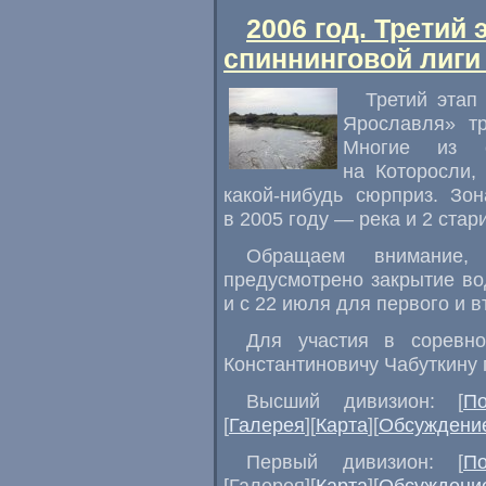
2006 год. Третий
спиннинговой лиги
Третий этап
Ярославля» тр
Многие из 
на Которосли,
какой-нибудь сюрприз. Зо
в 2005 году — река и 2 стар
Обращаем внимание,
предусмотрено закрытие в
и с 22 июля для первого и в
Для участия в соревно
Константиновичу Чабуткину 
Высший дивизион: [
П
[
Галерея
][
Карта
][
Обсуждени
Первый дивизион: [
П
[Галерея][
Карта
][
Обсуждени