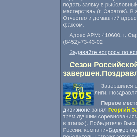
подать заявку в рыболовны
мастерства» (г. Саратов). 
Отчество и домашний адрес.
факсом.
Адрес АРМ: 410600, г. Сар
(8452)-73-43-02
Задавайте вопросы по вс
Сезон Российской
завершен.Поздравл
Завершился о
лиги. Поздравля
Первое мест
дивизионе
занял
Георгий З
трем лучшим соревнованиям и
в этапах). Победителю Выс
России, компания
Баджер
(
w
победитель награждается пу