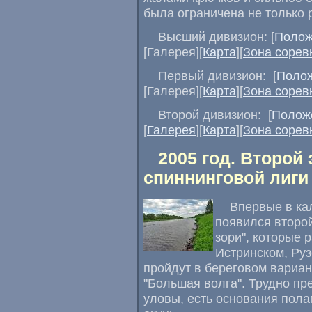
была ограничена не только р
Высший дивизион: [
Полож
[Галерея][
Карта
][
Зона сорев
Первый дивизион: [
Поло
[Галерея][
Карта
][
Зона сорев
Второй дивизион: [
Полож
[
Галерея
][
Карта
][
Зона сорев
2005 год. Второй
спиннинговой лиги 
Впервые в ка
появился второй
зори", которые 
Истринском, Ру
пройдут в береговом вариа
"Большая волга". Трудно пре
уловы, есть основания полаг