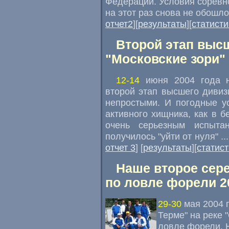
Федерации. Условия соревн
на этот раз снова не обошлось
отчет2
][
результаты
][
статисти
Второй этап выс
"Московские зори"
12-14
июня 2004 года н
второй этап высшего диви
непростыми. И погодные ус
активного хищника, как в б
очень серьезным испыта
получилось "уйти от нуля" ...
отчет 3
] [
результаты
][
статист
Наше второе сер
по ловле форели 2
29-30
мая 2004 г
Терме" на реке 
ловле форели. 