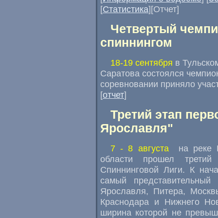
[
Статистика
][Отчет]
Четвертый чемпи
спиннингом
18-19 сентября
в Тульском
Саратова состоялся чемпион
соревновании приняло участ
[
отчет
]
Третий этап перв
Ярославля"
7 - 8 августа
на реке К
области прошел третий 
Спиннинговой Лиги. К нач
самый представительный 
Ярославля, Питера, Москв
Краснодара и Нижнего Нов
ширина которой не превыша