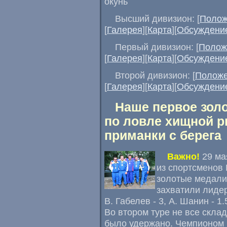
окунь
Высший дивизион: [
Полож
[
Галерея
][
Карта
][
Обсуждени
Первый дивизион: [
Полож
[
Галерея
][
Карта
][
Обсуждени
Второй дивизион: [
Полож
[
Галерея
][
Карта
][
Обсуждени
Наше первое золо
по ловле хищной р
приманки с берега
Важно!
29 ма
из спортсменов 
золотые медали.
захватили лидер
В. Габелев - 3, А. Шанин - 1.
Во втором туре не все скла
было удержано. Чемпионом 