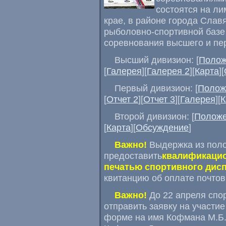
состоятся на л
крае, в районе города Слав
рыболовно-спортивной базе
соревнования высшего и пе
Высший дивизион: [
Полож
[
Галерея
][
Галерея 2
][
Карта
][
Первый дивизион: [
Полож
[
Отчет 2
][
Отчет 3
][
Галерея
][
К
Второй дивизион: [
Полож
[
Карта
][
Обсуждение
]
Важно!
Выдержка из пол
предоставить
квалификацио
печатью спортивного дис
квитанцию об оплате почтов
Важно!
До 22 апреля спо
отправить заявку на участи
форме на имя Кофмана М.Б. 