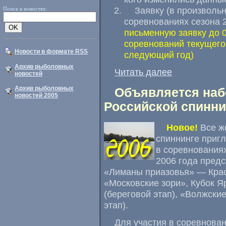
Заявку (в произволь
Поиск в новостях:
соревнованиях сезона 
письменную заявку до 0
соревнований текущего
Новости в формате RSS
следующий год)
Архив рыболовных
Читать далее
новостей
Архив рыболовных
Объявляется наб
новостей 2005
Российской спиннин
Новое!
Все ж
спиннинге приг
в соревнованиях
2006 года предс
«Лиманы приазовья» — Крас
«Московские зори», Кубок 
(береговой этап), «Волжски
этап).
Для участия в соревнова