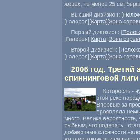
жерех, не менее 25 см; берш
Высший дивизион: [
Полож
[Галерея][
Карта
][
Зона сорев
Первый дивизион: [
Полож
[Галерея][
Карта
][
Зона сорев
Второй дивизион: [
Полож
[Галерея][
Карта
][
Зона сорев
2005 год. Третий
спиннинговой лиги
Которосль - ч
этой реке пора
Впервые за про
проявляла немы
много. Велика вероятность, 
рыбным, что поделать - стат
добавочные сложности нало
жалами крючков и сильное о