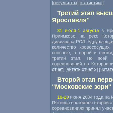
[
результаты
][
статистика
]
Третий этап высш
Ярославля"
31 июля-1 августа
в Яро
Приимково на реке Кото
дивизиона РСЛ. Удручающая
количество кровососущих
сносные, а порой и неожи
третий этап. По всей в
соревнований на Которосли
отчет
] [
читать отчет 2
] [
читат
Второй этап перв
"Московские зори"
18-20
июня 2004 года на 
Пятница состоялся второй э
соревнованиях принял участ