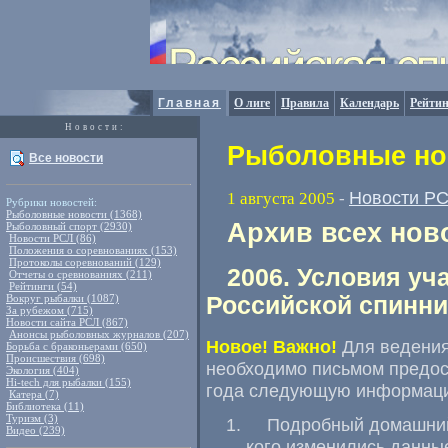
Главная
О лиге
Правила
Календарь
Рейтин
Новости:
Рыболовные нов
Все новости
Новости Р
1 августа 2005
-
Рубрики новостей:
Рыболовные новости (1368)
Архив всех нов
Рыболовный спорт (2930)
Новости РСЛ (86)
Положения о соревнованиях (153)
Протоколы соревнований (129)
2006. Условия уч
Отчеты о сревнованиях (211)
Рейтинги (54)
Вокруг рыбалки (1087)
Российской спинни
За рубежом (715)
Новости сайта РСЛ (867)
Анонсы рыболовных журналов (207)
Новое! Важно!
Для ведения
Борьба с браконьерами (650)
Происшествия (698)
необходимо письмом предос
Экология (404)
Hi-tech для рыбалки (155)
года следующую информац
Катера (7)
Библиотека (11)
Туризм (3)
Подробный домашний 
Видео (239)
кого изменились данны