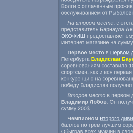
Волги с оплаченным прожива
обслуживанием от
Рыболовн
На втором месте
, с отс
представитель Барнаула
Ан
ЭКОФИШ
предоставляет ем
Интернет-магазине на сумм
Первое место
в
Первом 
Петербурга
Владислав Бау
соревнованиям составила 18 
спортсмен, как и вся перва
конкуренцию на соревнован
победу Владислав получает
Второе место
в первом 
Владимир Лобов
. Он полу
сумму 200$
Чемпионом
Второго див
баллов по трем лучшим сорев
Обыграв всех мужчин в свое