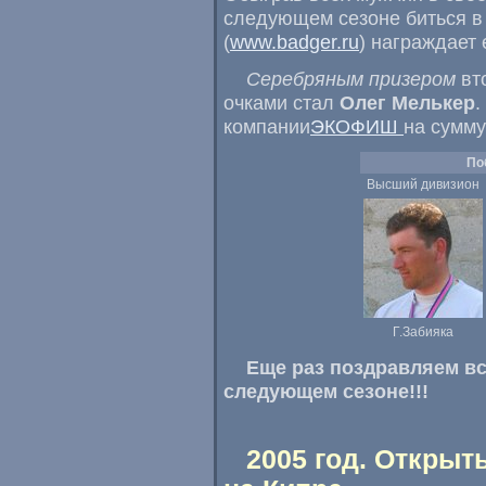
следующем сезоне биться в
(
www.badger.ru
) награждает
Серебряным призером
вто
очками стал
Олег Мелькер
.
компании
ЭКОФИШ
на сумм
По
Высший дивизион
Г.Забияка
Еще раз поздравляем вс
следующем сезоне!!!
2005 год. Открыт