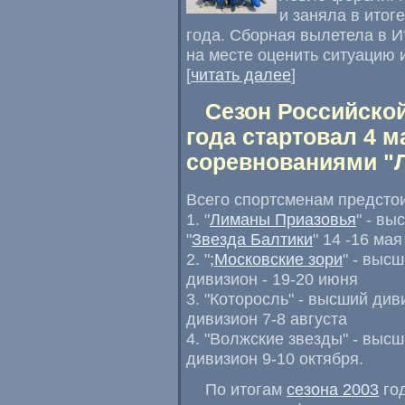
и заняла в итог
года. Сборная вылетела в И
на месте оценить ситуацию 
[
читать далее
]
Сезон Российской
года стартовал 4 м
соревнованиями "
Всего спортсменам предстои
1. "
Лиманы Приазовья
" - в
"
Звезда Балтики
" 14 -16 мая
2. "
;Московские зори
" - выс
дивизион - 19-20 июня
3. "Которосль" - высший див
дивизион 7-8 августа
4. "Волжские звезды" - выс
дивизион 9-10 октября.
По итогам
сезона 2003
год