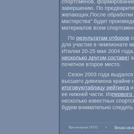
спортсменов, формирование
завершению. По предварите
желающих.После обработки 
мастерства" будет произве
материалов всем спортсмен
По
результатам отборов
с
для участия в чемпионате м
Италии 20-25 мая 2004 года
несколько другом составе
) 
почетное второе место.
Сезон 2003 года выдался
высшего дивизиона крайне н
итоговуютаблицу рейтинга
и
ее нижней части. Из
первого
несколько известных спортс
будем внимательно следить 
Просмотрели 10332
•
Версия для п