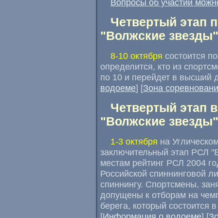
Вопросы об участии можн
Четвертый этап 
"
Волжские звезды
8-10 октября
состоится по
определится, кто из спортсм
по 10 и перейдет в высший 
водоеме
] [
Зона соревнован
Четвертый этап 
"
Волжские звезды
1-3 октября
на Углическо
заключительный этап РСЛ "В
местам рейтинг РСЛ 2004 го
Российской спиннинговой ли
спиннингу. Спортсмены, зан
допущены к отборам на чем
берега, который состоится в
[
Информация о водоеме
] [
З