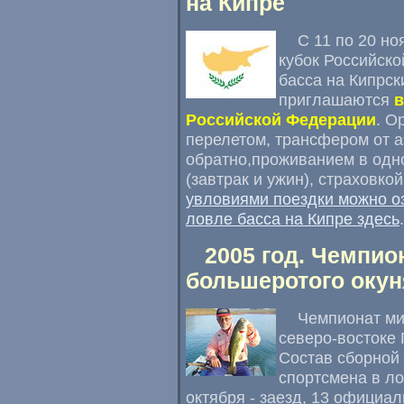
на Кипре
С 11 по 20 но
кубок Российско
басса на Кипрск
приглашаются
в
Российской Федерации
. О
перелетом, трансфером от а
обратно,проживанием в одн
(завтрак и ужин), страховко
увловиями поездки можно о
ловле басса на Кипре здесь
.
2005 год. Чемпио
большеротого окун
Чемпионат ми
северо-востоке 
Состав сборной 
спортсмена в ло
октября - заезд, 13 официал