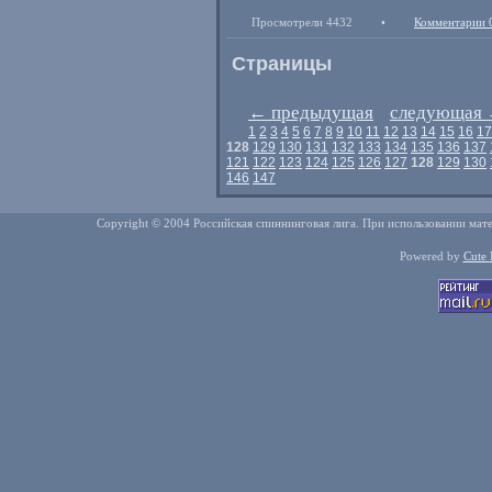
Просмотрели 4432
•
Комментарии 
Страницы
←
предыдущая
следующая
1
2
3
4
5
6
7
8
9
10
11
12
13
14
15
16
17
128
129
130
131
132
133
134
135
136
137
121
122
123
124
125
126
127
128
129
130
146
147
Copyright © 2004 Российская спиннинговая лига. При использовании мате
Powered by
Cute