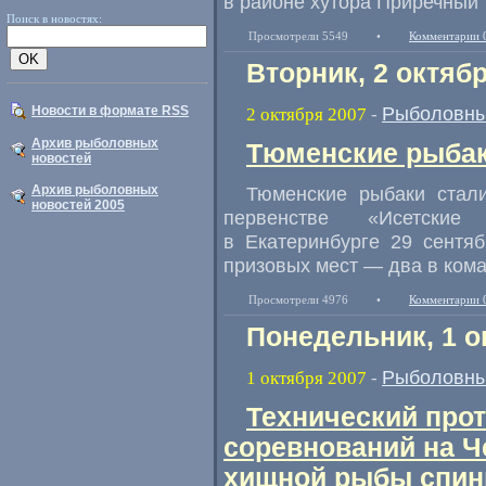
в районе хутора Приречный
Поиск в новостях:
Просмотрели 5549
•
Комментарии 
Вторник, 2 октяб
Рыболовны
Новости в формате RSS
2 октября 2007
-
Архив рыболовных
Тюменские рыба
новостей
Архив рыболовных
Тюменские рыбаки стал
новостей 2005
первенстве «Исетские
в Екатеринбурге 29 сентя
призовых мест — два в кома
Просмотрели 4976
•
Комментарии 
Понедельник, 1 о
Рыболовны
1 октября 2007
-
Технический про
соревнований на Ч
хищной рыбы спин