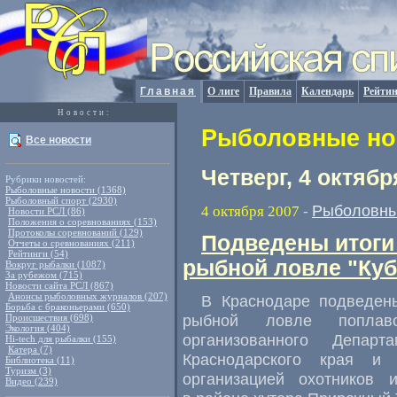
Главная
О лиге
Правила
Календарь
Рейтин
Новости:
Рыболовные нов
Все новости
Четверг, 4 октябр
Рубрики новостей:
Рыболовные новости (1368)
Рыболовный спорт (2930)
Рыболовны
4 октября 2007
-
Новости РСЛ (86)
Положения о соревнованиях (153)
Протоколы соревнований (129)
Подведены итоги
Отчеты о сревнованиях (211)
Рейтинги (54)
рыбной ловле "Куб
Вокруг рыбалки (1087)
За рубежом (715)
Новости сайта РСЛ (867)
Анонсы рыболовных журналов (207)
В Краснодаре подведены
Борьба с браконьерами (650)
рыбной ловле поплаво
Происшествия (698)
Экология (404)
организованного Депар
Hi-tech для рыбалки (155)
Катера (7)
Краснодарского края и 
Библиотека (11)
Туризм (3)
организацией охотников
Видео (239)