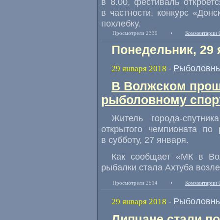
в 8.00
,
фестиваль откроетс
в частности
,
конкурс
«
Донс
похлебку.
Просмотрели 2339
•
Комментарии 
Понедельник, 29 
Рыболовны
29 января 2018
-
В Волжском прош
рыболовному спор
Житель города-спутни
открытого чемпионата по 
в субботу
,
27 января.
Как сообщает
«
МК в Во
рыбалки стала Ахтуба возле
Просмотрели 2514
•
Комментарии 
Рыболовны
29 января 2018
-
Липчане стали п