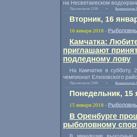
на Несветаевском водохран
Просмотрели 2339
•
Комментарии 
Вторник, 16 янва
Рыболовны
16 января 2018
-
Камчатка: Любит
приглашают принят
подледному лову
На Камчатке в субботу
,
2
чемпионат Елизовского райо
Просмотрели 2300
•
Комментарии 
Понедельник, 15 
Рыболовны
15 января 2018
-
В Оренбурге про
рыболовному спор
В минувшие выходные н