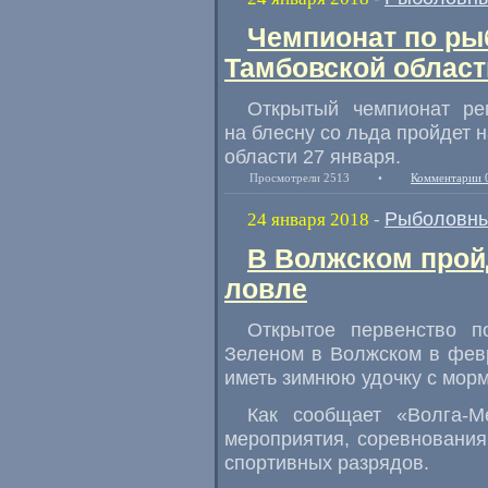
Чемпионат по ры
Тамбовской област
Открытый чемпионат ре
на блесну со льда пройдет 
области 27 января.
Просмотрели 2513
•
Комментарии 
Рыболовны
24 января 2018
-
В Волжском прой
ловле
Открытое первенство п
Зеленом в Волжском в февр
иметь зимнюю удочку с мор
Как сообщает
«
Волга-М
мероприятия
,
соревнования
спортивных разрядов.