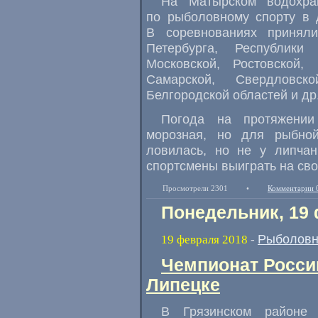
На Матырском водохра
по рыболовному спорту в 
В соревнованиях принял
Петербурга
,
Республики 
Московской
,
Ростовской
,
Самарской
,
Свердловско
Белгородской областей и др
Погода на протяжении
морозная
,
но для рыбной
ловилась
,
но не у липчан
спортсмены выиграть на св
Просмотрели 2301
•
Комментарии 
Понедельник, 19
Рыболовн
19 февраля 2018
-
Чемпионат России
Липецке
В Грязинском районе