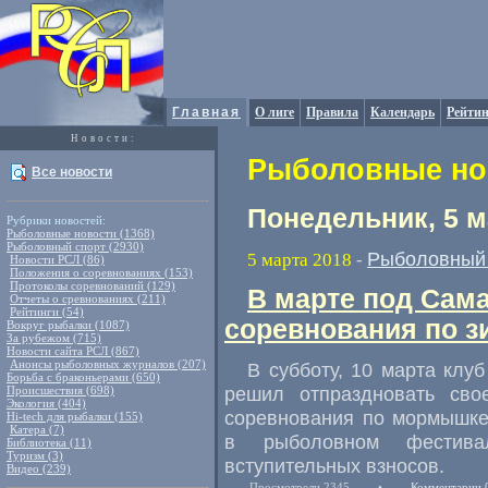
Главная
О лиге
Правила
Календарь
Рейтин
Новости:
Рыболовные нов
Все новости
Понедельник, 5 м
Рубрики новостей:
Рыболовные новости (1368)
Рыболовный спорт (2930)
Рыболовный 
5 марта 2018
-
Новости РСЛ (86)
Положения о соревнованиях (153)
Протоколы соревнований (129)
В марте под Сам
Отчеты о сревнованиях (211)
Рейтинги (54)
соревнования по з
Вокруг рыбалки (1087)
За рубежом (715)
Новости сайта РСЛ (867)
Анонсы рыболовных журналов (207)
В субботу
,
10 марта клу
Борьба с браконьерами (650)
решил отпраздновать сво
Происшествия (698)
Экология (404)
соревнования по мормышке
Hi-tech для рыбалки (155)
Катера (7)
в рыболовном фестива
Библиотека (11)
Туризм (3)
вступительных взносов.
Видео (239)
Просмотрели 2345
•
Комментарии 