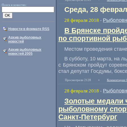
Поиск в новостях:
Среда, 28 феврал
Рыболовн
28 февраля 2018
-
В Брянcке пройд
Новости в формате RSS
по спортивной рыб
Архив рыболовных
новостей
Местом проведения стан
Архив рыболовных
новостей 2005
В субботу
,
10 марта
,
на л
с Брянском пройдут соревн
стал депутат Госдумы
,
бокс
Просмотрели 2128
•
Комментарии 
Рыболовн
28 февраля 2018
-
Золотые медали 
рыболовному спорт
Санкт-Петербург