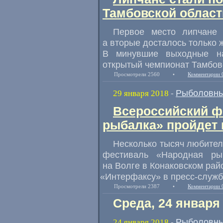
Тамбовской област
Первое место липчане 
а вторые досталось только 
В минувшие выходные на
открытый чемпионат Тамбов
Просмотрели 2560
•
Комментарии 
Рыболовны
29 января 2018
-
Всероссийский ф
рыбалка» пройдет 
Несколько тысяч любител
фестиваль
«
Народная ры
на Волге в Конаковском рай
«
Интерфаксу» в пресс-служб
Просмотрели 2387
•
Комментарии 
Среда, 24 января
Рыболовны
24 января 2018
-