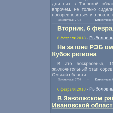
для них в Тверской облас
впрочем
,
не только сидел
посоревноваться и в ловле 
Просмотрели 2778
•
Комментарии 
Вторник, 6 февра
Рыболовны
6 февраля 2018
-
На затоне РЭБ о
Кубок региона
В это воскресенье
,
1
заключительный этап сорев
Омской области.
Просмотрели 2776
•
Комментарии 
Рыболовны
6 февраля 2018
-
В Заволжском ра
Ивановской област