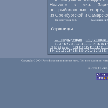
Heaven» в мкр. Заре
по рыболовному спорту
,
из Оренбургской и Самарско
Просмотрели 2187
•
Комментарии 
Страницы
←
предыдущая
следующая
1
2
3
4
5
6
7
8
9
10
11
12
13
14
15
16
17
39
40
41
42
43
...
113
114
115
116
117
118
1
134
135
136
137
138
139
140
141
142
143
Copyright © 2004 Российская спиннинговая лига. При использовании мате
Powered by
Cute