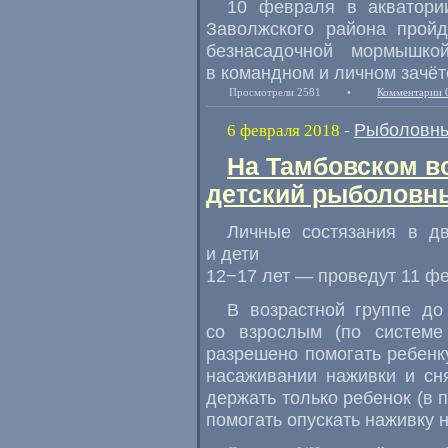
10 февраля в акватори
Заволжского района пройд
безнасадочной мормышко
в командном и личном зачёт
Просмотрели 2581
•
Комментарии 
Рыболовны
6 февраля 2018
-
На Тамбовском в
детский рыболовн
Личные состязания в дв
и дети
12−17 лет — проведут 11 ф
В возрастной группе до
со взрослым
(
по системе
разрешено помогать ребенк
насаживании наживки и сн
держать только ребенок
(
в 
помогать опускать наживку н