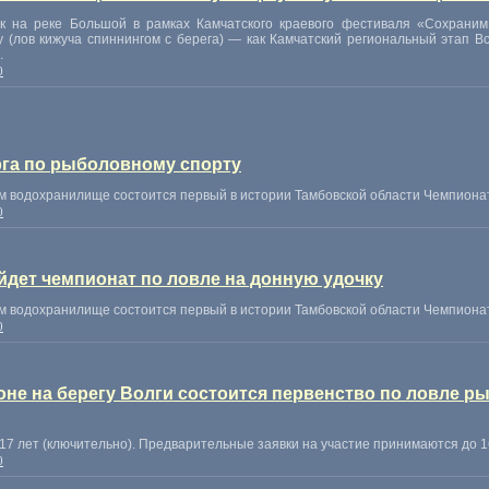
к на реке Большой в рамках Камчатского краевого фестиваля
«
Сохраним
у
(
лов кижуча спиннингом с берега) — как Камчатский региональный этап В
.
0
га по рыболовному спорту
ом водохранилище состоится первый в истории Тамбовской области Чемпионат
0
йдет чемпионат по ловле на донную удочку
ом водохранилище состоится первый в истории Тамбовской области Чемпионат
0
йоне на берегу Волги состоится первенство по ловле 
17 лет
(
ключительно). Предварительные заявки на участие принимаются до 16
0