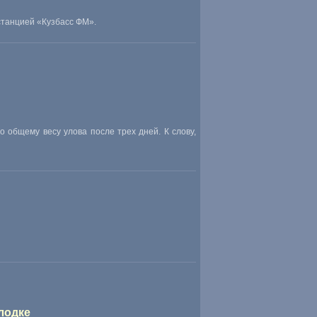
станцией
«
Кузбасс ФМ».
о общему весу улова после трех дней. К слову
,
лодке