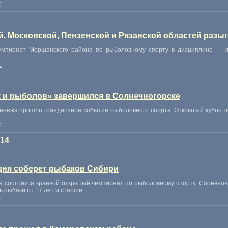
0
, Московской, Пензенской и Рязанской областей разы
емпионат Моршанского района по рыболовному спорту в дисциплине — л
0
к и рыболов» завершился в Солнечногорске
Сенежа прошло грандиозное событие рыболовного спорта: Открытый кубок т
0
014
 дня соберет рыбаков Сибири
вка состоится краевой открытый чемпионат по рыболовному спорту. Соревно
ь рыбаки от 17 лет и старше.
0