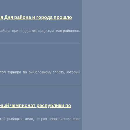
ия Дня района и города прошло
района
,
при поддержке председателя районного
ытом турнире по рыболовному спорту
,
который
дный чемпионат республики по
тей рыбацкое дело
,
не раз проверившие свое