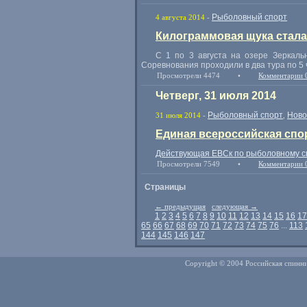
Рыболовный спорт
4 августа 2014
-
Килограммовая щука стал
С 1 по 3 августа на озере Зеркаль
Соревнования проходили в два тура по 5 
Просмотрели 4474
•
Комментарии 
Четверг, 31 июля 2014
Рыболовный спорт
Ново
31 июля 2014
-
,
Единая всероссийская спор
Действующая ЕВСк по рыболовному сп
Просмотрели 7549
•
Комментарии 
Страницы
←
предыдущая
следующая
→
1
2
3
4
5
6
7
8
9
10
11
12
13
14
15
16
17
65
66
67
68
69
70
71
72
73
74
75
76
...
113
144
145
146
147
Copyright © 2004 Российская спинни