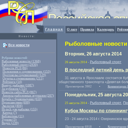
Главная
О лиге
Правила
Календарь
Рейтин
Новости:
Рыболовные новости 
Все новости
Вторник, 26 августа 2014
Рубрики новостей:
Рыболовные новости (1368)
Рыболовный спорт
26 августа 2014
-
Рыболовный спорт (2930)
Новости РСЛ (86)
В последний летний день 
Положения о соревнованиях (153)
Протоколы соревнований (129)
​31 августа в Ярославле состоится К
Отчеты о сревнованиях (211)
Рейтинги (54)
общественного транспорта
«
Девятая бол
Вокруг рыбалки (1087)
Просмотрели 3902
•
Комментарии 
За рубежом (715)
Новости сайта РСЛ (867)
Понедельник, 25 августа 2
Анонсы рыболовных журналов (207)
Борьба с браконьерами (650)
Происшествия (698)
Рыболовный спорт
Пр
25 августа 2014
-
,
Экология (404)
Hi-tech для рыбалки (155)
Кубок Москвы по спиннингу
Катера (7)
Библиотека (11)
23 - 24 августа 2014 г. Озернинское вдх
Туризм (3)
Видео (239)
Просмотрели 6918
•
Комментарии 