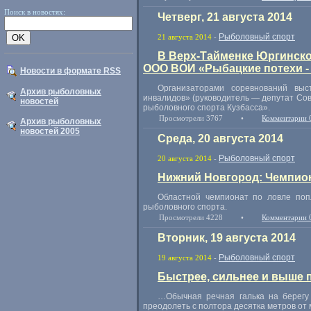
Поиск в новостях:
Четверг, 21 августа 2014
Рыболовный спорт
21 августа 2014
-
В Верх-Тайменке Юргинско
ООО ВОИ «Рыбацкие потехи -
Новости в формате RSS
Организаторами соревнований выс
Архив рыболовных
инвалидов»
(
руководитель — депутат Со
новостей
рыболовного спорта Кузбасса».
Просмотрели 3767
•
Комментарии 
Архив рыболовных
новостей 2005
Среда, 20 августа 2014
Рыболовный спорт
20 августа 2014
-
Нижний Новгород: Чемпион
Областной чемпионат по ловле поп
рыболовного спорта.
Просмотрели 4228
•
Комментарии 
Вторник, 19 августа 2014
Рыболовный спорт
19 августа 2014
-
Быстрее, сильнее и выше 
…Обычная речная галька на берегу 
преодолеть с полтора десятка метров о