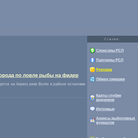
Cсылки:
Спонсоры РСЛ
Партнеры РСЛ
Реклама
города по ловле рыбы на фидер
Обмен линками
ятся на берегу реки Волги в районе остановки
Карты глубин
водоемов
Интервью
Анонсы рыболовных
журналов