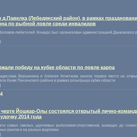
 в д.Павелка (Лебедянский район), в рамках празднован
она по рыбной ловле среди инвалидов
ыболовов-любителей. Конкурс был организован администрацией Данковского 
0
жали победу на кубке области по ловле карпа
ладислава Вершинина и Алексея Кочеткова заняла первое место на откр
ела Кучки Пензенского района в рамках розыгрыша кубка области.
0
14
в черте Йошкар-Олы состоялся открытый лично-коман
удочку 2014 года
цати самых смелых
,
удачливых рыболовов-спортсменов
,
знающих до тонкос
ных рангов и на разных водоемах.
0