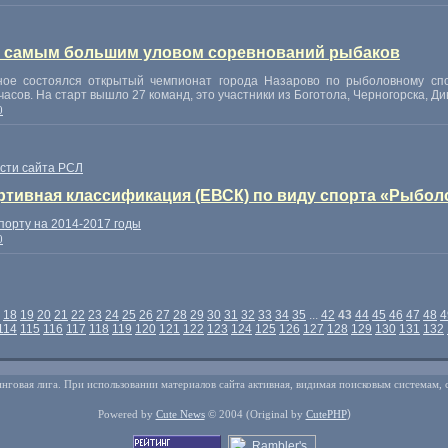
а самым большим уловом соревнований рыбаков
ное состоялся открытый чемпионат города Назарово по рыболовному спо
часов. На старт вышло 27 команд
,
это участники из Боготола
,
Черногорска
,
Ди
0
сти сайта РСЛ
тивная классификация (ЕВСК) по виду спорта «Рыболов
орту на 2014-2017 годы
0
18
19
20
21
22
23
24
25
26
27
28
29
30
31
32
33
34
35
...
42
43
44
45
46
47
48
4
114
115
116
117
118
119
120
121
122
123
124
125
126
127
128
129
130
131
132
нговая лига. При использовании материалов сайта активная, видимая поисковым системам, 
)
Powered by
Cute News
© 2004
(Original by
CutePHP