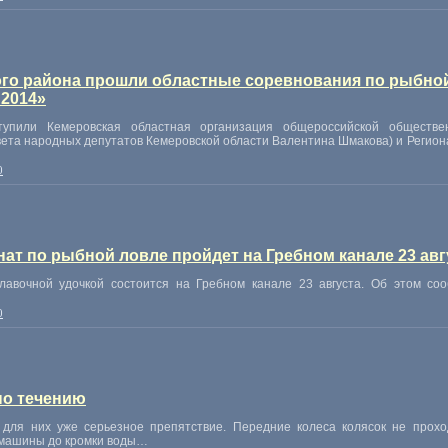
го района прошли областные соревнования по рыбно
 2014»
тупили Кемеровская областная организация общероссийской обществе
вета народных депутатов Кемеровской области Валентина Шмакова) и Регио
0
ат по рыбной ловле пройдет на Гребном канале 23 авг
лавочной удочкой состоится на Гребном канале 23 августа. Об этом со
0
по течению
для них уже серьезное препятствие. Передние колеса колясок не прох
т машины до кромки воды…