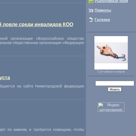
Рыболовные обои
Приколы
Галереи
й ловле среди инвалидов КОО
нной организации
«
Всероссийское общество
нальная общественная организация
«
Федерация
Случайная галерея
уста
общается на сайте Нижегородской федерации
одят по камням
,
и требуется помощник
,
чтобы