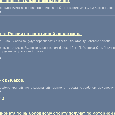
е прошел в Кемеровском районе.
конкурс
«
Фишка сезона», организованный телеканалом СТС-Кузбасс и радио
0
нат России по спортивной ловле карпа
с 13 по 17 августа будут соревноваться в селе Глебовка Кущевского района.
ваться только пойманные карпы весом более 1,5 кг. Победителей выберут п
кордный результат — 2 тонны.
0
их рыбаков.
ошёл открытый лично-командный Чемпионат города по рыболовному спорту.
0
14
пионата по рыболовному спорту получат по моторной 