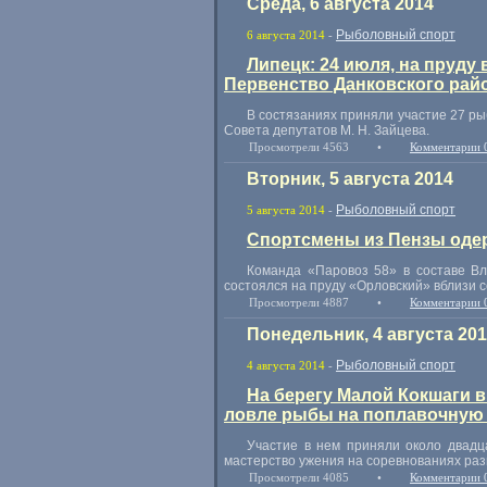
Среда, 6 августа 2014
Рыболовный спорт
6 августа 2014
-
Липецк: 24 июля, на пруду
Первенство Данковского рай
В состязаниях приняли участие 27 р
Совета депутатов
М. Н. Зайцева
.
Просмотрели 4563
•
Комментарии 
Вторник, 5 августа 2014
Рыболовный спорт
5 августа 2014
-
Спортсмены из Пензы одер
Команда
«
Паровоз 58» в составе В
состоялся на пруду
«
Орловский» вблизи с
Просмотрели 4887
•
Комментарии 
Понедельник, 4 августа 20
Рыболовный спорт
4 августа 2014
-
На берегу Малой Кокшаги 
ловле рыбы на поплавочную 
Участие в нем приняли около двад
мастерство ужения на соревнованиях раз
Просмотрели 4085
•
Комментарии 