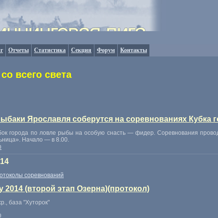
г
Отчеты
Статистика
Секция
Форум
Контакты
со всего света
рыбаки Ярославля соберутся на соревнованиях Кубка 
убок города по ловле рыбы на особую снасть — фидер. Соревнования провод
ьница». Начало — в 8.00.
0
014
отоколы соревнований
 2014 (второй этап Озерна)(протокол)
р., база "Хуторок"
0