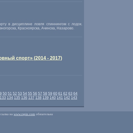
рту в дисциплине ловля спиннингом с лодок.
вногорска
,
Красноярска
,
Ачинска
,
Назарово.
ный спорт» (2014 - 2017)
9
50
51
52
53
54
55
56
57
58
59
60
61
62
63
64
133
134
135
136
137
138
139
140
141
142
143
ссылка на
www.rspin.com
обязательна