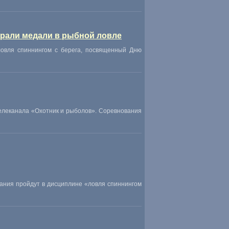
грали медали в рыбной ловле
овля спиннингом с берега
,
посвященный Дню
елеканала
«
Охотник и рыболов». Соревнования
вания пройдут в дисциплине
«
ловля спиннингом