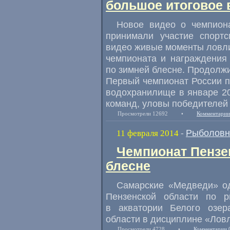
большое итоговое 
Новое видео о чемпиона
принимали участие спортс
видео живые моменты ловли
чемпионата и награждения
по зимней блесне. Продолжи
Первый чемпионат России п
водохранилище в январе 20
команд, уловы победителей 
Просмотрели 12692
•
Комментарии
Рыболовн
11 февраля 2014
-
Чемпионат Пензе
блесне
Самарские «Медведи» од
Пензенской области по р
в акватории Белого озер
области в дисциплине «Ловл
Просмотрели 4728
•
Комментарии 