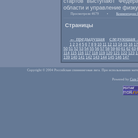
стартов выступают Федера
области и управление физку
Просмотрели 4679
•
Комментарии 
Страницы
←
предыдущая
следующая
1
2
3
4
5
6
7
8
9
10
11
12
13
14
15
16
17
50
51
52
53
54
55
56
57
58
59
60
61
62
63
114
115
116
117
118
119
120
121
122
123
1
139
140
141
142
143
144
145
146
147
Copyright © 2004 Российская спиннинговая лига. При использовании мате
Powered by
Cute