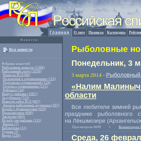
Главная
О лиге
Правила
Календарь
Рейтин
Новости:
Рыболовные нов
Все новости
Понедельник, 3 м
Рубрики новостей:
Рыболовные новости (1368)
Рыболовный спорт (2930)
Рыболовный 
3 марта 2014
-
Новости РСЛ (86)
Положения о соревнованиях (153)
Протоколы соревнований (129)
«Налим Малиныч»
Отчеты о сревнованиях (211)
Рейтинги (54)
области
Вокруг рыбалки (1087)
За рубежом (715)
Новости сайта РСЛ (867)
Анонсы рыболовных журналов (207)
Все любители зимней рыб
Борьба с браконьерами (650)
празднике рыболовного 
Происшествия (698)
Экология (404)
на Лёкшмозере (Архангельск
Hi-tech для рыбалки (155)
Катера (7)
Просмотрели 6698
•
Комментарии 
Библиотека (11)
Туризм (3)
Видео (239)
Среда, 26 феврал