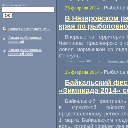
Поиск в новостях:
Рыболовн
26 февраля 2014
-
В Назаровском р
края по рыболовно
Новости в формате RSS
Впервые на территории 
Архив рыболовных
новостей
Чемпионат Красноярского к
ловля мормышкой со льда
Архив рыболовных
новостей 2005
Сереуль.
Просмотрели 7403
•
Комментарии 
Рыболовн
26 февраля 2014
-
Байкальский фес
«Зимниада-2014» с
Байкальский фестивал
в Иркутской области 
представленному региональ
1 марта Байкальским лед
вод», который пройдет уже в