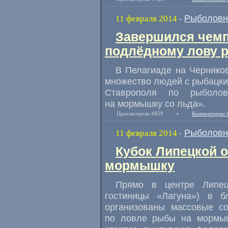
Рыболовн
11 февраля 2014
-
Завершился чемп
подлёдному лову 
В Пелагиаде на Чернико
множество людей с рыбацки
Ставрополя по рыболо
на мормышку со льда».
Просмотрели 4859
•
Комментарии 
Рыболовн
11 февраля 2014
-
Кубок Липецкой 
мормышку
Прямо в центре Липец
гостиницы «Лагуна») в б
организованы массовые со
по ловле рыбы на мормыш