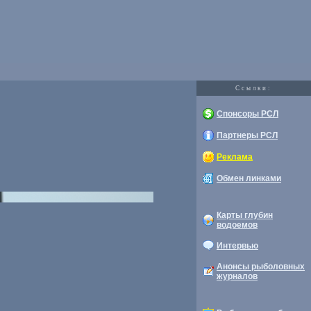
Cсылки:
Спонсоры РСЛ
Партнеры РСЛ
Реклама
Обмен линками
Карты глубин
водоемов
Интервью
Анонсы рыболовных
журналов