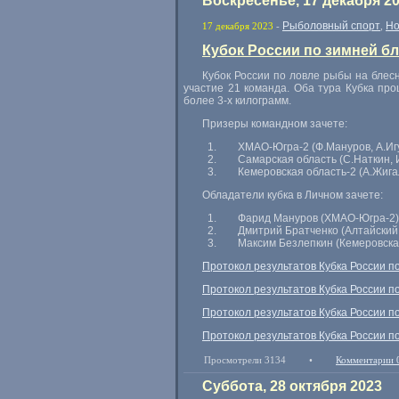
Воскресенье, 17 декабря 2
Рыболовный спорт
Но
17 декабря 2023
-
,
Кубок России по зимней бл
Кубок России по ловле рыбы на блесн
участие 21 команда. Оба тура Кубка пр
более
3-х
килограмм.
Призеры командном зачете:
ХМАО-Югра-2
(Ф.Мануров, А.Иг
Самарская область (С.Наткин, 
Кемеровская
область-2
(А.Жига
Обладатели кубка в Личном зачете:
Фарид Мануров (
ХМАО-Югра-2
)
Дмитрий Братченко (Алтайский
Максим Безлепкин (Кемеровск
Протокол результатов Кубка России п
Протокол результатов Кубка России по
Протокол результатов Кубка России п
Протокол результатов Кубка России по
Просмотрели 3134
•
Комментарии 
Суббота, 28 октября 2023