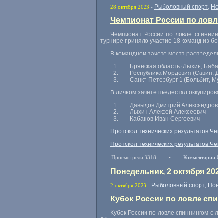
Рыболовный спорт
Но
28 октября 2023
-
,
Чемпионат России по ловле
Чемпионат России по ловле спиннинг
турнире приняло участие 18 команд из бо
В командном зачете места распредел
Брянская область (Лыхин, Баба
Республика Мордовия (Савин, Д
Санкт-Петербург 1 (Больбит, М
В личном зачете пьедестал оккупиров
Давыдов Дмитрий Александров
Лыхин Алексей Алексеевич
Кабанов Иван Сергеевич
Протокол технических результатов Че
Протокол технических результатов Че
Просмотрели 3318
•
Комментарии 
Понедельник, 2 октября 20
Рыболовный спорт
Нов
2 октября 2023
-
,
Кубок России по ловле спи
Кубок России по ловле спиннингом с л