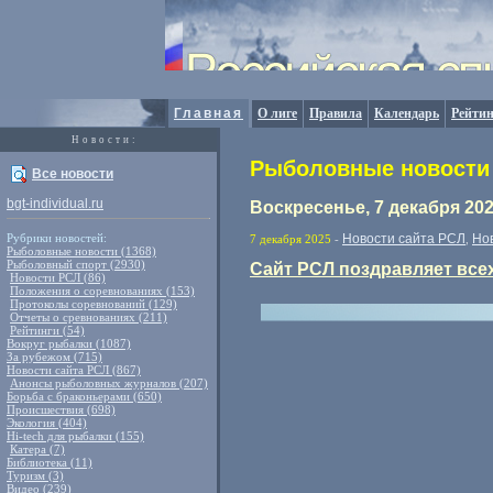
Главная
О лиге
Правила
Календарь
Рейтин
Новости:
Рыболовные новости 
Все новости
bgt-individual.ru
Воскресенье, 7 декабря 20
Рубрики новостей:
Новости сайта РСЛ
Но
7 декабря 2025
-
,
Рыболовные новости (1368)
Рыболовный спорт (2930)
Сайт РСЛ поздравляет все
Новости РСЛ (86)
Положения о соревнованиях (153)
Протоколы соревнований (129)
Отчеты о сревнованиях (211)
Рейтинги (54)
Вокруг рыбалки (1087)
За рубежом (715)
Новости сайта РСЛ (867)
Анонсы рыболовных журналов (207)
Борьба с браконьерами (650)
Происшествия (698)
Экология (404)
Hi-tech для рыбалки (155)
Катера (7)
Библиотека (11)
Туризм (3)
Видео (239)