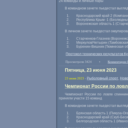
24 команды и личные пары
В командном зачете пьедестал выгля
Краснодарский край 2 (Компан
Республика Крым -1 (Безлюдны
Воронежская область 1 (Старче
В личном зачете пьедестал оккупиров
Старченков-Глазнев (Воронежс
Меркулов/Четырин (Тамбовская
Буренин-Вишник (Тюмнеская об
Протокол технических результатов Ку
Просмотрели 3424
•
Комментарии 
Пятница, 23 июня 2023
Рыболовный спорт
Ново
23 июня 2023
-
,
Чемпионат России по ловл
Чемпионат России по ловле спиннин
приняли участи 15 команд
В командном зачете пьедестал выгля
Брянская область 1 (Пикуза-Ог
Краснодарский край (Скуб-Бес
Белгородская область 1 (Ивано