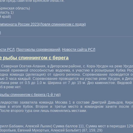
али представители Брянской области:
Брянская область)
ласть 1)
 край)
емпионата России 2023(Ловля спиннингом с лодок)
0
ости РСЛ
Протоколы соревнований
Новости сайта РСЛ
,
,
ле рыбы спиннингом с берега
е Северная
Осетия-Алания
, в Дигорском районе, с.
Кора-Урсдон
на реке Урсдо
иченной приемной способностью водоема, к участию в розыгрыше Кубка Ро
одна команда (делегация) от одного региона. Соревнование проводится 
ью 3 часа каждый. Соревнование проводится на участке реки Урсдон, в Диго
бина реки от 0.5 до 1.0 м. Ширина от 7 до 15 м. Дно каменистое. Видовой
 в реке нет.
рыбы спиннингом с берега (1-й тур)
 лидерство захватила команда Москва 1 в составе Дмитрий Давыдов, Кир
вав в итоге Кубок. Второе и третье место в командном зачете после 
 После второго тура они лишь поменялись местами.
рилл Бабакин, Алексей Лыхин) Сумма баллов 111, Сумма мест в периодах 129.
Воробьев, Евгений Мухортых, Алексей Больбит) (87, 159, 29)