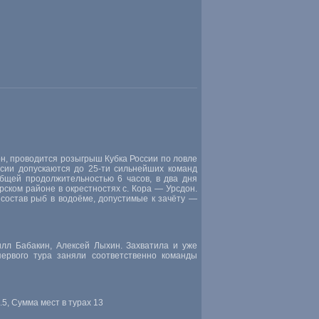
н, проводится розыгрыш Кубка России по ловле
ссии допускаются до
25-ти
сильнейших команд
общей продолжительностью 6 часов, в два дня
рском районе в окрестностях с. Кора — Урсдон.
 состав рыб в водоёме, допустимые к зачёту —
илл Бабакин, Алексей Лыхин. Захватила и уже
первого тура заняли соответственно команды
5, Сумма мест в турах 13