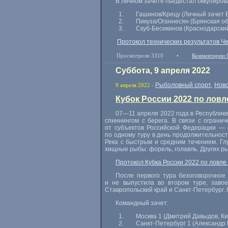
В личном зачете пьедестал оккупиров
Гашинов/Крецу (Личный зачет 
Пикуза/Оганнесян (Брянская об
Скуб-Бесикинов (Краснодарский
Протокол технических результатов Ч
Просмотрели 3310
•
Комментарии 
Суббота, 9 апреля 2022
Рыболовный спорт
Нов
9 апреля 2022
-
,
Кубок России 2022 по лов
07—11 апреля
2022 года в Республик
спиннингом с берега. В связи с огран
от субъектов Российской Федерации — 
по одному туру в день продолжительност
Река с быстрым и средним течением. Глу
хищные рыбы: форель, голавль. Других рыб
Протокол Кубка России 2022 по ловле 
После первого тура безоговорочное
и не выпустила во втором туре, завое
Ставропольский край и
Санкт-Петербург
.
Командный зачет:
Москва 1 (Дмитрий Давыдов, Ки
Санкт-Петербург
1 (Александр 