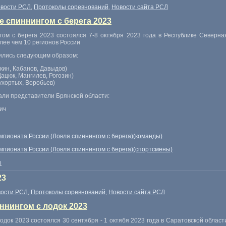
вости РСЛ
Протоколы соревнований
Новости сайта РСЛ
,
,
 спиннингом с берега 2023
ом с берега 2023 состоялся 7-8 октября 2023 года в Республике Северная
лее чем 10 регионов России
ились следующим образом:
кин, Кабанов, Давыдов)
ацюк, Мангилев, Рогозин)
ухортых, Воробьев)
али представители Брянской области:
ич
мпионата России (Ловля спиннингом с берега)(команды)
мпионата России (Ловля спиннингом с берега)(спортсмены)
0
23
ости РСЛ
Протоколы соревнований
Новости сайта РСЛ
,
,
ннингом с лодок 2023
одок 2023 состоялся 30 сентября - 1 октябя 2023 года в Саратовской област