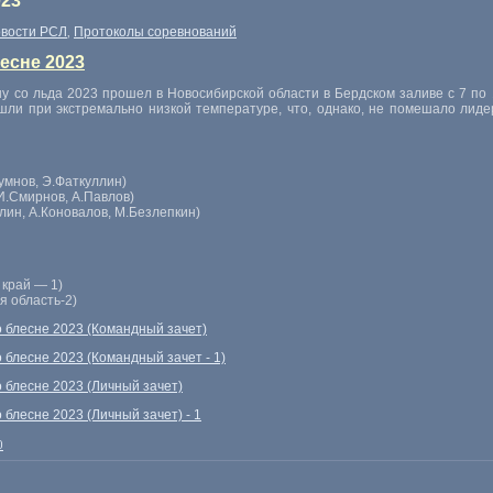
023
вости РСЛ
Протоколы соревнований
,
есне 2023
у со льда 2023 прошел в Новосибирской области в Бердском заливе с 7 по 
ошли при экстремально низкой температуре, что, однако, не помешало лид
умнов, Э.Фаткуллин)
И.Смирнов, А.Павлов)
лин, А.Коновалов, М.Безлепкин)
 край — 1)
ая
область-2
)
о блесне 2023 (Командный зачет)
 блесне 2023 (Командный зачет - 1)
о блесне 2023 (Личный зачет)
 блесне 2023 (Личный зачет) - 1
0