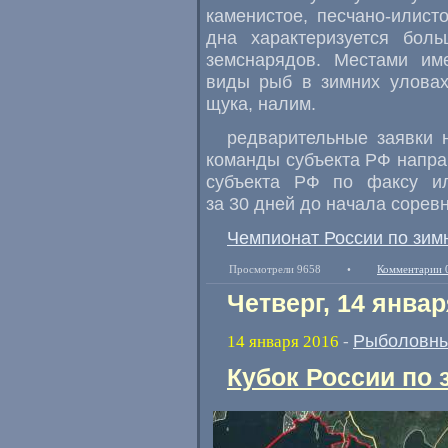
каменистое, песчано-илист
дна характеризуется бол
земснарядов. Местами име
виды рыб в зимних уловах 
щука, налим.
редварительные заявки 
команды субъекта РФ напр
субъекта РФ по факсу ил
за 30 дней до начала соре
Чемпионат России по зимн
Просмотрели 9658
•
Комментарии 
Четверг, 14 январ
Рыболовны
14 января 2016
-
Кубок России по 