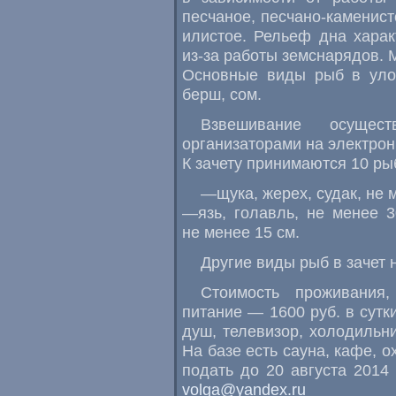
песчаное
,
песчано-каменист
илистое. Рельеф дна хара
из-за работы земснарядов. 
Основные виды рыб в улов
берш
,
сом.
Взвешивание осущес
организаторами на электрон
К зачету принимаются 10 ры
—щука
,
жерех
,
судак
,
не 
—язь
,
голавль
,
не менее 
не менее 15 см.
Другие виды рыб в зачет 
Стоимость проживания
,
питание — 1600 руб. в сутк
душ
,
телевизор
,
холодильни
На базе есть сауна
,
кафе
,
о
подать до 20 августа 2014 
volga@yandex.ru