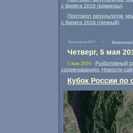
с берега 2016
(
команды)
Протокол результатов че
с берега 2016
(
личный)
Просмотрели 6473
•
Комментарии 
Четверг, 5 мая 20
Рыболовный с
5 мая 2016
-
соревнованиях
Новости сай
,
Кубок России по 