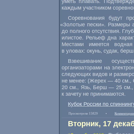
уметь плавать. Подтвержд
каждым участником соревно
Соревнования будут пр
«
Золотые пески». Размеры а
до полного отсутствия. Глу
илистое. Рельеф дна харак
Местами имеется водная
в уловах: окунь
,
судак
,
берш
Взвешивание осущес
организаторами на электро
следующих видов и размеро
не менее:
(
Жерех — 40 см., 
20 см., Язь
,
Берш — 25 см.,
к зачету не принимаются.
Кубок России по спиннинг
Просмотрели 15829
•
Комментарии
Вторник, 17 дека