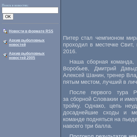
Поиск в новостях:
Новости в формате RSS
Питер стал чемпионом мир
Архив рыболовных
проходил в местечке Свит
,
новостей
2016.
Архив рыболовных
новостей 2005
Наша сборная команда
,
Воробьев
,
Дмитрий Давы
Алексей Шанин
,
тренер Вла
пятым местом
,
лучший в лич
После первого тура Р
за сборной Словакии и име
тройку. Однако
,
цепь неу
досаднейшие сходы и ме
команде подняться на пьеде
навсего три балла.
Протокол результатов че