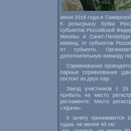
июня 2016 года в Самарско
К розыгрышу Кубка Росс
субъектов Российской Феде
Москвы и Санкт-Петербург
команд, от субъектов Росс
от субъекта. Организ
дополнительную команду по
Соревнования проводятс
парные соревнования (дв
состоит из двух пар.
Заезд участников с 15
прибыть на место регист
регламенте. Место регист
«Удача».
К зачету принимаются 1
судак, не менее 40 см;
-язь, голавль, не менее 30