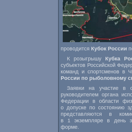
проводится
Кубок России
п
К розыгрышу
Кубка Ро
субъектов Российской Федер
команд и спортсменов в 
России по рыболовному с
Заявки на участие в с
руководителем органа исп
Федерации в области физи
о допуске по состоянию з
представляются в ком
в 1 экземпляре в день з
форме.