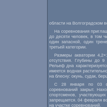
области на Волгоградском 
На соревнования приглаш
до десяти человек
,
в том ч
один запасной
,
один трен
третьей категории.
Размеры акватории 4,2×
отсутствия. Глубины до 9
Рельеф дна характеризует
имеется водная растительн
на блесну: окунь
,
судак
,
бер
С 28 января по 03 ф
соревнований закрыт. Нах
спортсменов
,
участвующих
запрещается. 04 февраля в
на участке соревнований.