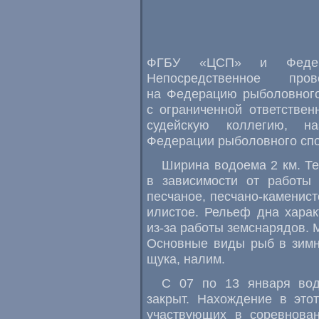
ФГБУ
«
ЦСП» и Федера
Непосредственное про
на Федерацию рыболовного
с ограниченной ответствен
судейскую коллегию
,
н
Федерации рыболовного спо
Ширина водоема 2 км. Те
в зависимости от работы 
песчаное
,
песчано-каменист
илистое. Рельеф дна хара
из-за работы земснарядов. 
Основные виды рыб в зимни
щука
,
налим.
С 07 по 13 января вод
закрыт. Нахождение в это
участвующих в соревнован