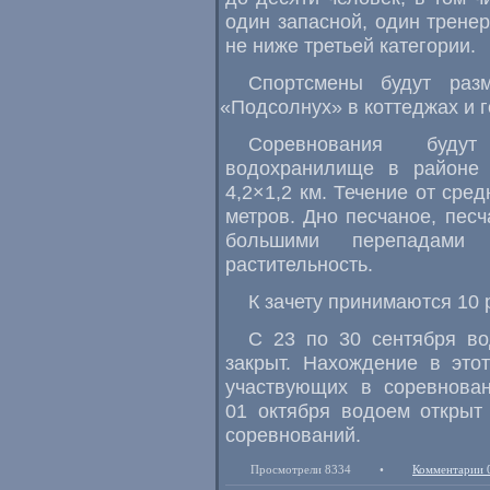
один запасной
,
один трене
не ниже третьей категории.
Спортсмены будут раз
«
Подсолнух» в коттеджах и г
Соревнования буду
водохранилище в районе
4,2×1,2 км. Течение от сре
метров. Дно песчаное
,
песч
большими перепадами 
растительность.
К зачету принимаются 10 
С 23 по 30 сентября во
закрыт. Нахождение в это
участвующих в соревнован
01 октября водоем открыт
соревнований.
Просмотрели 8334
•
Комментарии 