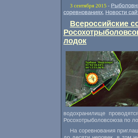
Рыболовн
3 сентября 2015
-
соревнованиях
Новости сай
,
Всероссийские с
Росохотрыболовсою
лодок
водохранилище проводятся
Росохотрыболовсоюза по ло
На соревнования приглаш
до десяти человек
,
в том ч