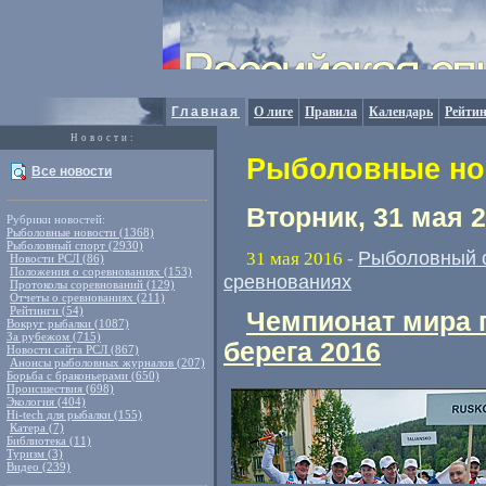
Главная
О лиге
Правила
Календарь
Рейтин
Новости:
Рыболовные нов
Все новости
Вторник, 31 мая 
Рубрики новостей:
Рыболовные новости (1368)
Рыболовный спорт (2930)
Рыболовный 
31 мая 2016
-
Новости РСЛ (86)
Положения о соревнованиях (153)
сревнованиях
Протоколы соревнований (129)
Отчеты о сревнованиях (211)
Рейтинги (54)
Чемпионат мира 
Вокруг рыбалки (1087)
За рубежом (715)
берега 2016
Новости сайта РСЛ (867)
Анонсы рыболовных журналов (207)
Борьба с браконьерами (650)
Происшествия (698)
Экология (404)
Hi-tech для рыбалки (155)
Катера (7)
Библиотека (11)
Туризм (3)
Видео (239)