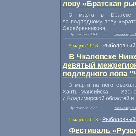
лову «Братская ры
3 марта в Братске 
по подледному лову
«
Братс
Серебренникова.
Просмотрели 2344
•
Комментарии 
Рыболовный 
5 марта 2018
-
В Чкаловске Ниж
девятый межрегио
подледного лова "
3 марта на него съехал
Ханты-Мансийска
,
Ивано
и Владимирской областей и 
Просмотрели 2336
•
Комментарии 
Рыболовный 
5 марта 2018
-
Фестиваль «Рузск