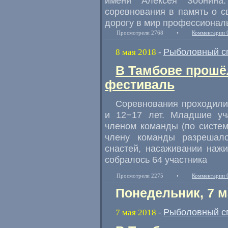
имени Алексея Зобнина.
соревнования в память о с
дорогу в мир профессионал
Просмотрели 2768
•
Комментарии 
Рыболовный с
8 мая 2018
-
В Тамбове прошё
фестиваль
Соревнования проходили 
и 12−17 лет. Младшие уч
членом команды
(
по систе
члену команды разрешал
снастей
,
насаживании нажи
собралось 64 участника
Просмотрели 2275
•
Комментарии 
Понедельник, 7 м
Рыболовный с
7 мая 2018
-