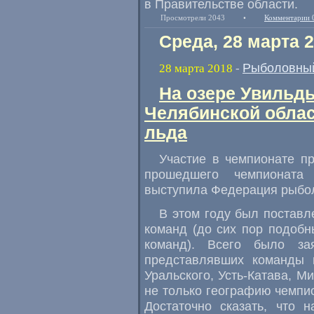
в Правительстве области.
Просмотрели 2043
•
Комментарии 
Среда, 28 марта 
Рыболовный
28 марта 2018
-
На озере Увильд
Челябинской облас
льда
Участие в чемпионате п
прошедшего чемпионата 
выступила Федерация рыбол
В этом году был поставл
команд
(
до сих пор подобн
команд). Всего было за
представлявших команды 
Уральского
,
Усть-Катава
,
Ми
не только географию чемпи
Достаточно сказать
,
что н