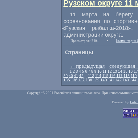
Рузском округе 11 
11 марта на берегу О
соревнования по спортив
«
Рузская рыбалка-2018»
администрации округа.
Просмотрели 2401
•
Комментарии 
Страницы
←
предыдущая
следующая
1
2
3
4
5
6
7
8
9
10
11
12
13
14
15
16
17
39
40
41
42
...
113
114
115
116
117
118
119
135
136
137
138
139
140
141
142
143
144
Copyright © 2004 Российская спиннинговая лига. При использовании мате
Powered by
Cute