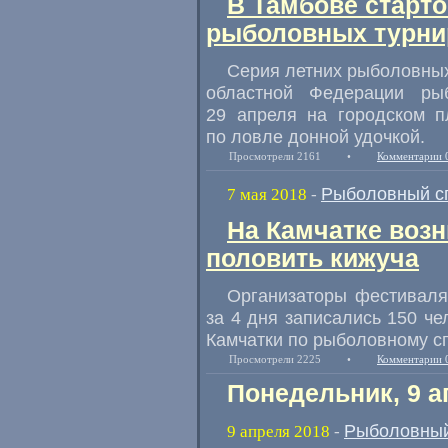
В Тамбове старто
рыболовных турни
Серия летних рыболовных
областной Федерации ры
29 апреля на городском п
по ловле донной удочкой.
Просмотрели 2161
•
Комментарии 
Рыболовный с
7 мая 2018
-
На Камчатке воз
половить кижуча
Организаторы фестивал
за 4 дня записались 150 че
Камчатки по рыболовному сп
Просмотрели 2225
•
Комментарии 
Понедельник, 9 а
Рыболовный
9 апреля 2018
-