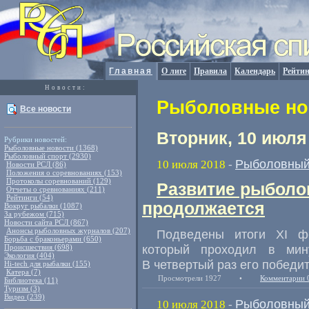
Главная
О лиге
Правила
Календарь
Рейтин
Новости:
Рыболовные нов
Все новости
Вторник, 10 июля
Рубрики новостей:
Рыболовные новости (1368)
Рыболовный спорт (2930)
Рыболовный
10 июля 2018
-
Новости РСЛ (86)
Положения о соревнованиях (153)
Протоколы соревнований (129)
Развитие рыболо
Отчеты о сревнованиях (211)
Рейтинги (54)
продолжается
Вокруг рыбалки (1087)
За рубежом (715)
Новости сайта РСЛ (867)
Анонсы рыболовных журналов (207)
Подведены итоги XI ф
Борьба с браконьерами (650)
который проходил в мин
Происшествия (698)
Экология (404)
В четвертый раз его победи
Hi-tech для рыбалки (155)
Катера (7)
Просмотрели 1927
•
Комментарии 
Библиотека (11)
Туризм (3)
Видео (239)
Рыболовный
10 июля 2018
-