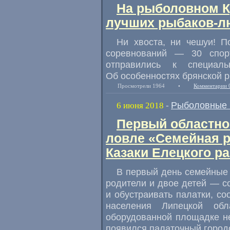
На рыболовном К
лучших рыбаков-л
Ни хвоста
,
ни чешуи! П
соревнований — 30 спор
отправились к специал
Об особенностях брянской 
Просмотрели 1964
•
Комментарии 
Рыболовные 
6 июня 2018
-
Первый областно
ловле «Семейная р
Казаки Елецкого р
В первый день семейные 
родители и двое детей — с
и обустраивать палатки
,
со
населения Липецкой об
оборудованной площадке н
появился палаточный город