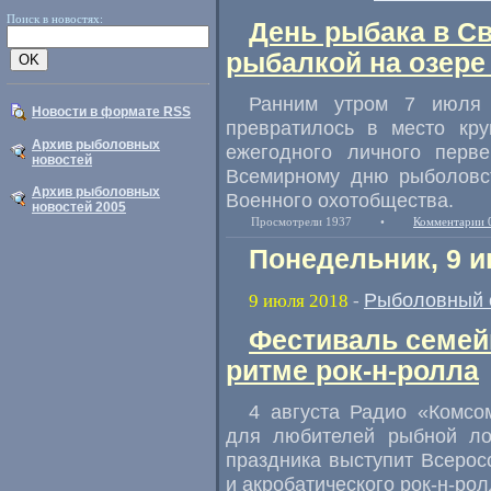
Поиск в новостях:
День рыбака в С
рыбалкой на озере
Ранним утром 7 июля 
Новости в формате RSS
пpeвpaтилocь в мecтo кpy
Архив рыболовных
ежегодного личного перв
новостей
Всемирному дню рыболовс
Архив рыболовных
Военного охотобщества.
новостей 2005
Просмотрели 1937
•
Комментарии 
Понедельник, 9 и
Рыболовный 
9 июля 2018
-
Фестиваль семей
ритме рок-н-ролла
4 августа Радио
«
Комсо
для любителей рыбной ло
праздника выступит Всерос
и акробатического рок-н-ро