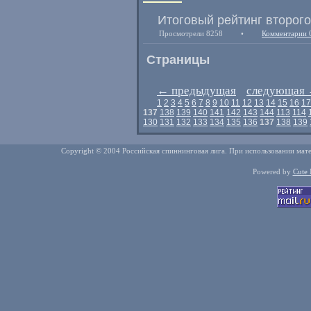
Итоговый рейтинг второго
Просмотрели 8258
•
Комментарии 
Страницы
←
предыдущая
следующая
1
2
3
4
5
6
7
8
9
10
11
12
13
14
15
16
17
137
138
139
140
141
142
143
144
113
114
130
131
132
133
134
135
136
137
138
139
Copyright © 2004 Российская спиннинговая лига. При использовании мате
Powered by
Cute