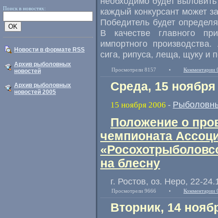
необходимо будет выловить
Поиск в новостях:
каждый конкурсант может за
Победитель будет определ
В качестве главного пр
импортного производства.
Новости в формате RSS
сига, рипуса, леща, щуку и 
Архив рыболовных
Просмотрели 8157
•
Комментарии 
новостей
Среда, 15 ноября
Архив рыболовных
новостей 2005
Рыболовны
15 ноября 2006
-
Положение о про
чемпионата Ассоц
«Росохотрыболовс
на блесну
г. Ростов, оз. Неро, 22-24.
Просмотрели 9666
•
Комментарии 
Вторник, 14 нояб