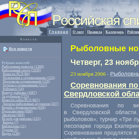
Главная
О лиге
Правила
Календарь
Рейтин
Новости:
Рыболовные нов
Все новости
Четверг, 23 ноябр
Рубрики новостей:
Рыболовные новости (1368)
Рыболовный спорт (2930)
Рыболовны
23 ноября 2006
-
Новости РСЛ (86)
Положения о соревнованиях (153)
Протоколы соревнований (129)
Соревнования по
Отчеты о сревнованиях (211)
Рейтинги (54)
Свердловской обл
Вокруг рыбалки (1087)
За рубежом (715)
Новости сайта РСЛ (867)
Анонсы рыболовных журналов (207)
Соревнования по зи
Борьба с браконьерами (650)
в Свердловской области
Происшествия (698)
Экология (404)
рыболовов», турнир «Три лу
Hi-tech для рыбалки (155)
Катера (7)
лесопарке города Екатерин
Библиотека (11)
Туризм (3)
Соревнования продлятся в т
Видео (239)