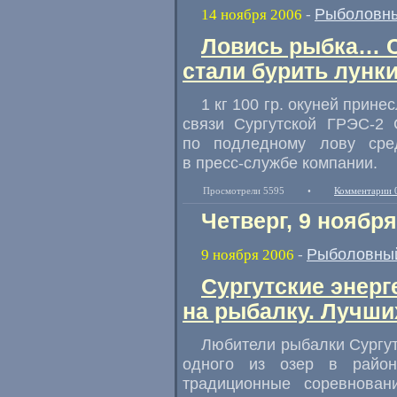
Рыболовны
14 ноября 2006
-
Ловись рыбка… С
стали бурить лунки
1 кг 100 гр. окуней прин
связи Сургутской ГРЭС-2
по подледному лову сре
в пресс-службе компании.
Просмотрели 5595
•
Комментарии 
Четверг, 9 ноября
Рыболовный
9 ноября 2006
-
Сургутские энерг
на рыбалку. Лучши
Любители рыбалки Сургут
одного из озер в район
традиционные соревнован