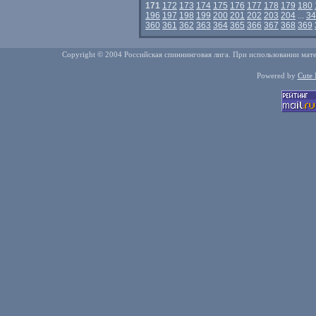
171
172
173
174
175
176
177
178
179
180
196
197
198
199
200
201
202
203
204
...
34
360
361
362
363
364
365
366
367
368
369
Copyright © 2004 Российская спиннинговая лига. При использовании мате
Powered by
Cute