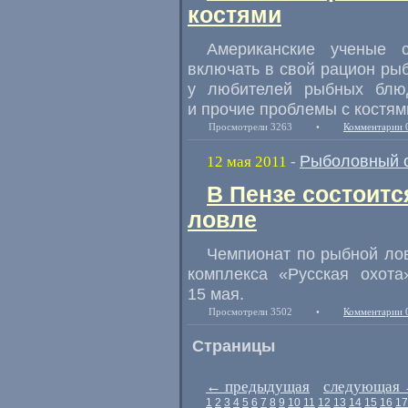
костями
Американские ученые 
включать в свой рацион рыб
у любителей рыбных блю
и прочие проблемы с костям
Просмотрели 3263
•
Комментарии 
Рыболовный 
12 мая 2011
-
В Пензе состоит
ловле
Чемпионат по рыбной лов
комплекса «Русская охота
15 мая.
Просмотрели 3502
•
Комментарии 
Страницы
←
предыдущая
следующая
1
2
3
4
5
6
7
8
9
10
11
12
13
14
15
16
17