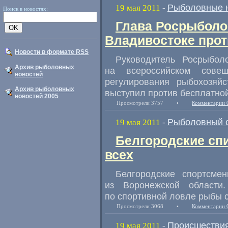
Рыболовные 
19 мая 2011
-
Поиск в новостях:
Глава Росрыболо
Владивостоке прот
Новости в формате RSS
Руководитель Росрыбол
Архив рыболовных
на всероссийском совещ
новостей
регулирования рыбохозяйс
Архив рыболовных
выступил против бесплатно
новостей 2005
Просмотрели 3757
•
Комментарии 
Рыболовный 
19 мая 2011
-
Белгородские сп
всех
Белгородские спортсме
из Воронежской области
по спортивной ловле рыбы с
Просмотрели 3068
•
Комментарии 
Происшестви
19 мая 2011
-