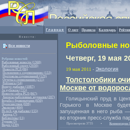
Главная
О лиге
Правила
Календарь
Рейтин
Новости:
Рыболовные нов
Все новости
Четверг, 19 мая 2
Рубрики новостей:
Рыболовные новости (1368)
Рыболовный спорт (2930)
Экология
19 мая 2011
-
Новости РСЛ (86)
Положения о соревнованиях (153)
Протоколы соревнований (129)
Толстолобики очи
Отчеты о сревнованиях (211)
Рейтинги (54)
Москве от водорос
Вокруг рыбалки (1087)
За рубежом (715)
Новости сайта РСЛ (867)
Анонсы рыболовных журналов (207)
Голицынский пруд в Цен
Борьба с браконьерами (650)
Горького в Москве буде
Происшествия (698)
Экология (404)
запущенная в него рыба —
Hi-tech для рыбалки (155)
Катера (7)
во вторник пресс-служба па
Библиотека (11)
Туризм (3)
Просмотрели 3735
•
Комментарии 
Видео (239)