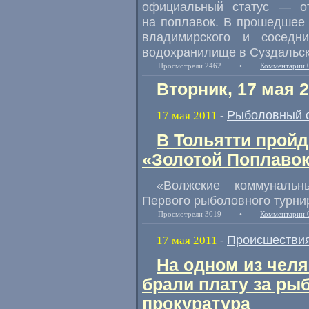
официальный статус — от
на поплавок. В прошедшее
владимирского и соседн
водохранилище в Суздальск
Просмотрели 2462
•
Комментарии 
Вторник, 17 мая 
Рыболовный 
17 мая 2011
-
В Тольятти прой
«Золотой Поплавок
«Волжские коммунальн
Первого рыболовного турни
Просмотрели 3019
•
Комментарии 
Происшестви
17 мая 2011
-
На одном из челя
брали плату за ры
прокуратура