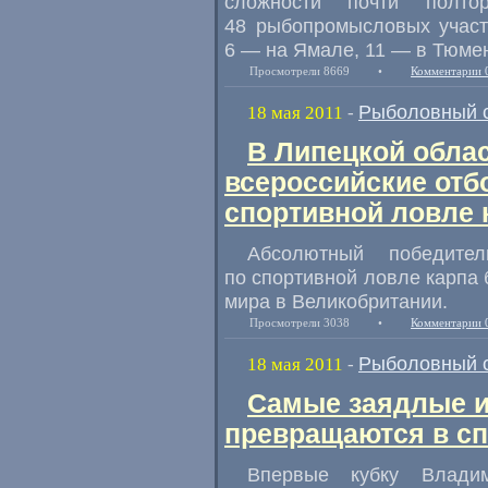
сложности почти полт
48 рыбопромысловых участ
6 — на Ямале, 11 — в Тюмен
Просмотрели 8669
•
Комментарии 
Рыболовный 
18 мая 2011
-
В Липецкой обла
всероссийские отб
спортивной ловле 
Абсолютный победите
по спортивной ловле карпа 
мира в Великобритании.
Просмотрели 3038
•
Комментарии 
Рыболовный 
18 мая 2011
-
Самые заядлые и
превращаются в с
Впервые кубку Владим