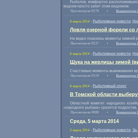
Рыболов, комфортно расположившись в
водоем просто забит этим хищником.
Просмотрели 9170
•
Комментарии 
Рыболовные новости
Но
6 марта 2014
-
,
Ловля озерной форели со л
На видео показаны моменты зимней р
Просмотрели 8237
•
Комментарии 
Рыболовные новости
Но
6 марта 2014
-
,
Щука на жерлицы зимой (в
Счастливые моменты вываживания кру
Просмотрели 9119
•
Комментарии 
Рыболовный спорт
6 марта 2014
-
В Томской области выберу
Областной комитет народного хозяй
«народного рыбака» сразятся подростки,
Просмотрели 6908
•
Комментарии 
Среда, 5 марта 2014
Рыболовные новости
За
5 марта 2014
-
,