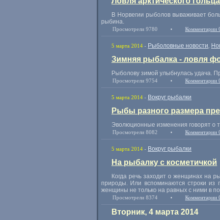
Ловля арктического гольца
В Норвегии рыболов вываживает больш
рыбина.
Просмотрели 9780
•
Комментарии 
Рыболовные новости
Но
5 марта 2014
-
,
Зимняя рыбалка - ловля ф
Рыболову зимой улыбнулась удача. П
Просмотрели 9754
•
Комментарии 
Вокруг рыбалки
5 марта 2014
-
Рыбы разного размера пр
Эволюционные изменения говорят о том
Просмотрели 8082
•
Комментарии 
Вокруг рыбалки
5 марта 2014
-
На рыбалку с косметичкой
Когда речь заходит о женщинах на ры
природы. Или вспоминаются строки из пе
женщины не только на равных с ними в по
Просмотрели 8374
•
Комментарии 
Вторник, 4 марта 2014