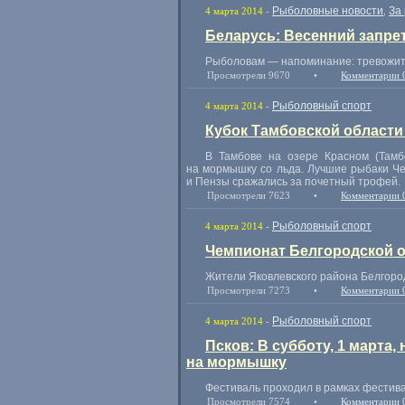
Рыболовные новости
За
4 марта 2014
-
,
Беларусь: Весенний запре
Рыболовам — напоминание: тревожить 
Просмотрели 9670
•
Комментарии 
Рыболовный спорт
4 марта 2014
-
Кубок Тамбовской област
В Тамбове на озере Красном (Тамб
на мормышку со льда. Лучшие рыбаки Чер
и Пензы сражались за почетный трофей.
Просмотрели 7623
•
Комментарии 
Рыболовный спорт
4 марта 2014
-
Чемпионат Белгородской о
Жители Яковлевского района Белгоро
Просмотрели 7273
•
Комментарии 
Рыболовный спорт
4 марта 2014
-
Псков: В субботу, 1 марта
на мормышку
Фестиваль проходил в рамках фестива
Просмотрели 7574
•
Комментарии 