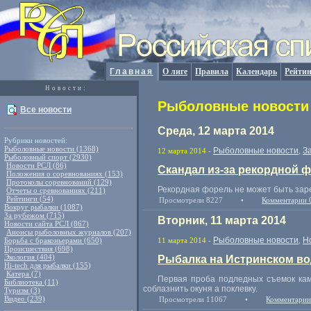
Главная
О лиге
Правила
Календарь
Рейтин
Новости:
Рыболовные новости 
Все новости
Среда, 12 марта 2014
Рубрики новостей:
Рыболовные новости (1368)
Рыболовные новости
З
12 марта 2014
-
,
Рыболовный спорт (2930)
Новости РСЛ (86)
Скандал из-за рекордной 
Положения о соревнованиях (153)
Протоколы соревнований (129)
Рекордная форель не может быть заре
Отчеты о сревнованиях (211)
Рейтинги (54)
Просмотрели 8227
•
Комментарии 
Вокруг рыбалки (1087)
За рубежом (715)
Вторник, 11 марта 2014
Новости сайта РСЛ (867)
Анонсы рыболовных журналов (207)
Рыболовные новости
Н
Борьба с браконьерами (650)
11 марта 2014
-
,
Происшествия (698)
Экология (404)
Рыбалка на Истринском во
Hi-tech для рыбалки (155)
Катера (7)
Первая проба подледных съемок ка
Библиотека (11)
соблазнить окуня а поклевку.
Туризм (3)
Видео (239)
Просмотрели 11067
•
Комментарии