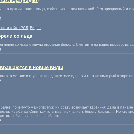
 со льда (видео)
ого арктического гольца, соблазнившегося наживкой. Лед прозрачный и отл
0
вости сайта РСЛ
Видео
,
орели со льда
ри ловле со льда клюнула огромная форель. Смотрите на видео процесс выв
0
евращаются в новые виды
, что мелкие и крупные представители одного и того же вида рыб вскоре не 
0
балке, почему-то у многих мужчин сразу возникает картинка: дама в панаме
сни: «рыбачка Соня как-то в мае, причалив к берегу баркас...» Но сильн
литике и бизнесе, но и на рыбалке.
0