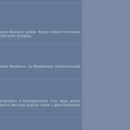
гии Финского залива. Форум собрал политиков,
обитания человека.
Налим Малиныч» на Лёкшмозере (Архангельская
атуралист и популяризатор этого вида досуга
ерпела местная рыбная ловля с доисторических