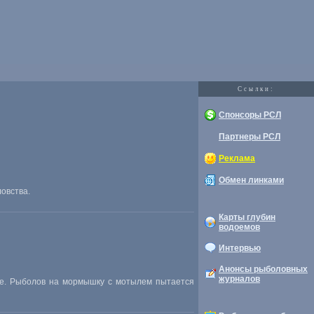
Cсылки:
Спонсоры РСЛ
Партнеры РСЛ
Реклама
Обмен линками
овства.
Карты глубин
водоемов
Интервью
Анонсы рыболовных
журналов
ще. Рыболов на мормышку с мотылем пытается