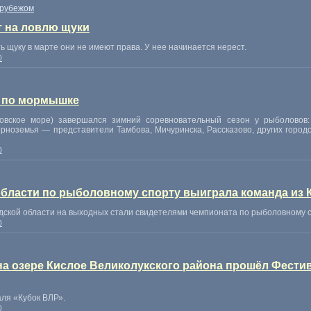
 рубежом
т на ловлю щуки
щуку в марте они не имеют права. У нее начинается нерест.
0
и по мормышке
овское море) завершался зимний соревновательный сезон у рыболовов:
ноземья — представители Тамбова, Мичуринска, Рассказово, других городов
0
бласти по рыболовному спорту выиграла команда из 
дской области на выходных стали свидетелями чемпионата по рыболовному с
0
, на озере Кислое Великолукского района прошёл Фест
ля «Кубок ВЛР».
0