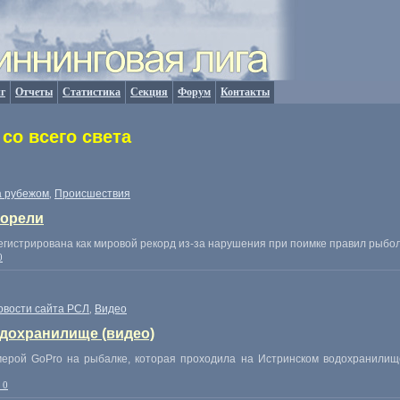
г
Отчеты
Статистика
Секция
Форум
Контакты
со всего света
а рубежом
Происшествия
,
форели
гистрирована как мировой рекорд из-за нарушения при поимке правил рыбол
0
овости сайта РСЛ
Видео
,
дохранилище (видео)
мерой GoPro на рыбалке, которая проходила на Истринском водохранили
 0