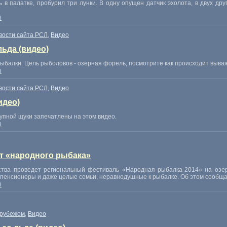
 палатке, пробурил три лунки. В одну опущен датчик эхолота, в двух друг
0
вости сайта РСЛ
Видео
,
ьда (видео)
ыбалки. Цель рыболовов - озерная форель, посмотрите как происходит выва
0
вости сайта РСЛ
Видео
,
идео)
пной щуки запечатлены на этом видео.
0
т «народного рыбака»
ства проведет региональный фестиваль «Народная рыбалка-2014» на озер
 пенсионеры и даже целые семьи, неравнодушные к рыбалке. Об этом сообщ
0
 рубежом
Видео
,