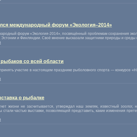
ялся международный форум «Экология–2014»
народный форум «Экология-2014», посвящённый проблемам сохранения эколо
 Эстонии и Финляндии. Своё мнение высказали защитники природы и среды 
0
рыбаков со всей области
принять участие в настоящем празднике рыболовного спорта — конкурсе «
0
ставка о рыбалке
чет жизни не засчитывается, утверждал наш земляк, известный зоолог, н
ы стали частью выставки, позволяющей представить, какие изменения прет
0