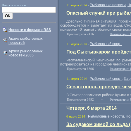
Рыболовные новости
Н
Поиск в новостях:
11 марта 2014
-
,
Опасный случай при рыбал
Довольно типичная ситуация: происх
освобождается и вылетает из воды. Смо
примерно 40 грамм) с убойной силой попа
Новости в формате RSS
Просмотрели 7416
•
Комментарии 
Архив рыболовных
новостей
Рыболовный спорт
11 марта 2014
-
Архив рыболовных
Под Сыктывкаром пройдет
новостей 2005
Республиканский чемпионат по рыбн
потренироваться на городском чемпионате
Просмотрели 6896
•
Комментарии 
Рыболовный спорт
За 
11 марта 2014
-
,
Севастополь проведет чем
В Симферопольском районе Крыма в с
Просмотрели 6492
•
Комментарии 
Четверг, 6 марта 2014
Рыболовные новости
Но
6 марта 2014
-
,
За судаком зимой со льда 