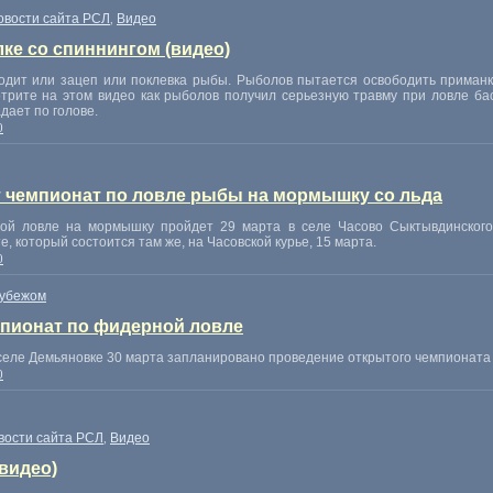
овости сайта РСЛ
Видео
,
ке со спиннингом (видео)
одит или зацеп или поклевка рыбы. Рыболов пытается освободить приманк
трите на этом видео как рыболов получил серьезную травму при ловле бас
дает по голове.
0
 чемпионат по ловле рыбы на мормышку со льда
ой ловле на мормышку пройдет 29 марта в селе Часово Сыктывдинского 
, который состоится там же, на Часовской курье, 15 марта.
0
рубежом
пионат по фидерной ловле
еле Демьяновке 30 марта запланировано проведение открытого чемпионата
0
вости сайта РСЛ
Видео
,
(видео)