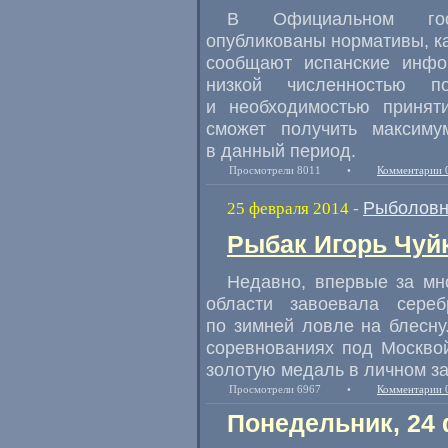
В Официальном гос
опубликованы нормативы, ка
сообщают испанские инфор
низкой численностью 
и необходимостью принят
сможет получить максим
в данный период.
Просмотрели 8011
•
Комментарии 
Рыболовн
25 февраля 2014
-
Рыбак Игорь Чуйк
Недавно, впервые за мн
области завоевала сере
по зимней ловле на блесну
соревнованиях под Москвой
золотую медаль в личном за
Просмотрели 6967
•
Комментарии 
Понедельник, 24