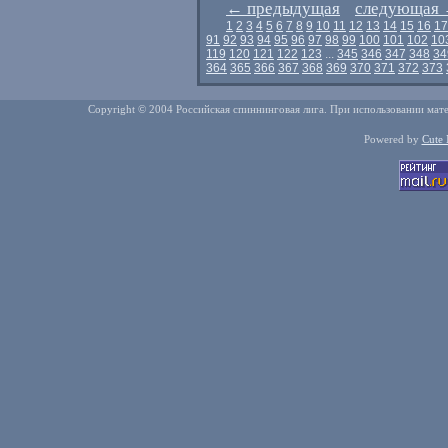
←
предыдущая
следующая
1
2
3
4
5
6
7
8
9
10
11
12
13
14
15
16
17
91
92
93
94
95
96
97
98
99
100
101
102
10
119
120
121
122
123
...
345
346
347
348
34
364
365
366
367
368
369
370
371
372
373
Copyright © 2004 Российская спиннинговая лига. При использовании мате
Powered by
Cute