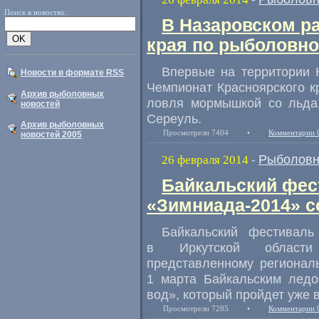
Поиск в новостях:
В Назаровском р
края по рыболовно
Впервые на территории 
Новости в формате RSS
Чемпионат Красноярского к
Архив рыболовных
ловля мормышкой со льда
новостей
Сереуль.
Архив рыболовных
Просмотрели 7404
•
Комментарии 
новостей 2005
Рыболовн
26 февраля 2014
-
Байкальский фес
«Зимниада-2014» с
Байкальский фестивал
в Иркутской области 
представленному региональ
1 марта Байкальским лед
вод», который пройдет уже в
Просмотрели 7285
•
Комментарии 