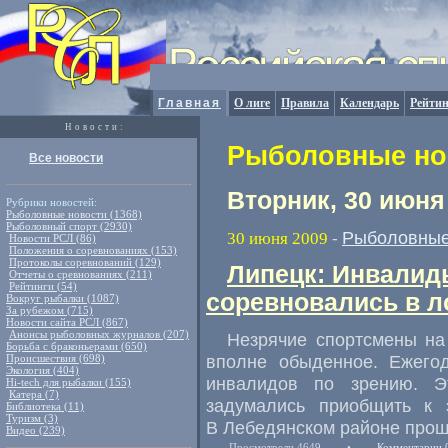
Главная
О лиге
Правила
Календарь
Рейтин
Новости:
Рыболовные нов
Все новости
Вторник, 30 июня
Рубрики новостей:
Рыболовные новости (1368)
Рыболовный спорт (2930)
Рыболовные
30 июня 2009
-
Новости РСЛ (86)
Положения о соревнованиях (153)
Протоколы соревнований (129)
Липецк: Инвалид
Отчеты о сревнованиях (211)
Рейтинги (54)
соревновались в 
Вокруг рыбалки (1087)
За рубежом (715)
Новости сайта РСЛ (867)
Анонсы рыболовных журналов (207)
Незрячие спортсмены на
Борьба с браконьерами (650)
вполне обыденное. Ежего
Происшествия (698)
Экология (404)
инвалидов по зрению. Э
Hi-tech для рыбалки (155)
Катера (7)
задумались приобщить к э
Библиотека (11)
Туризм (3)
В Лебедянском районе прош
Видео (239)
Просмотрели 4649
•
Комментарии 