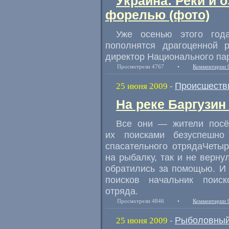
Украина: Реки и 
форелью (фото)
Уже осенью этого год
пополнятся драгоценной
директор Национального па
Просмотрели 4767
•
Комментарии 
Происшеств
25 июня 2009
-
На реке Баргузин
Все они — жители посёл
их поисками безуспешно
спасательного отрядаЧеты
на рыбалку, так и не верну
обратились за помощью. И 
поисков начальник поиск
отряда.
Просмотрели 4846
•
Комментарии 
Рыболовный
25 июня 2009
-