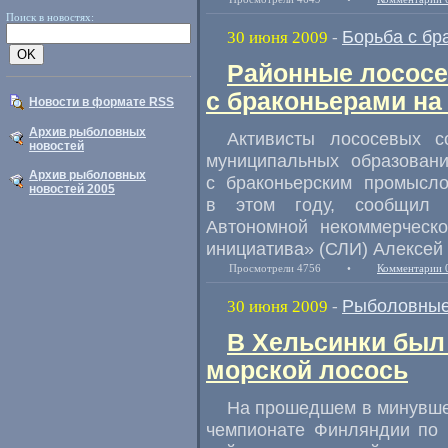
Поиск в новостях:
Борьба с бр
30 июня 2009
-
Районные лососе
с браконьерами на
Новости в формате RSS
Архив рыболовных
Активисты лососевых с
новостей
муниципальных образовани
Архив рыболовных
с браконьерским промысло
новостей 2005
в этом году, сообщил в
Автономной некоммерческо
инициатива» (СЛИ) Алексей
Просмотрели 4756
•
Комментарии 
Рыболовные
30 июня 2009
-
В Хельсинки был
морской лосось
На прошедшем в минувше
чемпионате Финляндии по 