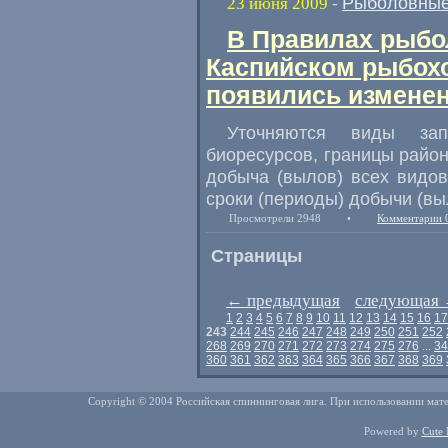
Рыболовные
23 июня 2009
-
В Правилах рыбо
Каспийском рыбохо
появились измене
Уточняются виды за
биоресурсов, границы район
добыча (вылов) всех видов
сроки (периоды) добычи (вы
Просмотрели 2948
•
Комментарии 
Страницы
←
предыдущая
следующая
1
2
3
4
5
6
7
8
9
10
11
12
13
14
15
16
17
243
244
245
246
247
248
249
250
251
252
268
269
270
271
272
273
274
275
276
...
34
360
361
362
363
364
365
366
367
368
369
Copyright © 2004 Российская спиннинговая лига. При использовании мате
Powered by
Cute