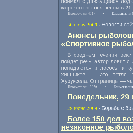
поймал с движущейся лодк
морского лосося весом в 21
Просмотрели 4717
•
Комментарии 
Новости сай
30 июня 2009
-
Анонсы рыболовн
«Спортивное рыбол
В среднем течении реки
пойдет речь, автор ловит с
попадаются и лосось, и ку
хищников — это петля р
Хуруксела. От границы — ч
Просмотрели 13079
•
Комментарии
Понедельник, 29 
Борьба с бр
29 июня 2009
-
Более 150 дел во
незаконное рыболо