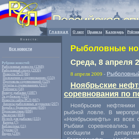
Главная
О лиге
Правила
Календарь
Рейтин
Новости:
Рыболовные нов
Все новости
Среда, 8 апреля 
Рубрики новостей:
Рыболовные новости (1368)
Рыболовный спорт (2930)
Рыболовный
8 апреля 2009
-
Новости РСЛ (86)
Положения о соревнованиях (153)
Протоколы соревнований (129)
Ноябрьские нефт
Отчеты о сревнованиях (211)
Рейтинги (54)
соревнования по 
Вокруг рыбалки (1087)
За рубежом (715)
Новости сайта РСЛ (867)
Анонсы рыболовных журналов (207)
Ноябрьские нефтяники
Борьба с браконьерами (650)
рыбной ловле. В меропри
Происшествия (698)
Экология (404)
«Ноябрьскнефть» из всех 
Hi-tech для рыбалки (155)
Катера (7)
Рыбаки соревновались в 
Библиотека (11)
Туризм (3)
сообщили в департа
Видео (239)