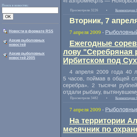
«Газпромнефть — Ноябрьск
Поиск в новостях:
Просмотрели 3226
•
Комментарии 
Вторник, 7 апрел
Рыболовный
Новости в формате RSS
7 апреля 2009
-
Архив рыболовных
Ежегодные сорев
новостей
лову "Серебряная 
Архив рыболовных
новостей 2005
Ирбитском под Су
4 апреля 2009 года 40 
5 часов, поймав в общей с
серебра». 2 тысячи рубле
отдали рыбаку, вытянувшему
Просмотрели 3482
•
Комментарии 
Рыболовные
7 апреля 2009
-
На территории Ал
месячник по охран