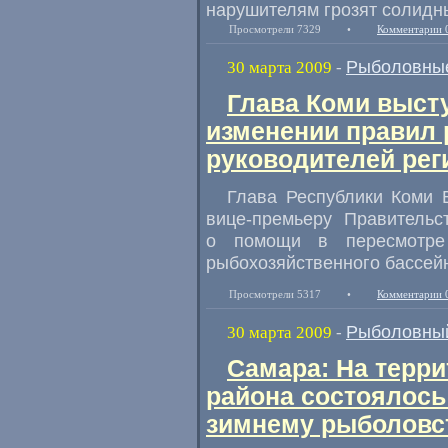
нарушителям грозят солидн
Просмотрели 7329
•
Комментарии 
Рыболовные
30 марта 2009
-
Глава Коми выст
изменении правил 
руководителей ре
Глава Республики Коми 
вице-премьеру Правительс
о помощи в пересмотре
рыбохозяйственного бассей
Просмотрели 5317
•
Комментарии 
Рыболовный
30 марта 2009
-
Самара: На терр
района состоялось
зимнему рыболовс