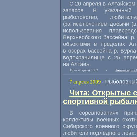
С 20 апреля в Алтайском
запасов. В указанный
рыболовство, любител
(за исключением добычи (в
использования плавсред
Верхнеобского бассейна: р
объектами в пределах Ал
в озерах бассейна р. Бурла
водохранилище с 25 апре
на Алтае».
Просмотрели 3862
•
Комментарии 
Рыболовный
7 апреля 2009
-
Чита: Открытые 
спортивной рыбал
В соревнованиях при
коллективы военных охотн
Сибирского военного округ
любители подлёдного лова.