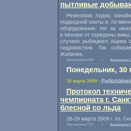
пытливые добываю
Резиновая лодка, каной
подводной охоты и, по мел
оборудования. Но за окн
в Москве от середины зимы.
случаях рыбацкого ящика с
гидрокостюм. Так собир
Жабенка.
Просмотрели 4599
•
Комментарии 
Понедельник, 30 
Рыболовный
30 марта 2009
-
Протокол техниче
чемпионата г. Сан
блесной со льда
28-29 марта 2009 г. оз. С
Просмотрели 7727
•
Комментарии 