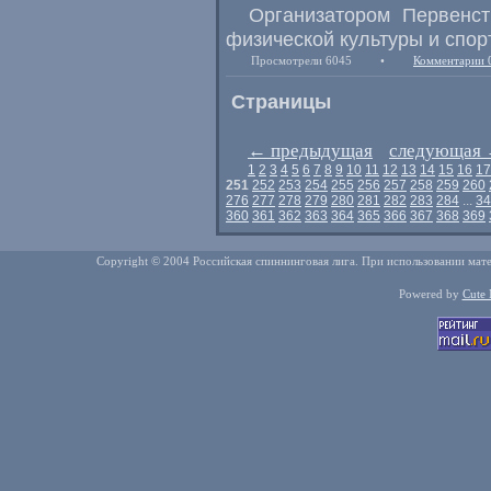
Организатором Первенст
физической культуры и спор
Просмотрели 6045
•
Комментарии 
Страницы
←
предыдущая
следующая
1
2
3
4
5
6
7
8
9
10
11
12
13
14
15
16
17
251
252
253
254
255
256
257
258
259
260
276
277
278
279
280
281
282
283
284
...
34
360
361
362
363
364
365
366
367
368
369
Copyright © 2004 Российская спиннинговая лига. При использовании мате
Powered by
Cute