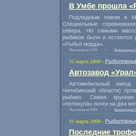
В Умбе прошла «
Подледным ловом в Му
Специальные соревнован
севера. Но самыми масс
рыбаков были и остаются 
«Рыбья морда».
Просмотрели 5558
•
Комментарии 
Рыболовный
31 марта 2009
-
Автозавод «Урал
Автомобильный завод
Челябинской области) про
рыбака. Самая крупная
«потянула» почти на два ки
Просмотрели 5098
•
Комментарии 
Рыболовные
31 марта 2009
-
Последние трофе