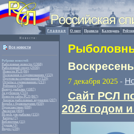
Главная
О лиге
Правила
Календарь
Рейтин
Новости:
Рыболовные
Все новости
Рубрики новостей:
Воскресенье
Рыболовные новости (1368)
Рыболовный спорт (2930)
Новости РСЛ (86)
Положения о соревнованиях (153)
Но
Протоколы соревнований (129)
7 декабря 2025
-
Отчеты о сревнованиях (211)
Рейтинги (54)
Вокруг рыбалки (1087)
Сайт РСЛ п
За рубежом (715)
Новости сайта РСЛ (867)
Анонсы рыболовных журналов (207)
Борьба с браконьерами (650)
2026 годом 
Происшествия (698)
Экология (404)
Hi-tech для рыбалки (155)
Катера (7)
Библиотека (11)
Туризм (3)
Видео (239)