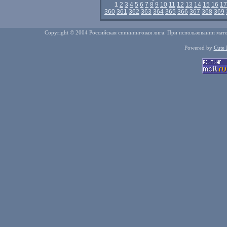
1
2
3
4
5
6
7
8
9
10
11
12
13
14
15
16
17
360
361
362
363
364
365
366
367
368
369
Copyright © 2004 Российская спиннинговая лига. При использовании мате
Powered by
Cute