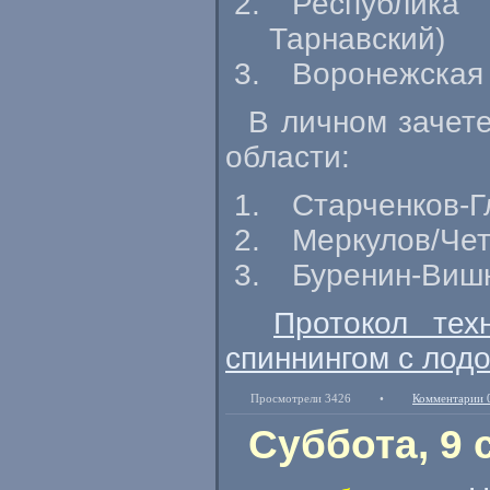
Республика
Тарнавский)
Воронежская 
В личном зачет
области:
Старченков-Г
Меркулов/Чет
Буренин-Вишн
Протокол тех
спиннингом с лодо
Просмотрели 3426
•
Комментарии 
Суббота, 9 