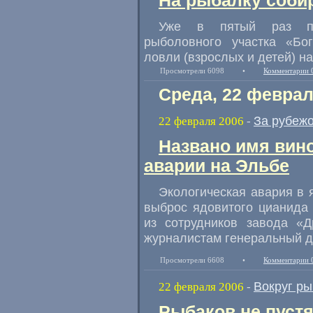
На рыбалку соби
Уже в пятый раз пра
рыболовного участка «Бо
ловли (взрослых и детей) н
Просмотрели 6098
•
Комментарии 
Среда, 22 феврал
За рубеж
22 февраля 2006
-
Названо имя вин
аварии на Эльбе
Экологическая авария в 
выброс ядовитого цианида 
из сотрудников завода «
журналистам генеральный д
Просмотрели 6608
•
Комментарии 
Вокруг р
22 февраля 2006
-
Рыбаков не пуст