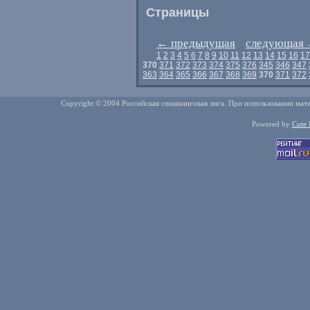
Страницы
←
предыдущая
следующая
1
2
3
4
5
6
7
8
9
10
11
12
13
14
15
16
17
370
371
372
373
374
375
376
345
346
347
363
364
365
366
367
368
369
370
371
372
Copyright © 2004 Российская спиннинговая лига. При использовании мате
Powered by
Cute