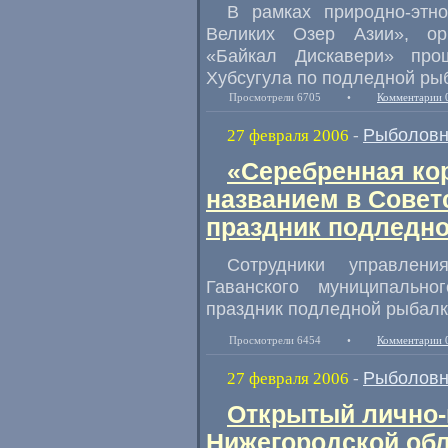
В рамках природно-этн
Великих Озер Азии», орг
«Байкал Дискавери» про
Хубсугула по подледной рыб
Просмотрели 6705
•
Комментарии 
Рыболовн
27 февраля 2006
-
«Серебренная ко
названием в Совет
праздник подледн
Сотрудники управлени
Гаванского муниципальн
праздник подледной рыбалк
Просмотрели 6454
•
Комментарии 
Рыболовн
27 февраля 2006
-
Открытый лично
Нижегородской обл