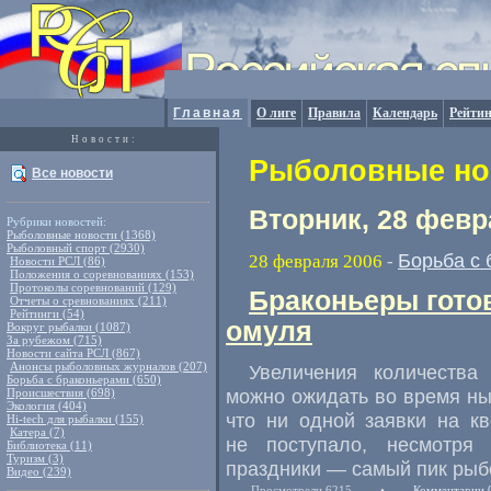
Главная
О лиге
Правила
Календарь
Рейтин
Новости:
Рыболовные нов
Все новости
Вторник, 28 февр
Рубрики новостей:
Рыболовные новости (1368)
Рыболовный спорт (2930)
Борьба с
28 февраля 2006
-
Новости РСЛ (86)
Положения о соревнованиях (153)
Протоколы соревнований (129)
Браконьеры готов
Отчеты о сревнованиях (211)
Рейтинги (54)
омуля
Вокруг рыбалки (1087)
За рубежом (715)
Новости сайта РСЛ (867)
Анонсы рыболовных журналов (207)
Увеличения количества
Борьба с браконьерами (650)
можно ожидать во время ны
Происшествия (698)
Экология (404)
что ни одной заявки на к
Hi-tech для рыбалки (155)
Катера (7)
не поступало, несмотря
Библиотека (11)
Туризм (3)
праздники — самый пик рыб
Видео (239)
Просмотрели 6215
•
Комментарии 