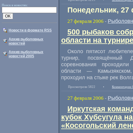
Поиск в новостях:
Понедельник, 27
Рыболовн
27 февраля 2006
-
500 рыбаков соб
Новости в формате RSS
области на турнир
Архив рыболовных
новостей
Около пятисот любителе
Архив рыболовных
новостей 2005
турнир, посвящённый 
соревнования проходили
области — Камызякском,
проходил на стыке рек Волг
Просмотрели 5822
•
Комментарии 
Рыболовн
27 февраля 2006
-
Иркутская коман
кубок Хубсугула н
«Косогольский лен