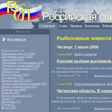
Главная
О лиге
Правила
Календарь
Рейтин
Новости:
Рыболовные новости 
Все новости
Четверг, 1 июня 2006
Рубрики новостей:
Рыболовные новости (1368)
Вокруг рыбалки
1 июня 2006
-
Рыболовный спорт (2930)
Новости РСЛ (86)
Курские рыбаки выловили 
Положения о соревнованиях (153)
Протоколы соревнований (129)
Интересную рыбку из отряда осетрово
Отчеты о сревнованиях (211)
Рейтинги (54)
ее называют веслоносом.
Вокруг рыбалки (1087)
Просмотрели 7716
•
Комментарии 
За рубежом (715)
Новости сайта РСЛ (867)
Анонсы рыболовных журналов (207)
Рыболовные новости
Эко
1 июня 2006
-
,
Борьба с браконьерами (650)
Происшествия (698)
Читинская область. В озер
Экология (404)
Hi-tech для рыбалки (155)
В Читинской области великое рыбье
Катера (7)
карасям и плотве. С берега за подселен
Библиотека (11)
Туризм (3)
Видео (239)
Просмотрели 8902
•
Комментарии 