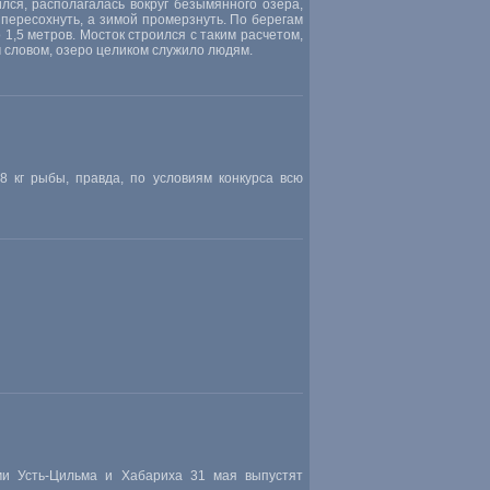
лся, располагалась вокруг безымянного озера,
 пересохнуть, а зимой промерзнуть. По берегам
1,5 метров. Мосток строился с таким расчетом,
 словом, озеро целиком служило людям.
 кг рыбы, правда, по условиям конкурса всю
и Усть-Цильма и Хабариха 31 мая выпустят