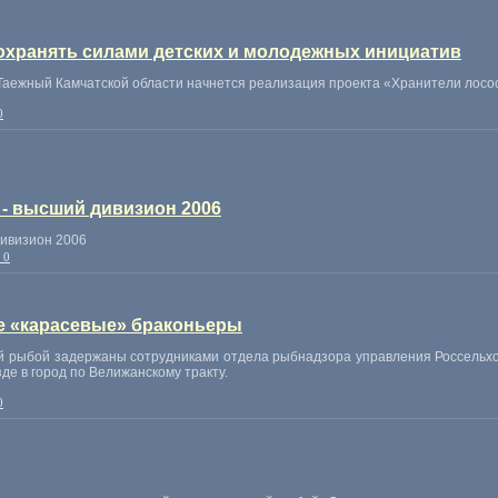
 охранять силами детских и молодежных инициатив
Таежный Камчатской области начнется реализация проекта «Хранители лосо
0
 - высший дивизион 2006
дивизион 2006
 0
 «карасевые» браконьеры
й рыбой задержаны сотрудниками отдела рыбнадзора управления Россельхо
де в город по Велижанскому тракту.
0