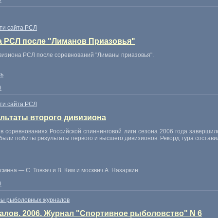
ти сайта РСЛ
а РСЛ после "Лиманов Приазовья"
визиона РСЛ после соревнований "Лиманы приазовья".
сь
0
ти сайта РСЛ
льтаты второго дивизиона
 соревнованиях Российской спиннинговой лиги сезона 2006 года завершил
ыли побиты результаты первого и высшего дивизионов. Рекорд тура составил
мена — С. Товкач и В. Ким и москвич А. Назаркин.
0
сы рыболовных журналов
лов. 2006. Журнал "Спортивное рыболовство" N 6