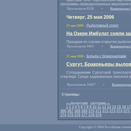
Братский ОАО «Целлюлозно-картонн
программы природоохранных мероприятий
Просмотрели 8536
•
Комментарии 
Четверг, 25 мая 2006
Рыболовный спорт
25 мая 2006
-
На Озере Ижбулат сняли з
Праздник по случаю открытия рыболов
Просмотрели 9463
•
Комментарии 
Борьба с браконьерами
25 мая 2006
-
Сургут. Браконьеры вылови
Сотрудниками Сургутской транспор
стерляди. Среди задержанных оказался в
Просмотрели 10457
•
Комментарии
Страницы
←
предыдущая
следующая
→
1
2
3
4
5
6
7
8
9
10
11
12
13
14
15
16
17
366
367
368
369
370
371
372
373
374
375
374
375
376
377
378
379
Copyright © 2004 Российская спинни