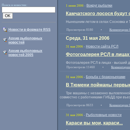
Поиск в новостях:
Вокруг рыбалки
1 июня 2006
-
Камчатского лосося будут
Нынешним летом в селах Сосновка и 
Новости в формате RSS
Просмотрели 8180
•
Комментарии 
Среда, 31 мая 2006
Архив рыболовных
новостей
Новости сайта РСЛ
31 мая 2006
-
Архив рыболовных
Фотогоалерея РСЛ в лицах
новостей 2005
Фотогоалерея РСЛ в лицах - высший 
Просмотрели 11460
•
Комментарии
Борьба с браконьерами
31 мая 2006
-
В Тюмени пойманы первые
Три машины с незаконно выловленно
совместно с работниками ГИБДД при въез
Просмотрели 8633
•
Комментарии 
Рыболовные новости
31 мая 2006
-
Караси вы мои, караси...