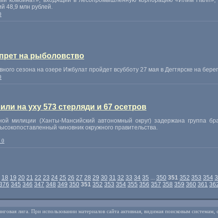
ый комбинат», входящий в лесопромышленную корпорацию «Илим Палп», в
 48,9 млн рублей.
0
апрет на рыболовство
ного сезона на озере Ижбулат пройдет всубботу 27 мая в Дегтярске на берег
0
ли на уху 573 стерляди и 67 осетров
тной милиции (Ханты-Мансийский автономный округ) задержана группа б
ысокопоставленный чиновник окружного правительства.
 0
18
19
20
21
22
23
24
25
26
27
28
29
30
31
32
33
34
35
...
350
351
352
353
354
3
376
345
346
347
348
349
350
351
352
353
354
355
356
357
358
359
360
361
36
нговая лига. При использовании материалов сайта активная, видимая поисковым системам, 