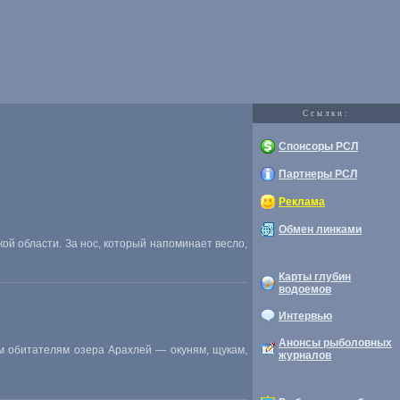
Cсылки:
Спонсоры РСЛ
Партнеры РСЛ
Реклама
Обмен линками
ой области. За нос, который напоминает весло,
Карты глубин
водоемов
Интервью
Анонсы рыболовных
м обитателям озера Арахлей — окуням, щукам,
журналов