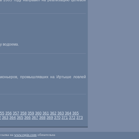
 2005 году направил на реализацию целевой
у водоема.
раконьеров, промышлявших на Иртыше ловлей
55
356
357
358
359
360
361
362
363
364
365
2
363
364
365
366
367
368
369
370
371
372
373
ссылка на
www.rspin.com
обязательна