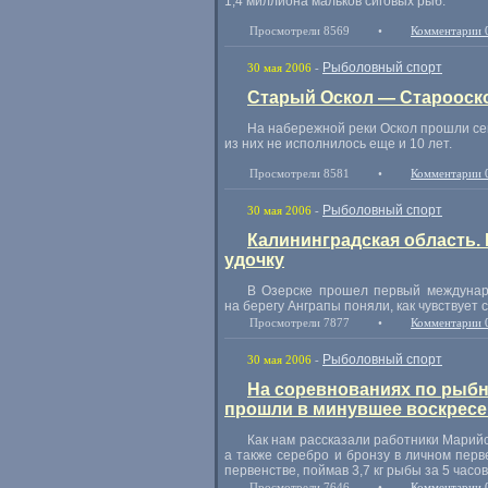
1,4 миллиона мальков сиговых рыб.
Просмотрели 8569
•
Комментарии 
Рыболовный спорт
30 мая 2006
-
Старый Оскол — Старооск
На набережной реки Оскол прошли сем
из них не исполнилось еще и 10 лет.
Просмотрели 8581
•
Комментарии 
Рыболовный спорт
30 мая 2006
-
Калининградская область.
удочку
В Озерске прошел первый междунаро
на берегу Анграпы поняли, как чувствует 
Просмотрели 7877
•
Комментарии 
Рыболовный спорт
30 мая 2006
-
На соревнованиях по рыбн
прошли в минувшее воскресен
Как нам рассказали работники Марийс
а также серебро и бронзу в личном пер
первенстве, поймав 3,7 кг рыбы за 5 часо
Просмотрели 7646
•
Комментарии 