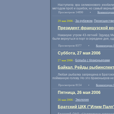
Наступила эра силиконового изобили
методом проб и ошибок, но самый верный
Просмотрели 14890
•
Комментарии
За рубежом
Происшестви
29 мая 2006
-
,
Президент французской ко
Накануне утром 43-летний Эдуард Ми
были вернуться в порт в середине дня, од
Просмотрели 8377
•
Комментарии 
Суббота, 27 мая 2006
Борьба с браконьерами
27 мая 2006
-
Байкал. Рейды рыбинспект
Любая рыбалка запрещена в Братском
пойманную голову. Но это браконьеров не
Просмотрели 8154
•
Комментарии 
Пятница, 26 мая 2006
Экология
26 мая 2006
-
Братский ЦКК ("Илим Палп"