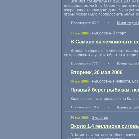
Вся моя сознательная рыбацкая жизн
площадью около 5 га. Озеро непроточное
озера напротив каждого дома были устрое
чтобы можно было прополоскать белье, п
Просмотрели 8340
•
Комментарии 
Рыболовный спорт
31 мая 2006
-
В Самаре на чемпионате по
Второй открытый чемпионат города
ее пришлось выпустить обратно в озеро.
Просмотрели 7714
•
Комментарии 
Вторник, 30 мая 2006
Рыболовные новости
Бор
30 мая 2006
-
,
Правый берег рыбакам, ле
Видя незаконный промысел на Коле, 
Просмотрели 7937
•
Комментарии 
Экология
30 мая 2006
-
Около 1,4 миллиона сиговы
В Коми начали масштабное восста