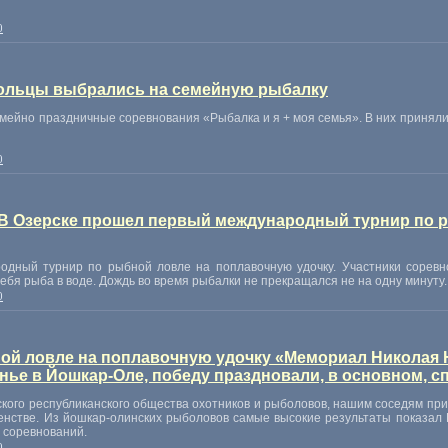
0
ольцы выбрались на семейную рыбалку
ейно праздничные соревнования «Рыбалка и я + моя семья». В них приняли 
0
 В Озерске прошел первый международный турнир по 
дный турнир по рыбной ловле на поплавочную удочку. Участники соревн
себя рыба в воде. Дождь во время рыбалки не прекращался не на одну минуту.
0
ой ловле на поплавочную удочку «Мемориал Николая
ье в Йошкар-Оле, победу праздновали, в основном, с
кого республиканского общества охотников и рыболовов, нашим соседям при
венстве. Из йошкар-олинских рыболовов самые высокие результаты показал
в соревнований.
0