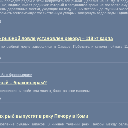
ь проходит рядом с этой неприхотливой рыбой. Деревня наша, где я роди
, но, видимо, имеет родничок, который в засушливое время не позволял ему
ны деревянные мостки, уходящие на воду на 3-5 метров и до глубины около 
ромыть всевозможную хозяйственную утварь и зачерпнуть ведро воды. Одним
0
 рыбной ловле установлен рекорд – 118 кг карпа
 по рыбной ловле завершился в Самаре. Победители сумели поймать 118
0
ьба с браконьерами
вый – браконьерам?
спиннингисты-любители молчат, боясь за свои машины
0
х рыб выпустят в реку Печору в Коми
новление рыбных запасов. В нижнем течении реки Печоры между селам