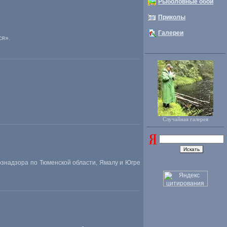
Рыболовные обои
Приколы
Галереи
ся».
Случайная галерея
знадзора по Тюменской области, Ямалу и Югре