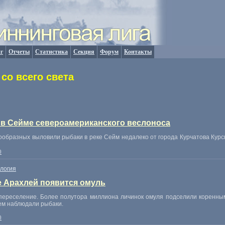
г
Отчеты
Статистика
Секция
Форум
Контакты
со всего света
в Сейме североамериканского веслоноса
образных выловили рыбаки в реке Сейм недалеко от города Курчатова Курск
0
логия
е Арахлей появится омуль
 переселение. Более полутора миллиона личинок омуля подселили коренны
ием наблюдали рыбаки.
0