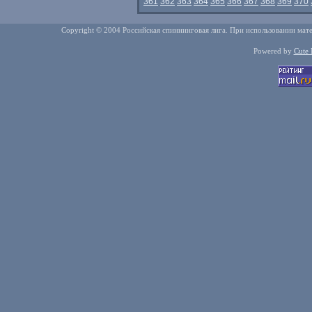
361
362
363
364
365
366
367
368
369
370
Copyright © 2004 Российская спиннинговая лига. При использовании мате
Powered by
Cute