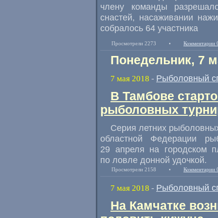
члену команды разрешал
снастей
,
насаживании нажи
собралось 64 участника
Просмотрели 2273
•
Комментарии 
Понедельник, 7 м
Рыболовный с
7 мая 2018
-
В Тамбове старто
рыболовных турни
Серия летних рыболовных
областной Федерации ры
29 апреля на городском п
по ловле донной удочкой.
Просмотрели 2158
•
Комментарии 
Рыболовный с
7 мая 2018
-
На Камчатке воз