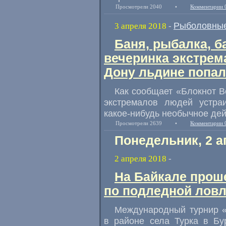
Просмотрели 2040
•
Комментарии 
Рыболовные
3 апреля 2018
-
Баня, рыбалка, 
вечеринка экстре
Дону льдине попал
Как сообщает
«
Блокнот В
экстремалов людей устраи
какое-нибудь необычное дей
Просмотрели 2639
•
Комментарии 
Понедельник, 2 а
2 апреля 2018
-
На Байкале прош
по подледной лов
Международный турнир
в районе села Турка в Бу