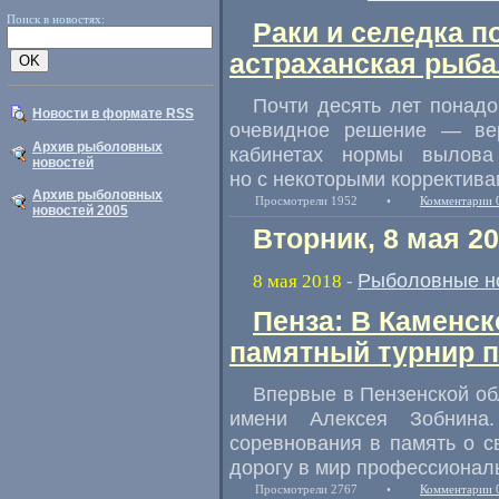
Поиск в новостях:
Раки и селедка 
астраханская рыба
Почти десять лет понад
Новости в формате RSS
очевидное решение — вер
Архив рыболовных
кабинетах нормы вылов
новостей
но с некоторыми корректива
Архив рыболовных
Просмотрели 1952
•
Комментарии 
новостей 2005
Вторник, 8 мая 2
Рыболовные н
8 мая 2018
-
Пенза: В Каменс
памятный турнир 
Впервые в Пензенской об
имени Алексея Зобнина.
соревнования в память о с
дорогу в мир профессионал
Просмотрели 2767
•
Комментарии 