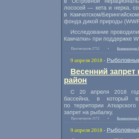
в Островной нерационал
лососей — кета и нерка
,
со
в Камчатском/Берингийско
фонда дикой природы
(
WWF)
Исследование проводили
Камчатки» при поддержке 
Просмотрели 2752
•
Комментарии 
Рыболовные
9 апреля 2018
-
Весенний запрет 
район
С 20 апреля 2018 год
бассейна
,
в который в
по территории Аткарского
запрет на рыбалку.
Просмотрели 2172
•
Комментарии 
Рыболовный
9 апреля 2018
-