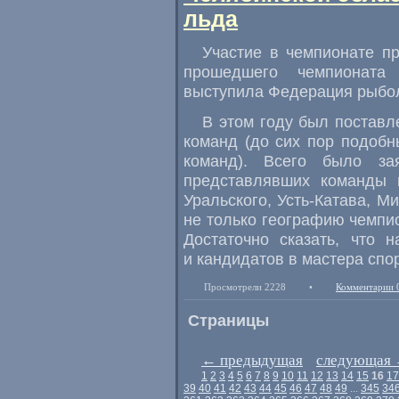
льда
Участие в чемпионате п
прошедшего чемпионата 
выступила Федерация рыбол
В этом году был поставл
команд
(
до сих пор подобн
команд). Всего было за
представлявших команды 
Уральского
,
Усть-Катава
,
Ми
не только географию чемпи
Достаточно сказать
,
что н
и кандидатов в мастера спо
Просмотрели 2228
•
Комментарии 
Страницы
←
предыдущая
следующая
1
2
3
4
5
6
7
8
9
10
11
12
13
14
15
16
17
39
40
41
42
43
44
45
46
47
48
49
...
345
34