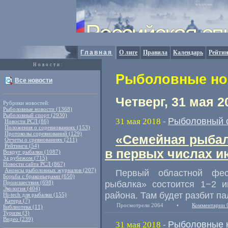
Главная
О лиге
Правила
Календарь
Рейтин
Новости:
Рыболовные нов
Все новости
Четверг, 31 мая 2
Рубрики новостей:
Рыболовные новости (1368)
Рыболовный спорт (2930)
Рыболовный 
31 мая 2018
-
Новости РСЛ (86)
Положения о соревнованиях (153)
Протоколы соревнований (129)
«Семейная рыбал
Отчеты о сревнованиях (211)
Рейтинги (54)
в первых числах и
Вокруг рыбалки (1087)
За рубежом (715)
Новости сайта РСЛ (867)
Анонсы рыболовных журналов (207)
Первый областной фе
Борьба с браконьерами (650)
рыбалка» состоится 1−2 и
Происшествия (698)
Экология (404)
района. Там будет разбит п
Hi-tech для рыбалки (155)
Катера (7)
Просмотрели 2064
•
Комментарии 
Библиотека (11)
Туризм (3)
Видео (239)
Рыболовные 
31 мая 2018
-