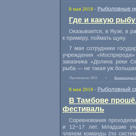
Рыболовные н
8 мая 2018
-
Где и какую рыб
Оказывается
,
в Яузе
,
в р
к примеру
,
поймать щуку.
7 мая сотрудники госуда
учреждения
«
Мосприрода»
заказника
«
Долина реки Се
рыба — не такая уж большая
Просмотрели 2855
•
Комментарии 
Рыболовный с
8 мая 2018
-
В Тамбове прошё
фестиваль
Соревнования проходили 
и 12−17 лет. Младшие уч
членом команды
(
по систе