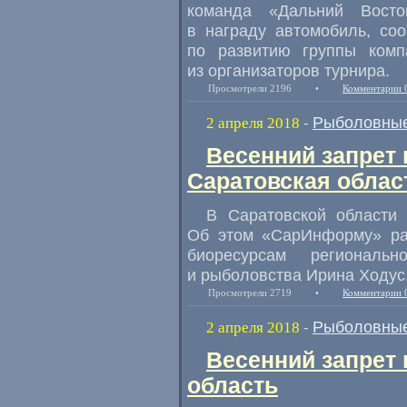
команда
«
Дальний Восто
в награду автомобиль
,
со
по развитию группы комп
из организаторов турнира.
Просмотрели 2196
•
Комментарии 
Рыболовные
2 апреля 2018
-
Весенний запрет 
Саратовская облас
В Саратовской области 
Об этом
«
СарИнформу» ра
биоресурсам региональн
и рыболовства Ирина Ходус
Просмотрели 2719
•
Комментарии 
Рыболовные
2 апреля 2018
-
Весенний запрет 
область