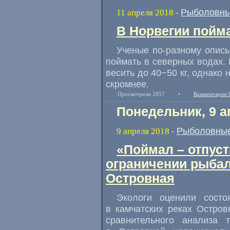
Рыболовны
11 апреля 2018
-
В Норвегии пойма
Ученые по-разному описы
поймать в северных водах. 
весить до 40−50 кг
,
однако 
скромнее.
Просмотрели 2857
•
Комментарии 
Понедельник, 9 а
Рыболовные
9 апреля 2018
-
«Поймал – отпуст
ограничении рыбал
Островная
Экологи оценили состо
в камчатских реках Остров
сравнительного анализа 