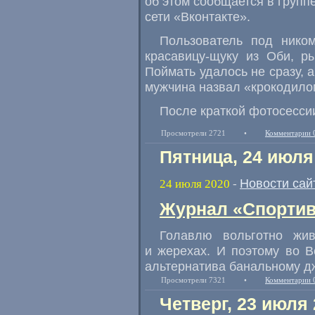
об этом сообщается в групп
сети
«
Вконтакте».
Пользователь под нико
красавицу-щуку из Оби
,
р
Поймать удалось не сразу
,
а
мужчина назвал
«
крокодило
После краткой фотосессии
Просмотрели 2721
•
Комментарии 
Пятница, 24 июля
Новости сай
24 июля 2020
-
Журнал «Спортив
Голавлю вольготно жи
и жерехах. И поэтому во В
альтернатива банальному дж
Просмотрели 7321
•
Комментарии 
Четверг, 23 июля