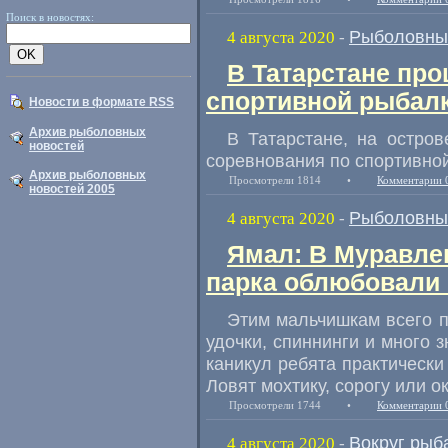
Поиск в новостях:
Рыболовны
4 августа 2020
-
В Татарстане пр
спортивной рыбал
Новости в формате RSS
Архив рыболовных
В Татарстане
,
на остров
новостей
соревнования по спортивной
Архив рыболовных
Просмотрели 1814
•
Комментарии 
новостей 2005
Рыболовны
4 августа 2020
-
Ямал: В Муравлен
парка облюбовали
Этим мальчишкам всего п
удочки
,
спиннинги и много 
каникул ребята практически
Ловят мохтику
,
сорогу или о
Просмотрели 1744
•
Комментарии 
Вокруг рыб
4 августа 2020
-