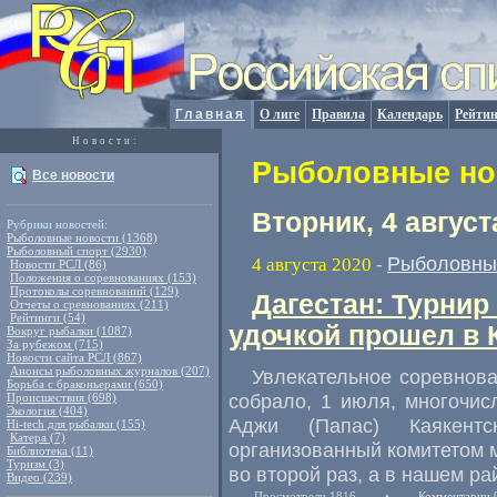
Главная
О лиге
Правила
Календарь
Рейтин
Новости:
Рыболовные нов
Все новости
Вторник, 4 август
Рубрики новостей:
Рыболовные новости (1368)
Рыболовный спорт (2930)
Рыболовны
4 августа 2020
-
Новости РСЛ (86)
Положения о соревнованиях (153)
Протоколы соревнований (129)
Дагестан: Турнир
Отчеты о сревнованиях (211)
Рейтинги (54)
удочкой прошел в 
Вокруг рыбалки (1087)
За рубежом (715)
Новости сайта РСЛ (867)
Анонсы рыболовных журналов (207)
Увлекательное соревнов
Борьба с браконьерами (650)
собрало
,
1 июля
,
многочис
Происшествия (698)
Экология (404)
Аджи
(
Папас) Каякент
Hi-tech для рыбалки (155)
Катера (7)
организованный комитетом 
Библиотека (11)
Туризм (3)
во второй раз
,
а в нашем ра
Видео (239)
Просмотрели 1816
•
Комментарии 