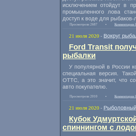
исключением отойдут в пр
промышленного лова стан
доступ к воде для рыбаков-
Просмотрели 2687
•
Комментарии 
Вокруг рыба
21 июля 2020
-
Ford Transit пол
рыбалки
У популярной в России 
специальная версия. Тако
ОТТС
,
а это значит
,
что с
авто покупателю.
Просмотрели 2010
•
Комментарии 
Рыболовный
21 июля 2020
-
Кубок Удмуртско
спиннингом с лодо