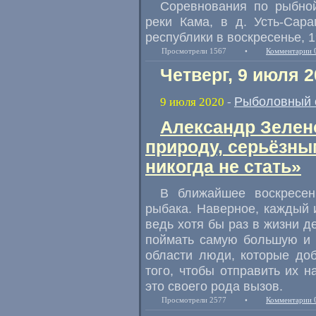
Соревнования по рыбной
реки Кама
,
в д. Усть-Сар
республики в воскресенье
,
1
Просмотрели 1567
•
Комментарии 
Четверг, 9 июля 2
Рыболовный 
9 июля 2020
-
Александр Зелен
природу, серьёзн
никогда не стать»
В ближайшее воскресен
рыбака. Наверное
,
каждый 
ведь хотя бы раз в жизни д
поймать самую большую и 
области люди
,
которые до
того
,
чтобы отправить их н
это своего рода вызов.
Просмотрели 2577
•
Комментарии 