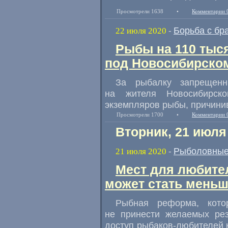
Просмотрели 1638
•
Комментарии 
Борьба с бр
22 июля 2020
-
Рыбы на 110 тыс
под Новосибирско
За рыбалку запрещенн
на жителя Новосибирск
экземпляров рыбы
,
причини
Просмотрели 1700
•
Комментарии 
Вторник, 21 июля
Рыболовные
21 июля 2020
-
Мест для любител
может стать мень
Рыбная реформа
,
кот
не принести желаемых ре
доступ рыбаков-любителей к