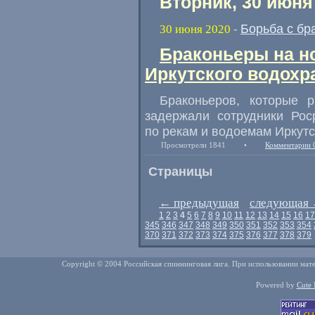
Вторник, 30 июня
Борьба с бр
30 июня 2020
-
Браконьеры на н
Иркутского водохр
Браконьеров
,
которые 
задержали сотрудники Ро
по рекам и водоемам Иркутс
Просмотрели 1841
•
Комментарии 
Страницы
←
предыдущая
следующая
1
2
3
4
5
6
7
8
9
10
11
12
13
14
15
16
17
345
346
347
348
349
350
351
352
353
354
370
371
372
373
374
375
376
377
378
379
Copyright © 2004 Российская спиннинговая лига. При использовании мате
Powered by
Cute