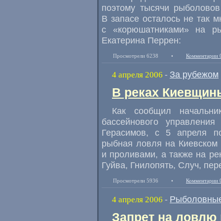
поэтому тысячи рыболовов
В запасе осталось не так м
с «корюшатниками» на ры
Екатерина Перрен:
Просмотрели 6238
•
Комментарии 
За рубежом
4 апреля 2006
-
В реках Киевщин
Как сообщил начальник
бассейнового управлени
Герасимов, с 5 апреля п
рыбная ловля на Киевском
и проливами, а также на рек
Гуйва, Гнилопять, Случ, пе
Просмотрели 5936
•
Комментарии 
Рыболовные
4 апреля 2006
-
Запрет на ловлю