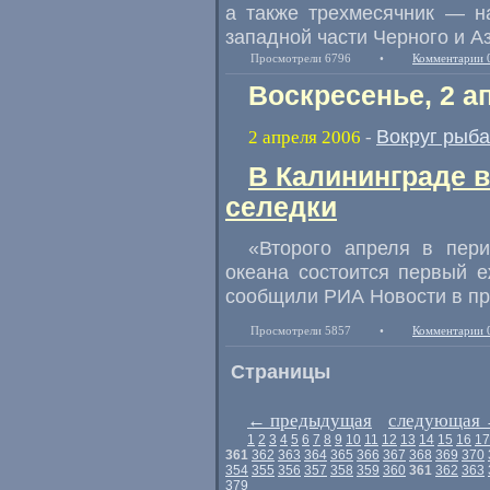
а также трехмесячник — н
западной части Черного и А
Просмотрели 6796
•
Комментарии 
Воскресенье, 2 а
Вокруг рыб
2 апреля 2006
-
В Калининграде 
селедки
«Второго апреля в пер
океана состоится первый 
сообщили РИА Новости в пр
Просмотрели 5857
•
Комментарии 
Страницы
←
предыдущая
следующая
1
2
3
4
5
6
7
8
9
10
11
12
13
14
15
16
17
361
362
363
364
365
366
367
368
369
370
354
355
356
357
358
359
360
361
362
363
379