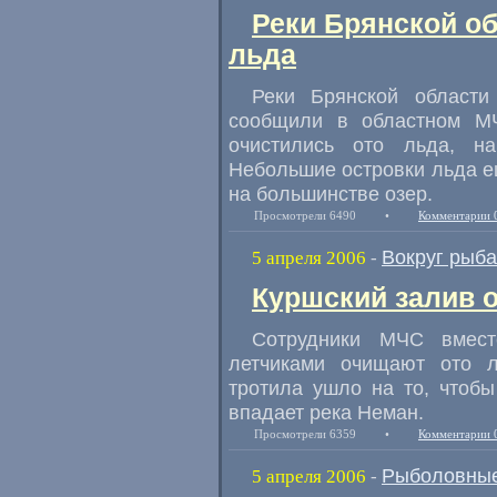
Реки Брянской о
льда
Реки Брянской области
сообщили в областном МЧ
очистились ото льда, н
Небольшие островки льда ещ
на большинстве озер.
Просмотрели 6490
•
Комментарии 
Вокруг рыб
5 апреля 2006
-
Куршский залив 
Сотрудники МЧС вмест
летчиками очищают ото л
тротила ушло на то, чтобы
впадает река Неман.
Просмотрели 6359
•
Комментарии 
Рыболовные
5 апреля 2006
-