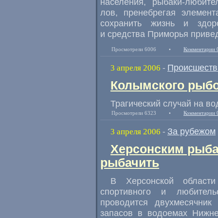
населения, рыбаки-любит
лов, пренебрегая элемент
сохранить жизнь и здор
и средства Приморья приве
Просмотрели 6006
•
Комментарии 
Происшеств
3 апреля 2006
-
Колымского рыбо
Трагический случай на во
Просмотрели 6323
•
Комментарии 
За рубежом
3 апреля 2006
-
Херсонским рыба
рыбачить
В Херсонской области
спортивного и любител
проводится двухмесячник
запасов в водоемах Нижне