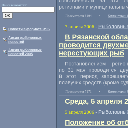
собственности на эти о
Поиск в новостях:
регионами и муниципальным
Просмотрели 6104
•
Комментарии 
Рыболовные
7 апреля 2006
-
Новости в формате RSS
В Рязанской обла
Архив рыболовных
новостей
проводится двухме
Архив рыболовных
нерестующих рыб
новостей 2005
Постановлением регио
по 31 мая проводится дву
В этот период запрещает
плавучих средств (кроме су
Просмотрели 7171
•
Комментарии 
Среда, 5 апреля 
Рыболовный
5 апреля 2006
-
Положение об от