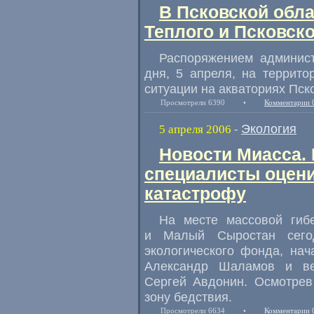
В Псковской обла
Теплого и Псковско
Распоряжением админист
дня, 5 апреля, на террит
ситуации на акваториях Пско
Просмотрели 6390
•
Комментарии 
Экология
5 апреля 2006
-
Новости Миасса.
специалисты оцени
катастрофу
На месте массовой гиб
и Малый Сыростан сегод
экологического фонда, на
Александр Шаламов и ве
Сергей Авдонин. Осмотрев
зону бедствия.
Просмотрели 6634
•
Комментарии 