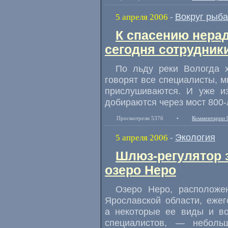
Вокруг рыб
5 апреля 2006
-
К спасению нера
сегодня сотрудник
По льду реки Вологда 
говорят все специалисты, 
прислушиваются. И уже из
добираются через мост 800-
Просмотрели 5376
•
Комментарии 
Экология
5 апреля 2006
-
Шлюз-регулятор 
озеро Неро
Озеро Неро, расположен
Ярославской области, еже
а некоторые ее виды и во
специалистов, — неболь