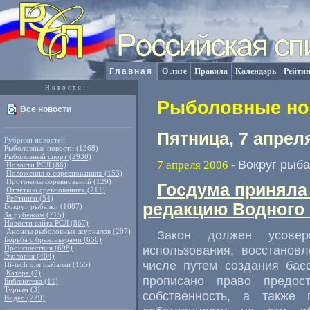
Главная
О лиге
Правила
Календарь
Рейтин
Новости:
Рыболовные нов
Все новости
Пятница, 7 апрел
Рубрики новостей:
Рыболовные новости (1368)
Рыболовный спорт (2930)
Вокруг рыб
7 апреля 2006
-
Новости РСЛ (86)
Положения о соревнованиях (153)
Протоколы соревнований (129)
Госдума приняла
Отчеты о сревнованиях (211)
Рейтинги (54)
редакцию Водного 
Вокруг рыбалки (1087)
За рубежом (715)
Новости сайта РСЛ (867)
Анонсы рыболовных журналов (207)
Закон должен усоверш
Борьба с браконьерами (650)
использования, восстанов
Происшествия (698)
Экология (404)
числе путем создания бас
Hi-tech для рыбалки (155)
Катера (7)
прописано право предос
Библиотека (11)
Туризм (3)
собственность, а также 
Видео (239)