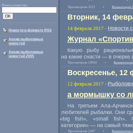
Поиск в новостях:
Просмотрели 3221
•
Комментарии 
Вторник, 14 февр
Новости 
14 февраля 2017
-
Новости в формате RSS
Журнал «Спортив
Архив рыболовных
новостей
Какую рыбу рациональ
Архив рыболовных
на какие снасти — в очерке 
новостей 2005
Просмотрели 10942
•
Комментарии
Воскресенье, 12 
Рыболовн
12 февраля 2017
-
а мормышку со л
На третьем Ала-Арчинс
любителей рыбалки. Они ср
«
big fish», «small fish»
категории» — на самый тяж
Просмотрели 2447
•
Комментарии 