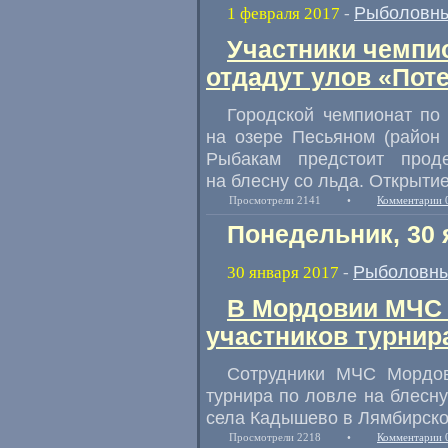
Рыболовны
1 февраля 2017
-
Участники чемпи
отдадут улов «Пот
Городской чемпионат по
на озере Песьяном
(
район 
Рыбакам предстоит прод
на блесну со льда. Открытие
Просмотрели 2141
•
Комментарии 
Понедельник, 30 
Рыболовны
30 января 2017
-
В Мордовии МЧС 
участников турнир
Сотрудники МЧС Мордови
турнира по ловле на блесну
села Кадышево в Лямбирско
Просмотрели 2218
•
Комментарии 