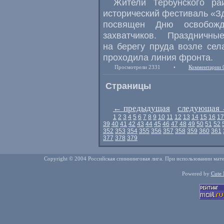
Жители Тербунского ра
исторический фестиваль
«
З
посвящен Дню освобожд
захватчиков. Праздничн
на берегу пруда возле се
проходила линия фронта.
Просмотрели 2331
•
Комментарии 
Страницы
←
предыдущая
следующая
1
2
3
4
5
6
7
8
9
10
11
12
13
14
15
16
17
39
40
41
42
43
44
45
46
47
48
49
50
51
52
352
353
354
355
356
357
358
359
360
361
377
378
379
Copyright © 2004 Российская спиннинговая лига. При использовании мате
Powered by
Cute