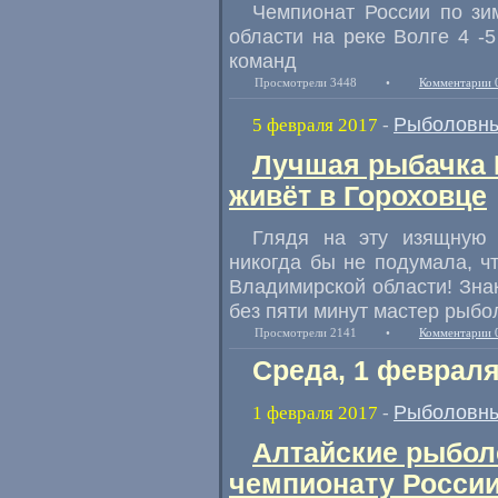
Чемпионат России по зи
области на реке Волге 4 -
команд
Просмотрели 3448
•
Комментарии 
Рыболовны
5 февраля 2017
-
Лучшая рыбачка 
живёт в Гороховце
Глядя на эту изящную 
никогда бы не подумала
,
ч
Владимирской области! Зна
без пяти минут мастер рыбо
Просмотрели 2141
•
Комментарии 
Среда, 1 февраля
Рыболовны
1 февраля 2017
-
Алтайские рыбол
чемпионату Росси