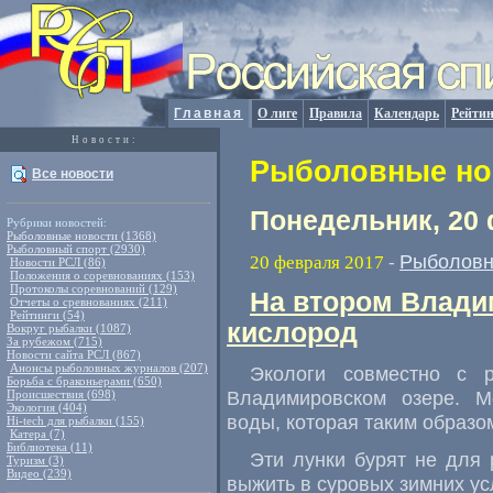
Главная
О лиге
Правила
Календарь
Рейтин
Новости:
Рыболовные нов
Все новости
Понедельник, 20
Рубрики новостей:
Рыболовные новости (1368)
Рыболовный спорт (2930)
Рыболовн
20 февраля 2017
-
Новости РСЛ (86)
Положения о соревнованиях (153)
Протоколы соревнований (129)
На втором Влади
Отчеты о сревнованиях (211)
Рейтинги (54)
кислород
Вокруг рыбалки (1087)
За рубежом (715)
Новости сайта РСЛ (867)
Анонсы рыболовных журналов (207)
Экологи совместно с 
Борьба с браконьерами (650)
Владимировском озере. М
Происшествия (698)
Экология (404)
воды
,
которая таким образ
Hi-tech для рыбалки (155)
Катера (7)
Библиотека (11)
Эти лунки бурят не для
Туризм (3)
Видео (239)
выжить в суровых зимних ус