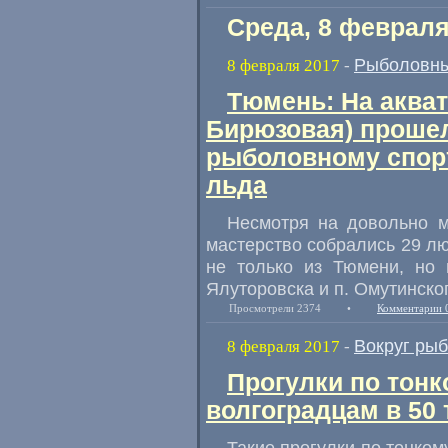
Среда, 8 февраля
Рыболовны
8 февраля 2017
-
Тюмень: На акват
Бирюзовая) прошел
рыболовному спорт
льда
Несмотря на довольно 
мастерство собрались 29 л
не только из Тюмени
,
но 
Ялуторовска и п. Омутинско
Просмотрели 2374
•
Комментарии 
Вокруг ры
8 февраля 2017
-
Прогулки по тонк
волгоградцам в 50
Такие прогулки по тонком