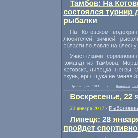
Тамбов: На Кото
состоялся турнир 
рыбалки
На Котовском водохра
любителей зимней рыбал
области по ловле на блесну 
Участниками соревнова
команд) из Тамбова
,
Морш
Котовска
,
Липецка
,
Пензы. С
окунь
,
ерш
,
щука не менее 32
Просмотрели 2189
•
Комментарии 
Воскресенье, 22 
Рыболовны
22 января 2017
-
Липецк: 28 январ
пройдет спортивно