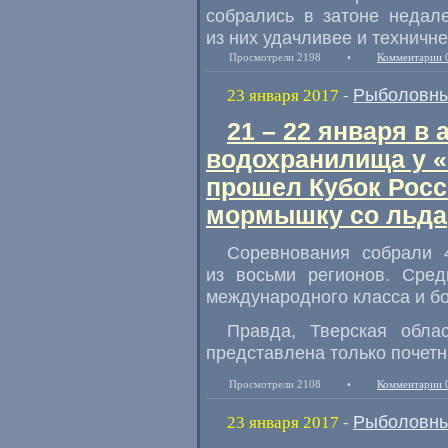
собрались в затоне недал
из них удачливее и техничне
Просмотрели 2198
•
Комментарии 
Рыболовны
23 января 2017
-
21 – 22 января в
водохранилища у 
прошел Кубок Росс
мормышку со льда
Соревнования собрали 
из восьми регионов. Сред
международного класса и бо
Правда
,
Тверская обла
представлена только почетн
Просмотрели 2108
•
Комментарии 
Рыболовны
23 января 2017
-