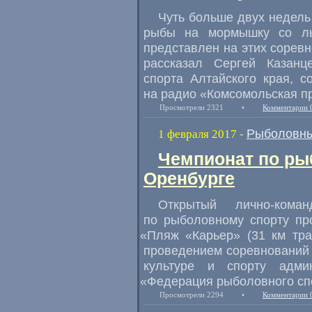
Чуть больше двух недель
рыбы на мормышку со льд
представлен на этих соревн
рассказал Сергей Казанц
спорта Алтайского края
,
с
на радио
«
Комсомольская п
Просмотрели 2321
•
Комментарии 
Рыболовны
1 февраля 2017
-
Чемпионат по ры
Оренбурге
Открытый лично-кома
по рыболовному спорту пр
«
Пляж
«
Карьер»
(
31 км тр
проведением соревнований 
культуре и спорту адм
«
Федерация рыболовного спо
Просмотрели 2294
•
Комментарии 