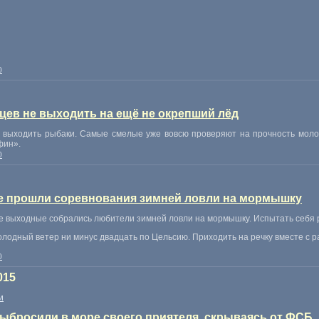
0
цев не выходить на ещё не окрепший лёд
 выходить рыбаки. Самые смелые уже вовсю проверяют на прочность моло
фин».
0
е прошли соревнования зимней ловли на мормышку
 выходные собрались любители зимней ловли на мормышку. Испытать себя ре
лодный ветер ни минус двадцать по Цельсию. Приходить на речку вместе с ра
0
015
и
ыбросили в море своего приятеля, скрываясь от ФСБ