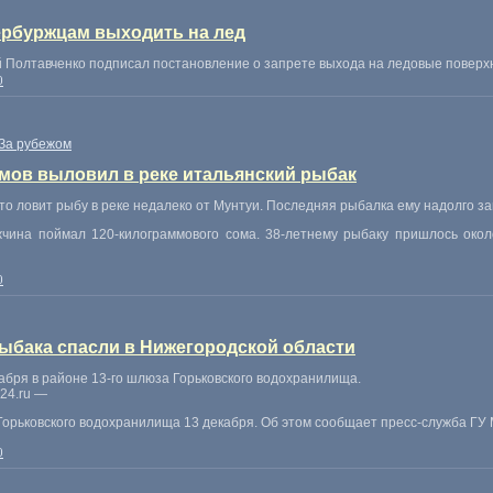
ербуржцам выходить на лед
й Полтавченко подписал постановление о запрете выхода на ледовые поверх
0
За рубежом
ммов выловил в реке итальянский рыбак
о ловит рыбу в реке недалеко от Мунтуи. Последняя рыбалка ему надолго за
жчина поймал 120-килограммового сома. 38-летнему рыбаку пришлось окол
0
ыбака спасли в Нижегородской области
бря в районе 13-го шлюза Горьковского водохранилища.
24.ru —
Горьковского водохранилища 13 декабря. Об этом сообщает пресс-служба ГУ
0