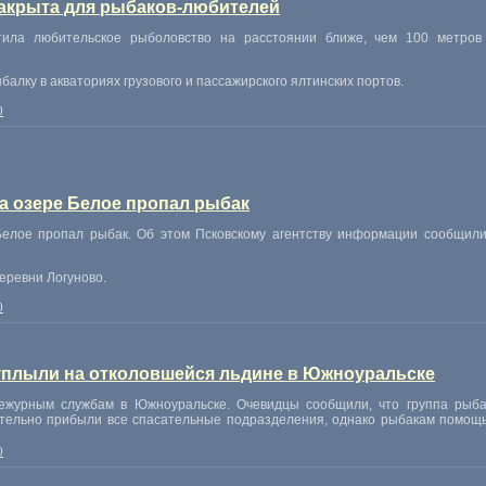
закрыта для рыбаков-любителей
тила любительское рыболовство на расстоянии ближе
,
чем 100 метров
алку в акваториях грузового и пассажирского ялтинских портов.
0
а озере Белое пропал рыбак
елое пропал рыбак. Об этом Псковскому агентству информации сообщили
еревни Логуново.
0
уплыли на отколовшейся льдине в Южноуральске
дежурным службам в Южноуральске. Очевидцы сообщили
,
что группа рыба
ительно прибыли все спасательные подразделения
,
однако рыбакам помощь
0