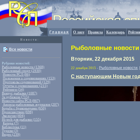
Главная
О лиге
Правила
Календарь
Рейтин
Новости:
Рыболовные новости 
Все новости
Вторник, 22 декабря 2015
Рубрики новостей:
Рыболовные новости (1368)
Рыболовные новости
22 декабря 2015
-
,
Рыболовный спорт (2930)
Новости РСЛ (86)
С наступающим Новым год
Положения о соревнованиях (153)
Протоколы соревнований (129)
Отчеты о сревнованиях (211)
Рейтинги (54)
Вокруг рыбалки (1087)
За рубежом (715)
Новости сайта РСЛ (867)
Анонсы рыболовных журналов (207)
Борьба с браконьерами (650)
Происшествия (698)
Экология (404)
Hi-tech для рыбалки (155)
Катера (7)
Библиотека (11)
Туризм (3)
Видео (239)