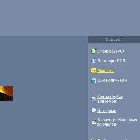
Cсылки:
Спонсоры РСЛ
Партнеры РСЛ
Реклама
Обмен линками
Карты глубин
водоемов
Интервью
Анонсы рыболовных
журналов