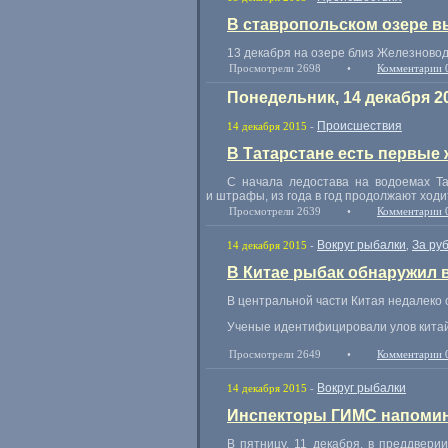
В ставропольском озере в
13 декабря на озере близ Железново
Просмотрели 2698
•
Комментарии 
Понедельник, 14 декабря 2
Происшествия
14 декабря 2015
-
В Татарстане есть первые
С начала ледостава на водоемах Та
и штрафы
,
из года в год продолжают ходи
Просмотрели 2639
•
Комментарии 
Вокруг рыбалки
За ру
14 декабря 2015
-
,
В Китае рыбак обнаружил 
В центральной части Китая недалеко о
Ученые идентифицировали улов китайс
Просмотрели 2649
•
Комментарии 
Вокруг рыбалки
14 декабря 2015
-
Инспекторы ГИМС напомина
В пятницу
,
11 декабря
,
в преддвери