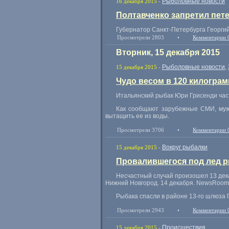
Рыболовные новости
16 декабря 2015
-
Полтавченко запретил пет
Губернатор Санкт-Петербурга Георги
Просмотрели 2803
•
Комментарии 
Вторник, 15 декабря 2015
Рыболовные новости
15 декабря 2015
-
,
Чудо весом в 120 килогра
Итальянский рыбак Юри Грисенди част
Как сообщают зарубежные СМИ
,
му
вытащить ее из воды.
Просмотрели 3706
•
Комментарии 
Вокруг рыбалки
15 декабря 2015
-
Провалившегося под лед р
Несчастный случай произошел 13 дека
Нижний Новгород. 14 декабря. NewsRoom
Рыбака спасли в районе 13-го шлюза 
Просмотрели 2943
•
Комментарии 
Происшествия
15 декабря 2015
-