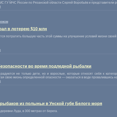
ИМС ГУ МЧС России по Рязанской области Сергей Воробьёв и представители 
0
бежом
ал в лотерею $10 млн
тся потратить большую часть этой суммы на улучшение условий жизни своей
0
безопасности во время подледной рыбалки
радуются не только дети
,
но и взрослые
,
которые относят себя к катего
ая свою жизнь определенной опасности — оказаться в воде провалившись н
0
рыбаков из полыньи в Унской губе Белого моря
 деревни Луда
,
в 300 метрах от берега.