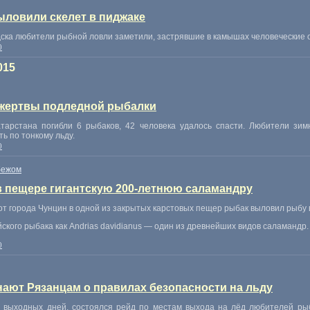
ыловили скелет в пиджаке
дска любители рыбной ловли заметили
,
застрявшие в камышах человеческие о
0
015
 жертвы подледной рыбалки
тарстана погибли 6 рыбаков
,
42 человека удалось спасти. Любители зим
ть по тонкому льду.
0
бежом
в пещере гигантскую 200-летнюю саламандру
т города Чунцин в одной из закрытых карстовых пещер рыбак выловил рыбу ве
кого рыбака как Andrias davidianus — один из древнейших видов саламандр.
0
ют Рязанцам о правилах безопасности на льду
и выходных дней
,
состоялся рейд по местам выхода на лёд любителей рыб