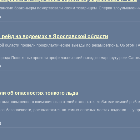
ханские браконьеры пожертвовали своим товарищем. Сперва злоумышленни
0
рейд на водоемах в Ярославской области
 области провели профилактические выезды по рекам региона. Об этом ТА
рода Пошехонье провели профилактический выезд по маршруту реки Сагожа 
0
ли об опасностях тонкого льда
ктами повышенного внимания спасателей становятся любители зимней рыбал
ила безопасности
,
располагаются на самых опасных местах водоема — у п
0