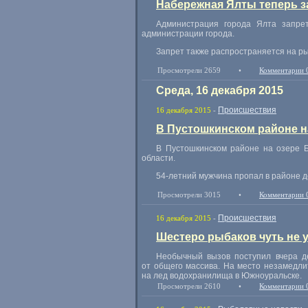
Набережная Ялты теперь 
Администрация города Ялта запре
администрации города.
Запрет также распространяется на рыб
Просмотрели 2659
•
Комментарии 
Среда, 16 декабря 2015
Происшествия
16 декабря 2015
-
В Пустошкинском районе н
В Пустошкинском районе на озере Б
области.
54-летний мужчина пропал в районе д
Просмотрели 3015
•
Комментарии 
Происшествия
16 декабря 2015
-
Шестеро рыбаков чуть не 
Необычный вызов поступил вчера 
от общего массива. На место незамедл
на лед водохранилища в Южноуральске.
Просмотрели 2610
•
Комментарии 