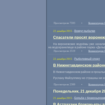
Просмотрели 7593
•
Комментарии 
Вокруг рыбалки
22 декабря 2015
-
Спасатели просят воронеж
На воронежские водоёмы уже начали
на водохранилище в районе парка
«
Дель
Просмотрели 2519
•
Комментарии 
Рыболовный спорт
22 декабря 2015
-
В Нижнетавдинском район
В Нижнетавдинском районе в прошлые
Руслану Файзуллину не страшны ни хо
Просмотрели 2309
•
Комментарии 
Понедельник, 21 декабря 2
Борьба с браконьерам
21 декабря 2015
-
В Астрахани браконьеры в