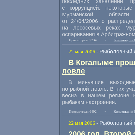
последних заявлений 
с коррупцией, некоторые
Мурманской обла
от 24/04/2006 о распреде
на лососевых реках Мур
оспаривания в Арбитражном 
Просмотрели 7234
•
Комментарии 
Рыболовный 
22 мая 2006
-
В Когалыме прош
ловле
В минувшие выходны
по рыбной ловле. В них уча
весна в нашем регионе н
рыбакам настроения.
Просмотрели 6492
•
Комментарии 
Рыболовный 
22 мая 2006
-
2006 год. Второй