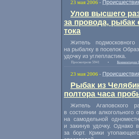
Происшестви
23 мая 2006
-
Улов высшего ра
за провода, рыбак 
тока
Житель подмосковного
на рыбалку в поселок Обра
удочку из углепластика.
Просмотрели 5941
•
Комментарии 
Происшестви
23 мая 2006
-
Рыбак из Челяби
полтора часа проб
Житель Агаповского р
в состоянии алкогольного 
на самодельной одноместн
и закинув удочку. Однако
за борт. Крики утопающег