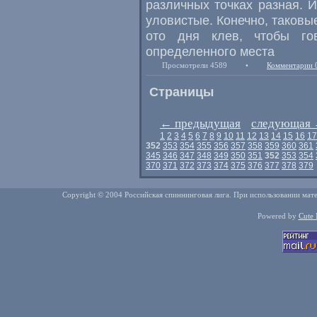
различных точках разная. И
уловистые. Конечно, таковы
ото дня клев, чтобы гов
определенного места
Просмотрели 4589
•
Комментарии 
Страницы
←
предыдущая
следующая
1
2
3
4
5
6
7
8
9
10
11
12
13
14
15
16
17
352
353
354
355
356
357
358
359
360
361
345
346
347
348
349
350
351
352
353
354
370
371
372
373
374
375
376
377
378
379
Copyright © 2004 Российская спиннинговая лига. При использовании мате
Powered by
Cute