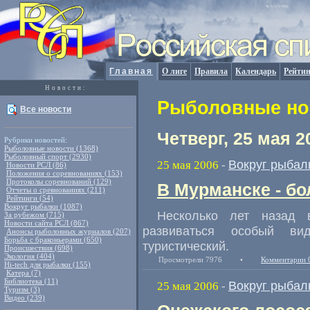
Главная
О лиге
Правила
Календарь
Рейтин
Новости:
Рыболовные нов
Все новости
Четверг, 25 мая 2
Рубрики новостей:
Рыболовные новости (1368)
Рыболовный спорт (2930)
Вокруг рыбал
25 мая 2006
-
Новости РСЛ (86)
Положения о соревнованиях (153)
Протоколы соревнований (129)
В Мурманске - б
Отчеты о сревнованиях (211)
Рейтинги (54)
Вокруг рыбалки (1087)
Несколько лет назад 
За рубежом (715)
Новости сайта РСЛ (867)
развиваться особый в
Анонсы рыболовных журналов (207)
Борьба с браконьерами (650)
туристический.
Происшествия (698)
Экология (404)
Просмотрели 7976
•
Комментарии 
Hi-tech для рыбалки (155)
Катера (7)
Библиотека (11)
Вокруг рыбал
25 мая 2006
-
Туризм (3)
Видео (239)