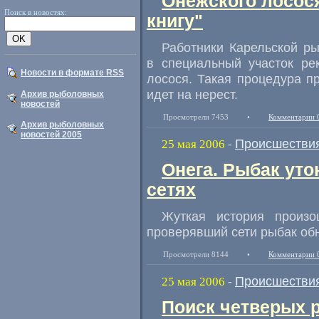
Онежского лосося
Поиск в новостях:
книгу"
Работники Карельской р
в специальный участок ре
Новости в формате RSS
лосося. Такая процедура п
идет на нерест.
Архив рыболовных
новостей
Просмотрели 7453
•
Комментарии 
Архив рыболовных
новостей 2005
Происшестви
25 мая 2006
-
Онега. Рыбак уто
сетях
Жуткая история произ
проверявший сети рыбак обн
Просмотрели 8144
•
Комментарии 
Происшестви
25 мая 2006
-
Поиск четверых 