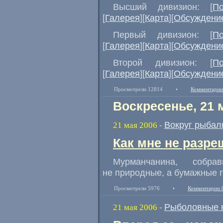
Высший дивизион: [
П
[
Галерея
][
Карта
][
Обсуждени
Первый дивизион: [
П
[
Галерея
][
Карта
][
Обсуждени
Второй дивизион: [
П
[
Галерея
][
Карта
][
Обсуждени
Просмотрели 12814
•
Комментарии
Воскресенье, 21 
Вокруг рыбал
21 мая 2006
-
Как мне не разре
Мурманчанина, собр
не природные, а бумажные 
Просмотрели 5976
•
Комментарии 
Рыболовные 
21 мая 2006
-