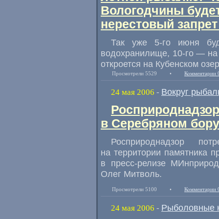
Вологодчины буде
нерестовый запрет
Так уже 5-го июня бу
водохранилище, 10-го — на 
откроется на Кубенском озе
Просмотрели 5529
•
Комментарии 
Вокруг рыбал
24 мая 2006
-
Росприроднадзор
в Серебряном бор
Росприроднадзор пот
на территории памятника п
в пресс-релизе МИнприрод
Олег Митволь.
Просмотрели 5100
•
Комментарии 
Рыболовные 
24 мая 2006
-