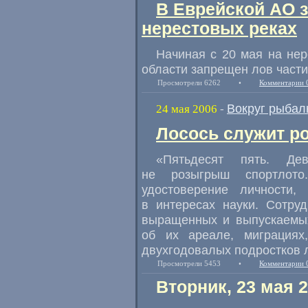
В Еврейской АО 
нерестовых реках
Начиная с 20 мая на не
области запрещен лов част
Просмотрели 6262
•
Комментарии 
Вокруг рыбал
24 мая 2006
-
Лосось служит ро
«Пятьдесят пять. Дев
не розыгрыш спортлото
удостоверение личности
в интересах науки. Сотру
выращенных и выпускаемы
об их ареале, миграциях
двухгодовалых подростков 
Просмотрели 5453
•
Комментарии 
Вторник, 23 мая 