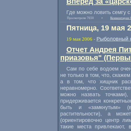
Вперед за «царс
Где можно ловить семгу с
Просмотрели 7650
•
Комментарии 
Пятница, 19 мая 
Рыболовный 
19 мая 2006
-
Отчет Андрея Пи
приазовья" (Первы
Сам по себе водоем очен
не только в том, что, скаже
а в том, что хищник рас
неравномерно. Соответств
можно назвать точками)
придерживается конкретных
быть и «замкнутым» (в
растительности), а мо
(ориентировочно центр ли
такие места привлекают, 