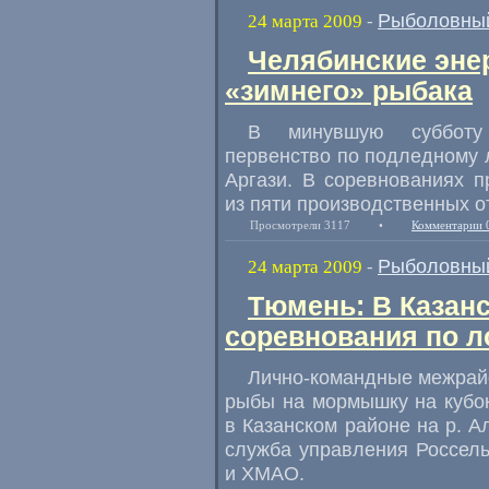
Рыболовный
24 марта 2009
-
Челябинские эне
«зимнего» рыбака
В минувшую субботу 
первенство по подледному 
Аргази. В соревнованиях 
из пяти производственных о
Просмотрели 3117
•
Комментарии 
Рыболовный
24 марта 2009
-
Тюмень: В Казан
соревнования по 
Лично-командные межрай
рыбы на мормышку на кубо
в Казанском районе на р. А
служба управления Россел
и ХМАО.