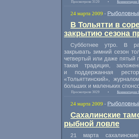
Просмотрели 3120
•
Комментарии 
Рыболовный
24 марта 2009
-
В Тольятти в со
закрытию сезона п
Субботнее утро. В ра
закрывать зимний сезон то
четвертый или даже пятый г
такая традиция, заложе
и поддержанная ресто
«Тольяттинский», журнал
больших и маленьких спонс
Просмотрели 3029
•
Комментарии 
Рыболовный
24 марта 2009
-
Сахалинские там
рыбной ловле
21 марта сахалинские