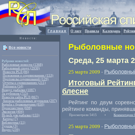
Главная
О лиге
Правила
Календарь
Рейтин
Новости:
Рыболовные нов
Все новости
Среда, 25 марта 
Рубрики новостей:
Рыболовные новости (1368)
Рыболовный спорт (2930)
Рыболовный
25 марта 2009
-
Новости РСЛ (86)
Положения о соревнованиях (153)
Протоколы соревнований (129)
Итоговый Рейтин
Отчеты о сревнованиях (211)
Рейтинги (54)
блесне
Вокруг рыбалки (1087)
За рубежом (715)
Новости сайта РСЛ (867)
Анонсы рыболовных журналов (207)
Рейтинг по двум соревн
Борьба с браконьерами (650)
рейтинге команды, принявши
Происшествия (698)
Экология (404)
Просмотрели 5415
•
Комментарии 
Hi-tech для рыбалки (155)
Катера (7)
Библиотека (11)
Рыболовный
25 марта 2009
-
Туризм (3)
Видео (239)