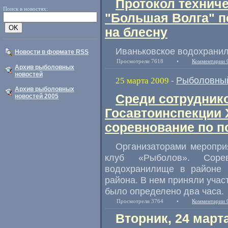
Протокол техниче
Поиск в новостях:
"Большая Волга" п
на блесну
Иваньковское водохранили
Новости в формате RSS
Просмотрели 7618
•
Комментарии 
Архив рыболовных
новостей
Рыболовный
25 марта 2009
-
Архив рыболовных
Среди сотрудник
новостей 2005
Госавтоинспекции
соревнование по п
Организаторами меропри
клуб «Рыболов». Соре
водохранилище в районе п
района. В нем приняли учас
было определено два часа.
Просмотрели 3764
•
Комментарии 
Вторник, 24 март