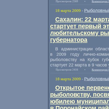
Просмотрели 2569
•
Комментарии 
Рыболовный
18 марта 2009
-
Сахалин: 22 март
стартует первый э
любительскому ры
губернатора
В администрации облас
в 2009 году лично-кома
рыболовству на Кубок губ
стартует 22 марта в 9 часов
Просмотрели 2416
•
Комментарии 
Рыболовный
18 марта 2009
-
Открытое первен
рыболовству, посв
юбилею муниципал
в Поронайском ра