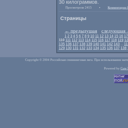
30 килограммов.
Просмотрели 2415
•
Комментарии 
Страницы
←
предыдущая
следующая
1
2
3
4
5
6
7
8
9
10
11
12
13
14
15
16
17
110
111
112
113
114
115
116
117
118
119
1
135
136
137
138
139
140
141
142
143
...
11
129
130
131
132
133
134
135
136
137
138
Copyright © 2004 Российская спиннинговая лига. При использовании мате
Powered by
Cute