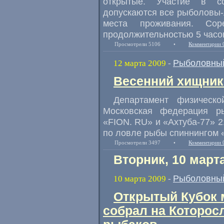
открытые. Участие в со
допускаются все рыболовы-л
места проживания. Со
продолжительностью 5 часо
Просмотрели 5106
•
Комментарии 
Рыболовный
12 марта 2009
-
Весенний хищник 
Департамент физическ
Московская федерация р
«FION. RU» и «Ахтуба-77» 2
по ловле рыбы спиннингом 
Просмотрели 3497
•
Комментарии 
Вторник, 10 март
Рыболовный
10 марта 2009
-
Открытый Кубок 
собрал на Которос