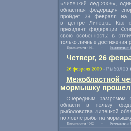
«Липецкий лед-2009», одн
областная федерация спор
пройдет 28 февраля на 
в центре Липецка. Как с
президент федерации Оле
свою особенность: в отли
только личные достижения 
Просмотрели 4401
•
Комментарии 
Четверг, 26 февр
Рыболовн
26 февраля 2009
-
Межобластной че
мормышку прошел 
Очередным разгромом 
области в пользу феде
рыболовства Липецкой обл
по ловле рыбы на мормышку
Просмотрели 4862
•
Комментарии 