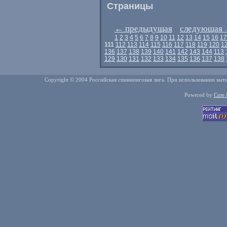
Страницы
←
предыдущая
следующая
1
2
3
4
5
6
7
8
9
10
11
12
13
14
15
16
17
111
112
113
114
115
116
117
118
119
120
1
136
137
138
139
140
141
142
143
144
113
129
130
131
132
133
134
135
136
137
138
Copyright © 2004 Российская спиннинговая лига. При использовании мате
Powered by
Cute