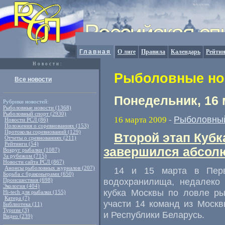
Главная
О лиге
Правила
Календарь
Рейтин
Новости:
Рыболовные нов
Все новости
Понедельник, 16 
Рубрики новостей:
Рыболовные новости (1368)
Рыболовный спорт (2930)
Рыболовный
16 марта 2009
-
Новости РСЛ (86)
Положения о соревнованиях (153)
Протоколы соревнований (129)
Второй этап Кубк
Отчеты о сревнованиях (211)
Рейтинги (54)
завершился абсол
Вокруг рыбалки (1087)
За рубежом (715)
Новости сайта РСЛ (867)
Анонсы рыболовных журналов (207)
14 и 15 марта в Перв
Борьба с браконьерами (650)
водохранилища, недалеко 
Происшествия (698)
Экология (404)
кубка Москвы по ловле ры
Hi-tech для рыбалки (155)
Катера (7)
участи 14 команд из Москв
Библиотека (11)
Туризм (3)
и Республики Беларусь.
Видео (239)