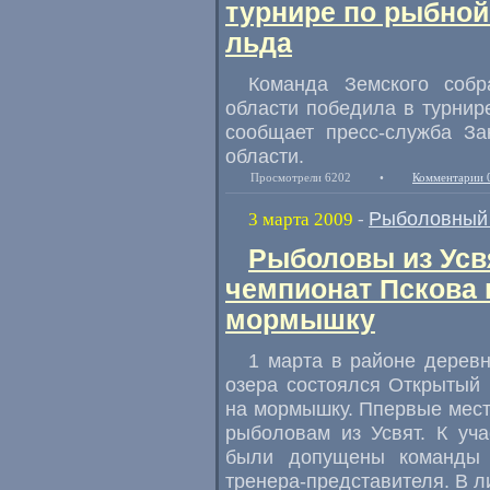
турнире по рыбной
льда
Команда Земского собр
области победила в турнир
сообщает пресс-служба За
области.
Просмотрели 6202
•
Комментарии 
Рыболовный 
3 марта 2009
-
Рыболовы из Усв
чемпионат Пскова 
мормышку
1 марта в районе дерев
озера состоялся Открытый
на мормышку. Ппервые мест
рыболовам из Усвят. К уч
были допущены команды 
тренера-представителя. В л