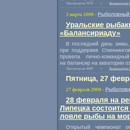
Просмотрели 5070
•
Комментарии 
Рыболовный 
3 марта 2009
-
Уральские рыбак
«Балансириаду»
В последний день зимы,
при поддержке Спиннингов
провела лично-командны
на балансир на акватории 
Просмотрели 4689
•
Комментарии 
Пятница, 27 февр
Рыболовн
27 февраля 2009
-
28 февраля на ре
Липецка состоится
ловле рыбы на м
Открытый чемпионат 