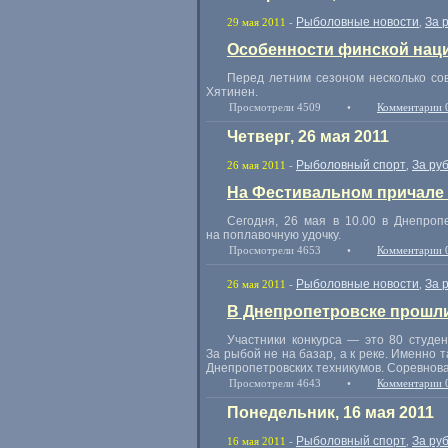
Рыболовные новости
За 
29 мая 2011
-
,
Особенности финской нац
Перед летним сезоном несколько со
Хятинен.
Просмотрели 4509
•
Комментарии 
Четверг, 26 мая 2011
Рыболовный спорт
За ру
26 мая 2011
-
,
На Фестивальном причале 
Сегодня, 26 мая в 10.00 в Днепроп
на поплавочную удочку.
Просмотрели 4653
•
Комментарии 
Рыболовные новости
За 
26 мая 2011
-
,
В Днепропетровске прошл
Участники конкурса — это 80 студен
За рыбой не на базар, а к реке. Именно 
Днепропетровских техникумов. Соревновал
Просмотрели 4643
•
Комментарии 
Понедельник, 16 мая 2011
Рыболовный спорт
За ру
16 мая 2011
-
,