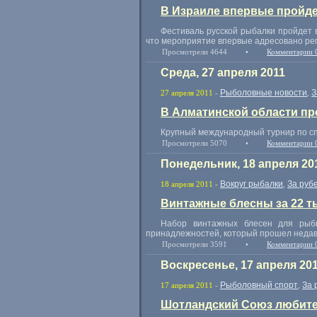
В Израиле впервые пройде
Фестиваль русской рыбалки пройдет 
что мероприятие впервые адресовано ре
Просмотрели 4644
•
Комментарии 
Среда, 27 апреля 2011
Рыболовные новости
З
27 апреля 2011
-
,
В Алматинской области пр
Крупный международный турнир по сп
Просмотрели 5070
•
Комментарии 
Понедельник, 18 апреля 20
Вокруг рыбалки
За руб
18 апреля 2011
-
,
Винтажные блесны за 22 т
Набор винтажных блесен для рыбн
принадлежностей, который прошел недав
Просмотрели 3591
•
Комментарии 
Воскресенье, 17 апреля 20
Рыболовный спорт
За 
17 апреля 2011
-
,
Шотландский Союз любите