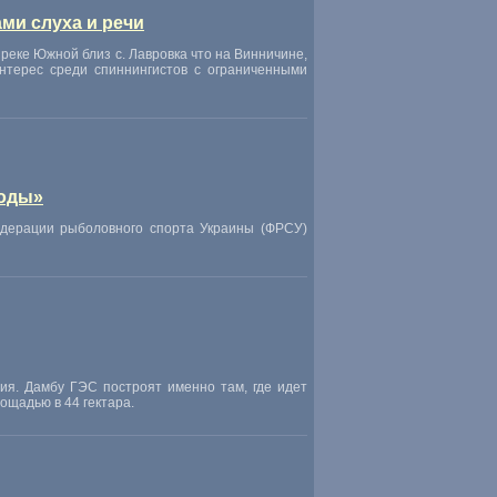
ми слуха и речи
 реке Южной близ с. Лавровка что на Винничине,
интерес среди спиннингистов с ограниченными
воды»
едерации рыболовного спорта Украины (ФРСУ)
ция. Дамбу ГЭС построят именно там, где идет
ощадью в 44 гектара.