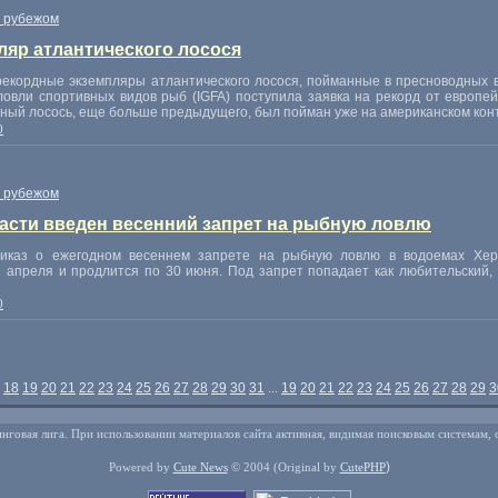
 рубежом
яр атлантического лосося
екордные экземпляры атлантического лосося, пойманные в пресноводных 
ловли спортивных видов рыб (IGFA) поступила заявка на рекорд от европе
рдный лосось, еще больше предыдущего, был пойман уже на американском кон
0
 рубежом
ласти введен весенний запрет на рыбную ловлю
иказ о ежегодном весеннем запрете на рыбную ловлю в водоемах Херс
 апреля и продлится по 30 июня. Под запрет попадает как любительский
0
18
19
20
21
22
23
24
25
26
27
28
29
30
31
...
19
20
21
22
23
24
25
26
27
28
29
3
нговая лига. При использовании материалов сайта активная, видимая поисковым системам, 
)
Powered by
Cute News
© 2004
(Original by
CutePHP