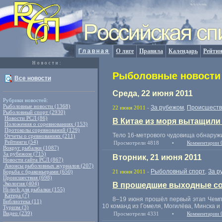
Главная
О лиге
Правила
Календарь
Рейтин
Новости:
Рыболовные новости 
Все новости
Среда, 22 июня 2011
Рубрики новостей:
Рыболовные новости (1368)
За рубежом
Происшеств
22 июня 2011
-
,
Рыболовный спорт (2930)
Новости РСЛ (86)
В Китае из моря вытащили
Положения о соревнованиях (153)
Протоколы соревнований (129)
Тело
16-метрового
чудовища обнаружил
Отчеты о сревнованиях (211)
Рейтинги (54)
Просмотрели 4818
•
Комментарии 
Вокруг рыбалки (1087)
За рубежом (715)
Вторник, 21 июня 2011
Новости сайта РСЛ (867)
Анонсы рыболовных журналов (207)
Рыболовный спорт
За р
Борьба с браконьерами (650)
21 июня 2011
-
,
Происшествия (698)
Экология (404)
В прошедшие выходные со
Hi-tech для рыбалки (155)
Катера (7)
8–19
июня прошёл первый этап Чемпи
Библиотека (11)
10 команд из Гомеля, Могилёва, Минска и
Туризм (3)
Видео (239)
Просмотрели 4331
•
Комментарии 