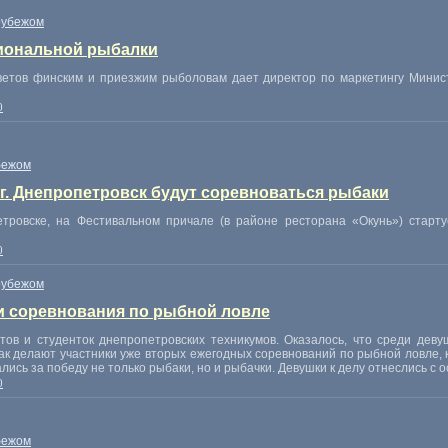
рубежом
иональной рыбалки
ветов финским и приезжим рыболовам дает директор по маркетингу Минист
0
бежом
г. Днепропетровск будут соревноваться рыбаки
етровске, на Фестивальном причале (в районе ресторана «Окунь») старт
0
рубежом
и соревнования по рыбной ловле
тов и студенток днепропетровских техникумов. Оказалось, что среди дев
так делают участники уже вторых ежегодных соревнований по рыбной ловле, 
ись за победу не только рыбаки, но и рыбачки. Девушки к делу отнеслись с 
0
бежом