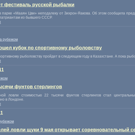
т фестиваль русской рыбалки
в парке «Мааян Цви» неподалеку от Зихрон-Яакова. Об этом сообщила предс
патриантам из бывшего СССР.
0
а рубежом
ошел кубок по спортивному рыболовству
ортивному рыболовству пройдет в следующем году в Казахстане. А пока рыб
0
11
ежом
ысячи фунтов стерлингов
ой ловли стоимостью 22 тысячи фунтов стерлингов стал центральны
но в Лондоне.
0
11
рубежом
лей ловли щуки 9 мая открывает соревновательный с