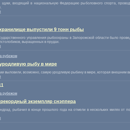
щуки, входящий в национальную Федерацию рыболовного спорта, проводи
.
0
охранилище выпустили 9 тонн рыбы
осударственного управления рыбоохраны в Запорожской области было пров
олстолобиков, выращенных в прудах.
0
а рубежом
 уродливую рыбу в мире
ки выловили, возможно, самую уродливую рыбину в мире, которая внешним 
0
11
а рубежом
 рекордный экземпляр снэппера
ндрад, рыбачил в конце прошлого года на отмели в нескольких милях от по
0