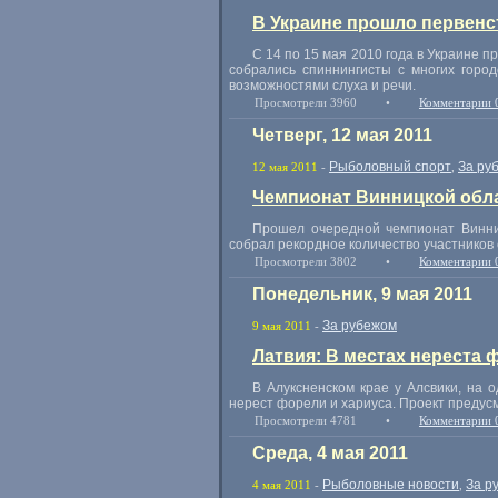
В Украине прошло первенс
С 14 по 15 мая 2010 года в Украине п
собрались спиннингисты с многих горо
возможностями слуха и речи.
Просмотрели 3960
•
Комментарии 
Четверг, 12 мая 2011
Рыболовный спорт
За ру
12 мая 2011
-
,
Чемпионат Винницкой обла
Прошел очередной чемпионат Винни
собрал рекордное количество участников 
Просмотрели 3802
•
Комментарии 
Понедельник, 9 мая 2011
За рубежом
9 мая 2011
-
Латвия: В местах нереста 
В Алуксненском крае у Алсвики, на 
нерест форели и хариуса. Проект предус
Просмотрели 4781
•
Комментарии 
Среда, 4 мая 2011
Рыболовные новости
За р
4 мая 2011
-
,