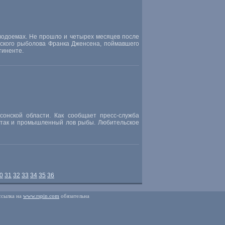
водоемах. Не прошло и четырех месяцев после
йского рыболова Франка Дженсена, поймавшего
тиненте.
онской области. Как сообщает пресс-служба
, так и промышленный лов рыбы. Любительское
0
31
32
33
34
35
36
ссылка на
www.rspin.com
обязательна