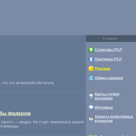
Cсылки:
Спонсоры РСЛ
Партнеры РСЛ
Реклама
Обмен линками
 что это за морской обитатель.
Карты глубин
водоемов
Интервью
ыбы фидером
Анонсы рыболовных
журналов
е просто — фидер. На старт чемпионата вышло
 4 команды.