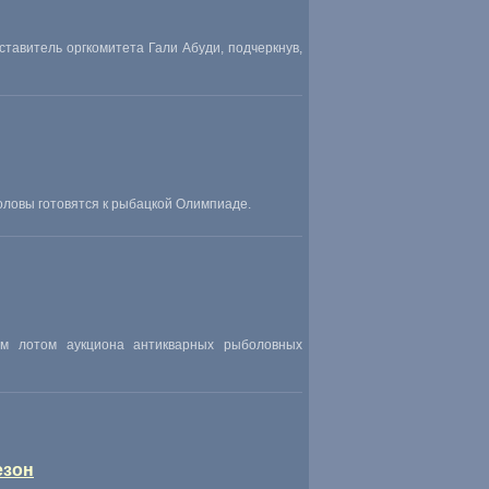
тавитель оргкомитета Гали Абуди, подчеркнув,
оловы готовятся к рыбацкой Олимпиаде.
м лотом аукциона антикварных рыболовных
езон