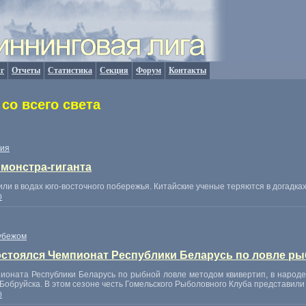
г
Отчеты
Статистика
Секция
Форум
Контакты
со всего света
ия
 монстра-гиганта
и в водах юго-восточного побережья. Китайские ученые теряются в догадках,
0
убежом
стоялся Чемпионат Республики Беларусь по ловле р
оната Республики Беларусь по рыбной ловле методом квивертип, в народ
 Бобруйска. В этом сезоне честь Гомельского Рыболовного Клуба представили
0