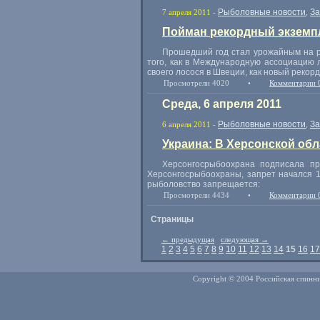
Рыболовные новости
За
7 апреля 2011
-
,
Пойман рекордный экземпл
Прошедший год стал урожайным на р
того, как в Международную ассоциацию 
своего лосося в Швеции, как новый реко
Просмотрели 4020
•
Комментарии 
Среда, 6 апреля 2011
Рыболовные новости
За
6 апреля 2011
-
,
Украина: В Херсонской об
Херсонгосрыбоохрана подписала пр
Херсонгосрыбоохраны, запрет начался 1
рыболовство запрещается:
Просмотрели 4434
•
Комментарии 
Страницы
←
предыдущая
следующая
→
1
2
3
4
5
6
7
8
9
10
11
12
13
14
15
16
17
Copyright © 2004 Российская спинни