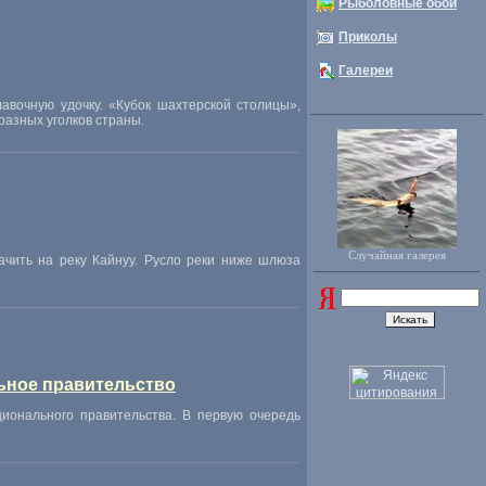
Рыболовные обои
Приколы
Галереи
вочную удочку. «Кубок шахтерской столицы»,
разных уголков страны.
Случайная галерея
чить на реку Кайнуу. Русло реки ниже шлюза
.
ьное правительство
онального правительства. В первую очередь