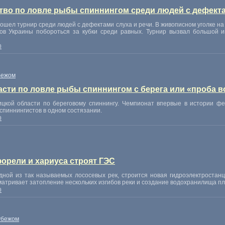
тво по ловле рыбы спиннингом среди людей с дефекта
рошел турнир среди людей с дефектами слуха и речи. В живописном уголке на
дов Украины побороться за кубки среди равных. Турнир вызвал большой 
0
бежом
сти по ловле рыбы спиннингом с берега или «проба 
цкой области по береговому спиннингу. Чемпионат впервые в истории ф
спиннингистов в одном состязании.
0
форели и хариуса строят ГЭС
одной из так называемых лососевых рек, строится новая гидроэлектростан
матривает затопление нескольких изгибов реки и создание водохранилища пл
0
убежом