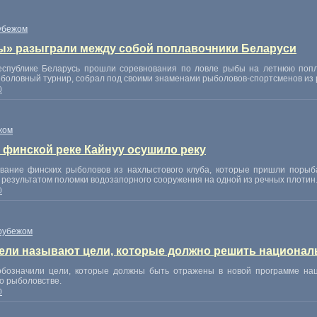
убежом
ы» разыграли между собой поплавочники Беларуси
спублике Беларусь прошли соревнования по ловле рыбы на летнюю попла
ыболовный турнир, собрал под своими знаменами рыболовов-спортсменов из 
0
жом
 финской реке Кайнуу осушило реку
вание финских рыболовов из нахлыстового клуба, которые пришли порыба
ь результатом поломки водозапорного сооружения на одной из речных плотин
0
рубежом
ли называют цели, которые должно решить национал
бозначили цели, которые должны быть отражены в новой программе наци
о рыболовстве.
0