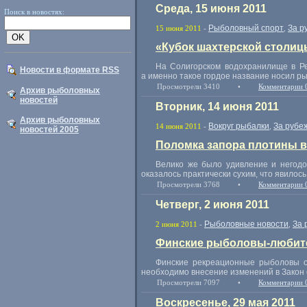
Среда, 15 июня 2011
Поиск в новостях:
Рыболовный спорт
За р
15 июня 2011
-
,
«Кубок шахтерской столиц
На Солигорском водохранилище в Ре
Новости в формате RSS
а именно такое гордое название носил р
Просмотрели 3410
•
Комментарии 
Архив рыболовных
новостей
Вторник, 14 июня 2011
Архив рыболовных
Вокруг рыбалки
За рубе
14 июня 2011
-
,
новостей 2005
Поломка запора плотины в
Велико же было удивление и негодо
оказалось практически сухим, что явилос
Просмотрели 3768
•
Комментарии 
Четверг, 2 июня 2011
Рыболовные новости
За 
2 июня 2011
-
,
Финские рыболовы-любите
Финские рекреационные рыболовы о
необходимо внесение изменений в Закон 
Просмотрели 7097
•
Комментарии 
Воскресенье, 29 мая 2011