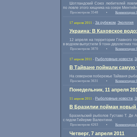
Шотландский Союз любителей ловли 
по ловле этого хищника на озере Ментейн
Просмотрели 3548
•
Комментарии 
За рубежом
Экология
17 апреля 2011
-
,
Украина: В Каховское вод
12 апреля на территории Главного г
в водоем выпустили 9 тонн двухлетних т
Просмотрели 3870
•
Комментарии 
Рыболовные новости
З
17 апреля 2011
-
,
В Тайване поймали самую
На северном побережье Тайваня рыба
Просмотрели 3631
•
Комментарии 
Понедельник, 11 апреля 20
Рыболовные новости
З
11 апреля 2011
-
,
В Бразилии пойман новый
Бразильский рыболов Густаво Т. Де А
с гидом Гийерме Валентини.
Просмотрели 4263
•
Комментарии 
Четверг, 7 апреля 2011