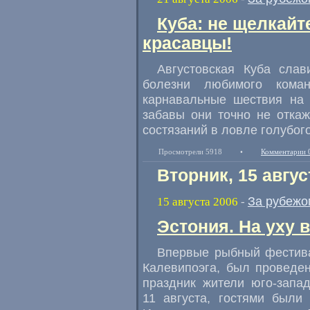
Куба: не щелкайт
красавцы!
Августовская Куба слав
болезни любимого коман
карнавальные шествия на 
забавы они точно не отка
состязаний в ловле голубог
Просмотрели 5918
•
Комментарии 
Вторник, 15 авгус
За рубежо
15 августа 2006
-
Эстония. На уху 
Впервые рыбный фестива
Калевипоэга, был проведе
праздник жители юго-запа
11 августа, гостями были