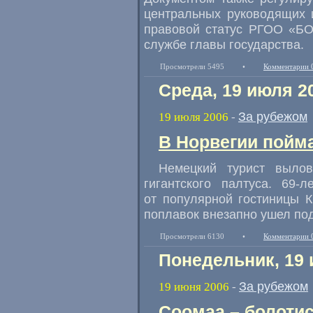
центральных руководящих 
правовой статус РГОО «БО
службе главы государства.
Просмотрели 5495
•
Комментарии 
Среда, 19 июля 2
За рубежом
19 июля 2006
-
В Норвегии пойма
Немецкий турист выло
гигантского палтуса. 69-
от популярной гостиницы К
поплавок внезапно ушел под
Просмотрели 6130
•
Комментарии 
Понедельник, 19 
За рубежом
19 июня 2006
-
Соомаа – болоти