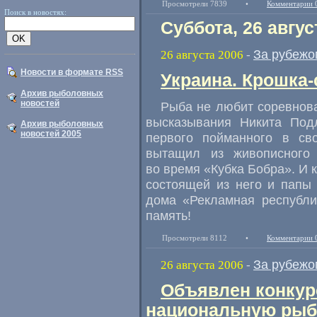
Просмотрели 7839
•
Комментарии 
Поиск в новостях:
Суббота, 26 авгус
За рубежо
26 августа 2006
-
Новости в формате RSS
Украина. Крошка-
Архив рыболовных
новостей
Рыба не любит соревнова
высказывания Никита Подл
Архив рыболовных
новостей 2005
первого пойманного в св
вытащил из живописного
во время «Кубка Бобра». И 
состоящей из него и папы
дома «Рекламная республи
память!
Просмотрели 8112
•
Комментарии 
За рубежо
26 августа 2006
-
Объявлен конкур
национальную рыб