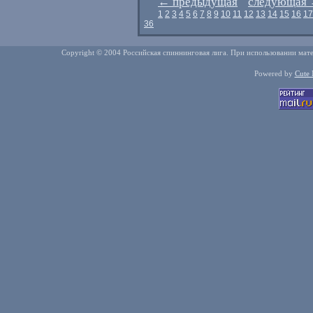
←
предыдущая
следующая
1
2
3
4
5
6
7
8
9
10
11
12
13
14
15
16
17
36
Copyright © 2004 Российская спиннинговая лига. При использовании мате
Powered by
Cute