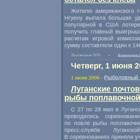
Жителю американского г
Нгуену выпала большая у
популярной в США лотере
получить главный выигрыш,
расчетам игровой комисси
сумму составляли один к 14
Просмотрели 5976
•
Комментарии 
Четверг, 1 июня 2
Рыболовный 
1 июня 2006
-
Луганские почто
рыбы поплавочной
С 27 по 28 мая в Луган
проводились соревнован
по ловле рыбы поплавочно
пресс-службе Луганс
В соревнованиях приняли уч