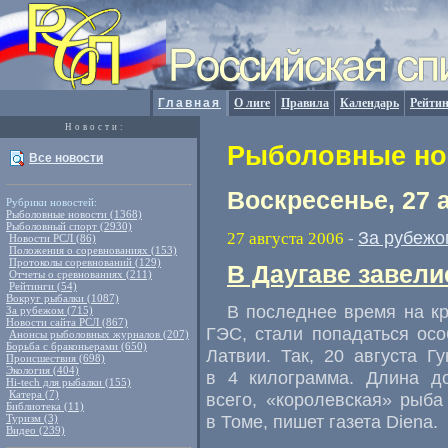
Главная
О лиге
Правила
Календарь
Рейтин
Новости:
Рыболовные нов
Все новости
Воскресенье, 27 
Рубрики новостей:
Рыболовные новости (1368)
Рыболовный спорт (2930)
За рубежо
27 августа 2006
-
Новости РСЛ (86)
Положения о соревнованиях (153)
Протоколы соревнований (129)
В Даугаве завели
Отчеты о сревнованиях (211)
Рейтинги (54)
Вокруг рыбалки (1087)
В последнее время на к
За рубежом (715)
Новости сайта РСЛ (867)
ГЭС, стали попадаться осо
Анонсы рыболовных журналов (207)
Борьба с браконьерами (650)
Латвии. Так, 20 августа Г
Происшествия (698)
Экология (404)
в 4 килограмма. Длина до
Hi-tech для рыбалки (155)
Катера (7)
всего, «королевская» рыба
Библиотека (11)
в Томе, пишет газета Diena.
Туризм (3)
Видео (239)