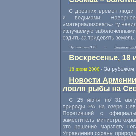
С древних времен люди 
и ведьмами. Наверно
«материализовать» ту неви
излучаемую заболоченными 
ездить за тридевять земель.
Просмотрели 9385
•
Комментарии 
Воскресенье, 18 
За рубежом
18 июня 2006
-
Новости Армении.
ловля рыбы на Cе
С 25 июня по 31 авгу
природы РА на озере Сев
Посетивший с официальн
заместитель министра охр
это решение марзпету Гег
Управления охраны природы