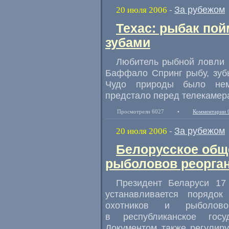
За рубежом
20 июля 2006
-
Техас: рыбак по
зубами
Любитель рыбной ловли и
Баффало Спринг рыбу, зубы
Чудо природы было нем
предстало перед телекамер
Просмотрели 6027
•
Комментарии 
За рубежом
20 июля 2006
-
Белорусское общ
рыболовов реорга
Президент Беларуси 1
устанавливается порядок
охотников и рыболово
в республиканское госуд
Документом также регулир