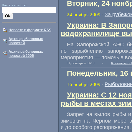
Вторник, 24 нояб
Поиск в новостях:
За рубежо
24 ноября 2009
-
Украина: В Запор
Новости в формате RSS
водохранилище вып
Архив рыболовных
новостей
На Запорожской АЭС бы
по зарыблению запорожс
Архив рыболовных
новостей 2005
мероприятия — помочь в во
Просмотрели 5619
•
Комментарии 
Понедельник, 16 
Рыболовны
16 ноября 2009
-
Украина: C 12 но
рыбы в местах зим
Запрет на вылов рыбы и
зимовки на Черном море в
и до особого распоряжения.