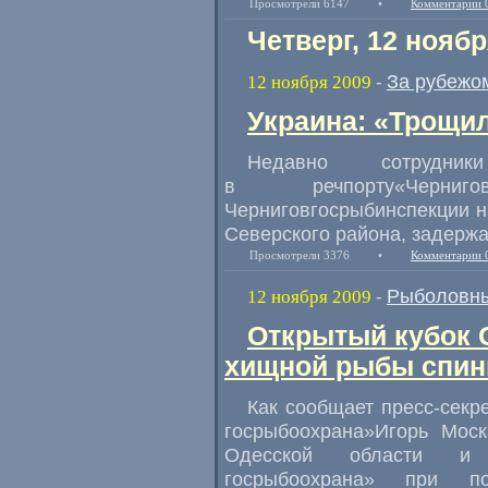
Просмотрели 6147
•
Комментарии 
Четверг, 12 ноябр
За рубежо
12 ноября 2009
-
Украина: «Трощи
Недавно сотрудни
в речпорту«Черниг
Черниговгосрыбинспекции на
Северского района, задержа
Просмотрели 3376
•
Комментарии 
Рыболовны
12 ноября 2009
-
Открытый кубок 
хищной рыбы спинн
Как сообщает пресс-секр
госрыбоохрана»Игорь Моск
Одесской области и у
госрыбоохрана» при п