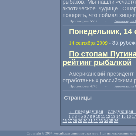
рыбаков. Мы нашли «счастли
экзотическое чудище. Оша
поверить, что поймал хищниц
Просмотрели 5557
•
Комментарии 
Понедельник, 14 
За рубе
14 сентября 2009
-
По стопам Путин
рейтинг рыбалкой
Американский президент
отработанных российскими 
Просмотрели 4743
•
Комментарии 
Страницы
←
предыдущая
следующая
1
2
3
4
5
6
7
8
9
10
11
12
13
14
15
16
17
26
27
28
29
30
31
32
33
34
35
36
Copyright © 2004 Российская спиннинговая лига. При использовании мате