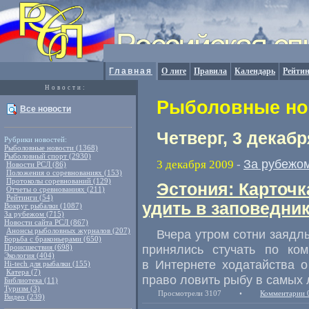
Главная
О лиге
Правила
Календарь
Рейтин
Новости:
Рыболовные нов
Все новости
Четверг, 3 декабр
Рубрики новостей:
Рыболовные новости (1368)
Рыболовный спорт (2930)
За рубежо
3 декабря 2009
-
Новости РСЛ (86)
Положения о соревнованиях (153)
Протоколы соревнований (129)
Эстония: Карточк
Отчеты о сревнованиях (211)
Рейтинги (54)
удить в заповедни
Вокруг рыбалки (1087)
За рубежом (715)
Новости сайта РСЛ (867)
Анонсы рыболовных журналов (207)
Вчера утром сотни заядл
Борьба с браконьерами (650)
принялись стучать по ко
Происшествия (698)
Экология (404)
в Интернете ходатайства о
Hi-tech для рыбалки (155)
Катера (7)
право ловить рыбу в самых 
Библиотека (11)
Туризм (3)
Просмотрели 3107
•
Комментарии 
Видео (239)