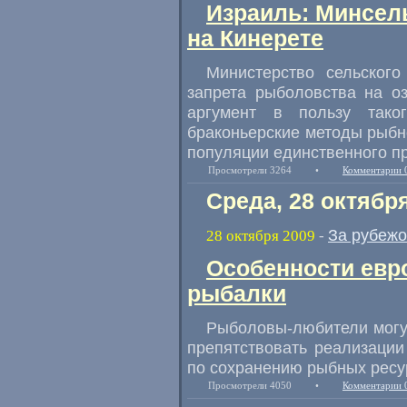
Израиль: Минсел
на Кинерете
Министерство сельского
запрета рыболовства на оз
аргумент в пользу тако
браконьерские методы рыбн
популяции единственного п
Просмотрели 3264
•
Комментарии 
Среда, 28 октябр
За рубеж
28 октября 2009
-
Особенности евр
рыбалки
Рыболовы-любители могут
препятствовать реализации
по сохранению рыбных ресур
Просмотрели 4050
•
Комментарии 