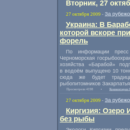
Вторник, 27 октя
За рубеж
27 октября 2009
-
Украина: В Бараб
которой вскоре пр
форель
По информации пресс
Черноморская госрыбоохра
хозяйства «Барабой» под
в водоём выпущено 10 тон
сюда же будет традиц
рыбопитомников Закарпатья
Просмотрели 4198
•
Комментарии 
За рубеж
27 октября 2009
-
Киргизия: Озеро 
без рыбы
Экологи Киргизии пред