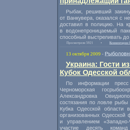
принадлежащий ган
Рыбак, решивший закину
от Ванкувера, оказался с 
доставил в полицию. На к
в водонепроницаемый пак
способный выстреливать до 
Просмотрели 5921
•
Комментарии 
Рыболовн
13 октября 2009
-
Украина: Гости и
Кубок Одесской об
По информации пресс
Черноморская госрыбоо
Александровка Овидиоп
состязания по ловле рыбы
Кубка Одесской области в
организованных Одесской 
и управлением «Западно-
участие десять коман