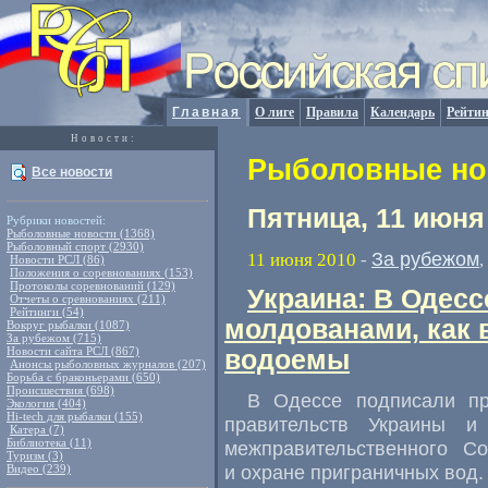
Главная
О лиге
Правила
Календарь
Рейтин
Новости:
Рыболовные нов
Все новости
Пятница, 11 июня
Рубрики новостей:
Рыболовные новости (1368)
Рыболовный спорт (2930)
За рубежом
11 июня 2010
-
,
Новости РСЛ (86)
Положения о соревнованиях (153)
Протоколы соревнований (129)
Украина: В Одесс
Отчеты о сревнованиях (211)
Рейтинги (54)
молдованами, как 
Вокруг рыбалки (1087)
За рубежом (715)
Новости сайта РСЛ (867)
водоемы
Анонсы рыболовных журналов (207)
Борьба с браконьерами (650)
Происшествия (698)
В Одессе подписали пр
Экология (404)
Hi-tech для рыбалки (155)
правительств Украины и
Катера (7)
Библиотека (11)
межправительственного С
Туризм (3)
и охране приграничных вод.
Видео (239)