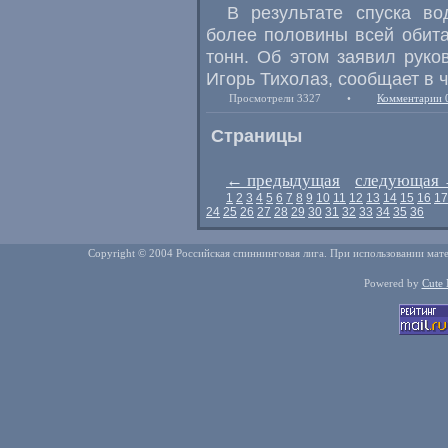
В результате спуска в
более половины всей обит
тонн. Об этом заявил руко
Игорь Тихолаз, сообщает в ч
Просмотрели 3327
•
Комментарии 
Страницы
←
предыдущая
следующая
1
2
3
4
5
6
7
8
9
10
11
12
13
14
15
16
17
24
25
26
27
28
29
30
31
32
33
34
35
36
Copyright © 2004 Российская спиннинговая лига. При использовании мате
Powered by
Cute