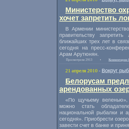
Министерство ох
хочет запретить л
В Армении министерств
правительству запретит
ближайших трех лет в связ
сегодня на пресс-конфер
Арам Арутюнян.
Просмотрели 2913
•
Комментарии 
Вокруг рыб
21 апреля 2010
-
Белорусам предл
арендованных озе
«По щучьему веленью»,
можно стать обладател
национальной рыбалки и а
сегодня». Приобрести озер
завести счет в банке и приня