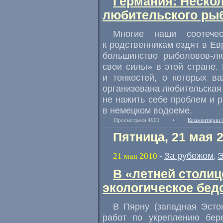
Германия: Неско
любительского ры
Многие наши соотече
к родственникам ездят в Ев
большинство рыболовов-лю
свои силы» в этой стране.
и тонкостей, о которых в
организована любительская 
не нажить себе проблем и 
в немецком водоеме.
Просмотрели 4901
•
Комментарии 
Пятница, 21 мая 
За рубежом
Э
21 мая 2010
-
,
В «летней столи
экологическое бед
В Пярну (западная Эсто
работ по укреплению бере