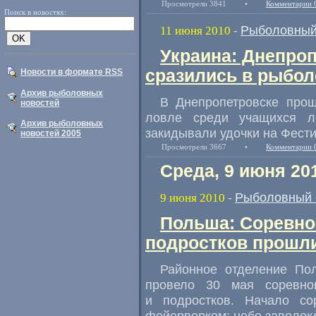
Просмотрели 3841
•
Комментарии 
Поиск в новостях:
Рыболовный
11 июня 2010
-
Украина: Днепро
сразились в рыбол
Новости в формате RSS
Архив рыболовных
В Днепропетровске прош
новостей
ловле среди учащихся 
Архив рыболовных
закидывали удочки на Фест
новостей 2005
Просмотрели 3667
•
Комментарии 
Среда, 9 июня 20
Рыболовный 
9 июня 2010
-
Польша: Соревно
подростков прошли
Районное отделение По
провело 30 мая соревно
и подростков. Начало со
фейерверком: небо заволокл