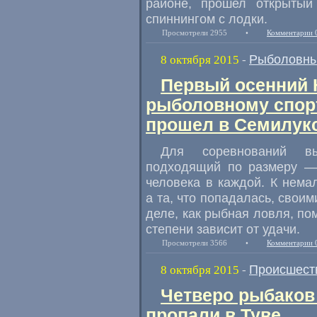
районе
,
прошел открытый
спиннингом с лодки.
Просмотрели 2955
•
Комментарии 
Рыболовны
8 октября 2015
-
Первый осенний 
рыболовному спор
прошел в Семилук
Для соревнований в
подходящий по размеру — 
человека в каждой. К нем
а та
,
что попадалась
,
своим
деле
,
как рыбная ловля
,
по
степени зависит от удачи.
Просмотрели 3566
•
Комментарии 
Происшест
8 октября 2015
-
Четверо рыбаков
пропали в Туве