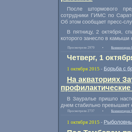
После штормового пр
сотрудники ГИМС по Сарат
Об этом сообщает пресс-сл
В пятницу
,
2 октября
,
сп
которого занесло в камыши 
Просмотрели 2970
•
Комментарии 
Четверг, 1 октябр
Борьба с б
1 октября 2015
-
На акваториях З
профилактические
В Зауралье пришло нас
днем стабильно превышает о
Просмотрели 2737
•
Комментарии 
Рыболовны
1 октября 2015
-