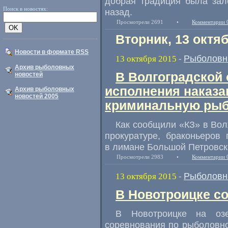
добрая традиция была зал
Поиск в новостях:
назад.
Просмотрели 2691
•
Комментарии 
Вторник, 13 октя
Новости в формате RSS
Рыболовн
13 октября 2015
-
Архив рыболовных
В Волгоградской
новостей
исполнения наказа
Архив рыболовных
новостей 2005
криминальную рыб
Как сообщили
«
КЗ» в Во
прокуратуре
,
браконьеров
в лимане Большой Петровск
Просмотрели 2983
•
Комментарии 
Рыболовн
13 октября 2015
-
В Новотроицке с
В Новотроицке на озе
соревнования по рыболовном