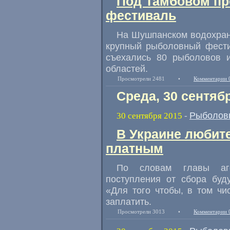
Под Тамбовом п
фестиваль
На Шушпанском водохран
крупный рыболовный фест
съехались 80 рыболовов 
областей.
Просмотрели 2481
•
Комментарии 
Среда, 30 сентяб
Рыболов
30 сентября 2015
-
В Украине любит
платным
По словам главы аг
поступления от сбора буд
«Для того чтобы
,
в том чи
заплатить.
Просмотрели 3013
•
Комментарии 