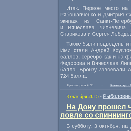
Итак. Первое место на 
Рябошапченко и Дмитрия С
экипаж из Санкт-Петер
и Вячеслава Липневича
Старикова и Сергея Лебеде
Также были подведены ит
Ими стали Андрей Кругло
баллов
,
серебро как и на 
Федорова и Вячеслава Липн
балла. Бронзу завоевали 
724 балла.
Просмотрели 4991
•
Комментарии 
Рыболовны
8 октября 2015
-
На Дону прошел 
ловле со спиннинг
В субботу
,
3 октября
,
на 