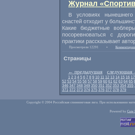
Журнал «Спортив
В условиях нынешнего 
снастей отходит у большинс
Какие бюджетные воблеры
посоревноваться с доро
практики рассказывает авто
Просмотрели 12291
•
Комментарии
Страницы
←
предыдущая
следующая
1
2
3
4
5
6
7
8
9
10
11
12
13
14
15
16
17
52
53
54
55
56
57
58
59
60
61
62
63
64
65
346
347
348
349
350
351
352
353
354
355
371
372
373
374
375
376
377
378
379
Copyright © 2004 Российская спиннинговая лига. При использовании мате
Powered by
Cute