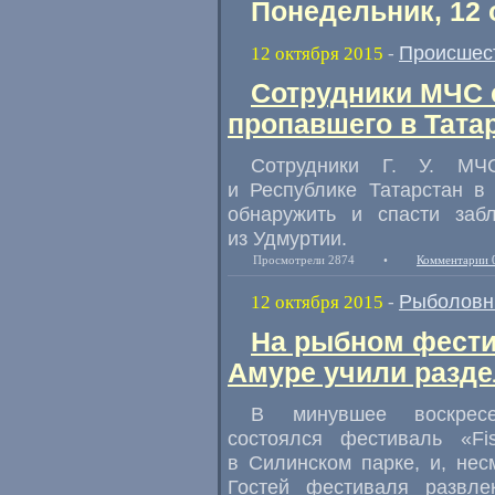
Понедельник, 12 
Происшес
12 октября 2015
-
Сотрудники МЧС 
пропавшего в Тата
Сотрудники Г. У.
МЧС 
и Республике Татарстан в
обнаружить и спасти заб
из Удмуртии.
Просмотрели 2874
•
Комментарии 
Рыболовн
12 октября 2015
-
На рыбном фести
Амуре учили разде
В минувшее воскресе
состоялся фестиваль
«
Fi
в Силинском парке
,
и
,
нес
Гостей фестиваля развле