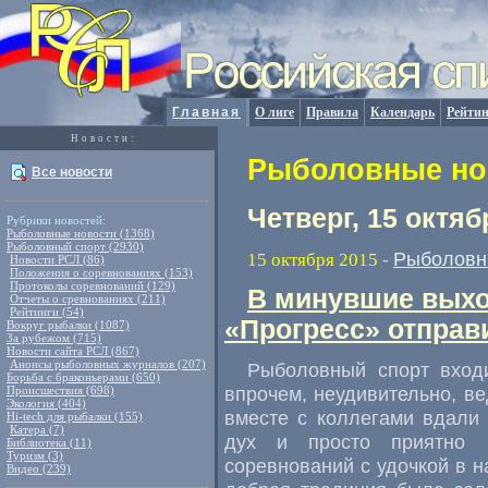
Главная
О лиге
Правила
Календарь
Рейтин
Новости:
Рыболовные нов
Все новости
Четверг, 15 октяб
Рубрики новостей:
Рыболовные новости (1368)
Рыболовный спорт (2930)
Рыболовн
15 октября 2015
-
Новости РСЛ (86)
Положения о соревнованиях (153)
Протоколы соревнований (129)
В минувшие выхо
Отчеты о сревнованиях (211)
Рейтинги (54)
«Прогресс» отправ
Вокруг рыбалки (1087)
За рубежом (715)
Новости сайта РСЛ (867)
Анонсы рыболовных журналов (207)
Рыболовный спорт вход
Борьба с браконьерами (650)
впрочем
,
неудивительно
,
ве
Происшествия (698)
Экология (404)
вместе с коллегами вдали
Hi-tech для рыбалки (155)
Катера (7)
дух и просто приятно п
Библиотека (11)
Туризм (3)
соревнований с удочкой в 
Видео (239)