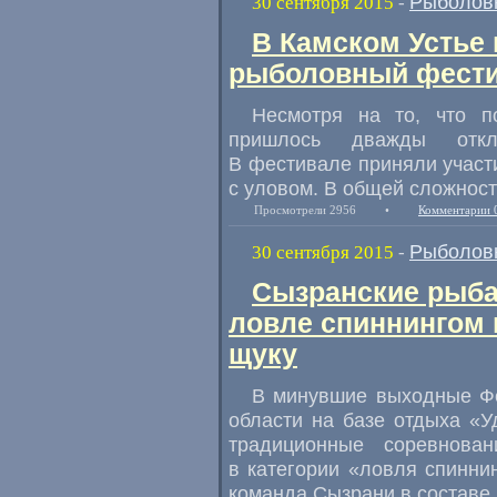
Рыболов
30 сентября 2015
-
В Камском Устье
рыболовный фест
Несмотря на то
,
что п
пришлось дважды откл
В фестивале приняли участ
с уловом. В общей сложност
Просмотрели 2956
•
Комментарии 
Рыболов
30 сентября 2015
-
Сызранские рыба
ловле спиннингом
щуку
В минувшие выходные Фе
области на базе отдыха
«
У
традиционные соревнова
в категории
«
ловля спиннин
команда Сызрани в составе