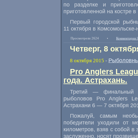
по разделке и приготов
приготовленной на костре в
Первый городской рыбн
11 октября в Комсомольске-
Просмотрели 2624
•
Комментарии 
Четверг, 8 октябр
Рыболовны
8 октября 2015
-
Pro Anglers Leag
года. Астрахань.
Третий — финальный э
рыболовов Pro Anglers L
Астрахани 6 — 7 октября 20
Пожалуй
,
самым необы
победители уходили от ме
километров
,
взяв с собой в 
заслуженно
,
носят прозвищ